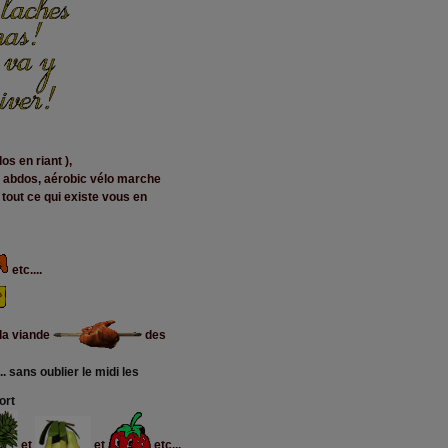
os en riant ),
, abdos, aérobic vélo marche
tout ce qui existe vous en
etc....
 la viande
des
.. sans oublier le midi les
ort
et
et
etc...