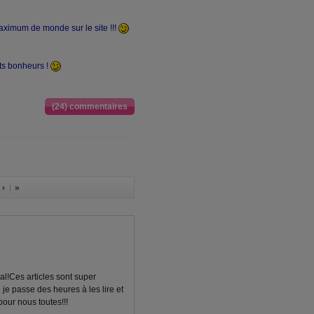
maximum de monde sur le site !!!
its bonheurs !
(24) commentaires
 ›
»
l!Ces articles sont super
 je passe des heures à les lire et
pour nous toutes!!!