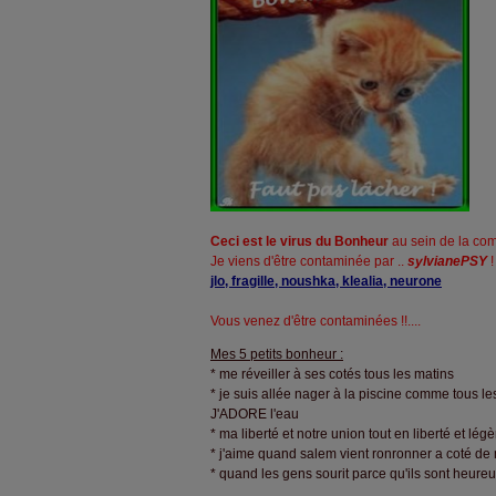
Ceci est le virus du Bonheur
au sein de la co
Je viens d'être contaminée par ..
sylvianePSY
!
jlo, fragille, noushka, klealia, neurone
Vous venez d'être contaminées !!....
Mes 5 petits bonheur :
* me réveiller à ses cotés tous les matins
* je suis allée nager à la piscine comme tous le
J'ADORE l'eau
* ma liberté et notre union tout en liberté et lé
* j'aime quand salem vient ronronner a coté de 
* quand les gens sourit parce qu'ils sont heure