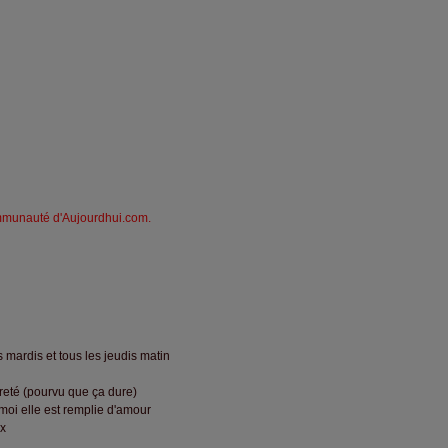
mmunauté d'Aujourdhui.com.
s mardis et tous les jeudis matin
gèreté (pourvu que ça dure)
moi elle est remplie d'amour
ux