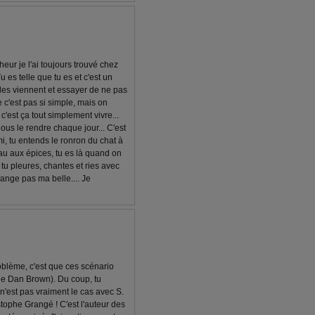
eur je l'ai toujours trouvé chez
 Tu es telle que tu es et c'est un
les viennent et essayer de ne pas
c'est pas si simple, mais on
 c'est ça tout simplement vivre...
nous le rendre chaque jour... C'est
i, tu entends le ronron du chat à
eau aux épices, tu es là quand on
tu pleures, chantes et ries avec
hange pas ma belle.... Je
oblème, c'est que ces scénario
de Dan Brown). Du coup, tu
 n'est pas vraiment le cas avec S.
istophe Grangé ! C'est l'auteur des