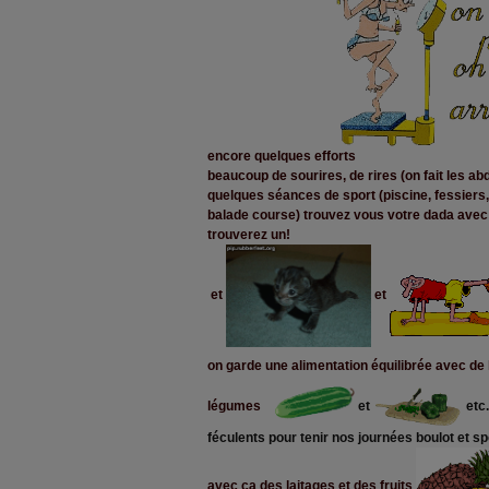
encore quelques efforts
beaucoup de sourires, de rires (on fait les abd
quelques séances de sport (piscine, fessiers
balade course) trouvez vous votre dada avec 
trouverez un!
et
et
on garde une alimentation équilibrée avec de
légumes
et
etc.
féculents pour tenir nos journées boulot et sp
avec ça des laitages et des fruits