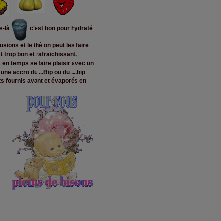
s-là
c'est bon pour hydraté
fusions et le thé on peut les
faire
st trop bon et rafraichissant.
 en temps se faire plaisir avec un
ne accro du ...Bip ou du ....bip
rts fournis avant et évaporés en