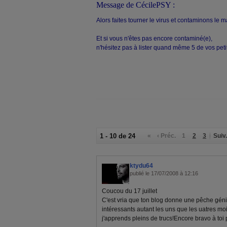
Message de CécilePSY :
A
lors faites tourner le virus et contaminons le 
Et si vous n'êtes pas encore contaminé(e),
n'hésitez pas à lister quand même 5 de vos pet
1 - 10 de 24
«
‹ Préc.
1
2
3
Suiv.
ktydu64
publié le 17/07/2008 à 12:16
Coucou du 17 juillet
C'est vria que ton blog donne une pêche génia
intéressants autant les uns que les uatres moi
j'apprends pleins de trucs!Encore bravo à toi 