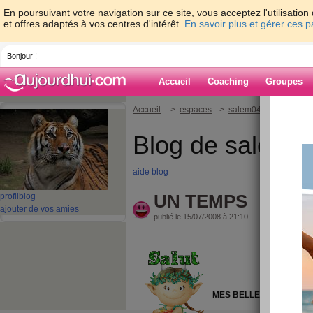
En poursuivant votre navigation sur ce site, vous acceptez l'utilisati
et offres adaptés à vos centres d'intérêt.
En savoir plus et gérer ces 
Bonjour !
Accueil
Coaching
Groupes
Accueil
>
espaces
>
salem04
> UN TEM
Blog de salem0
aide blog
UN TEMPS
profil
blog
ajouter de vos amies
publié le 15/07/2008 à 21:10
MES BELLES