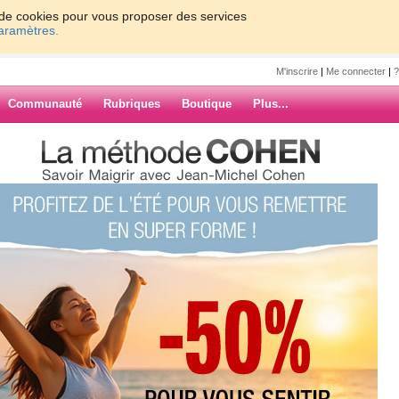
on de cookies pour vous proposer des services
paramètres.
M'inscrire
|
Me connecter
|
?
Communauté
Rubriques
Boutique
Plus...
PS
4
ARCHIVES