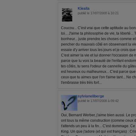
Klealia
publié le 17/07/2008 à 10:21
Coucou... C'est vrai que cette aptitude au bonh
toi... J'aime ta philosophie de vie, ta liberté...
bonheur... juste prendre les choses comme el
pencher du mauvais côté en obseervant la vie 
essaie d'y arriver tous les jours et je crois que
C'est aimer la vie et lui donner l'occasion de 
parce que tu vois la beauté de l'enfant endorm
tes côtés, tu sens l'odeur de cannelle du gât
est heureux ou malheureux... C'est parce que 
ceux que tu aimes que l'on t'aime tant... Ne c
t'embrasse très très fort...
sylvianeliberge
publié le 17/07/2008 à 09:42
Oui, Bernard Werber, j'aime bien aussi. Le pr
ont tous la même construction (comme ceux 
t'attends un peu à la fin... C'est dommage. Ce
King. Un que j'adore (et qui est français) : Cr