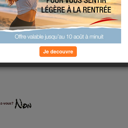
( le vent a fini par tomber)
Je decouvre
être 2 fois plus motivé non?
la motivation
ez-vous?