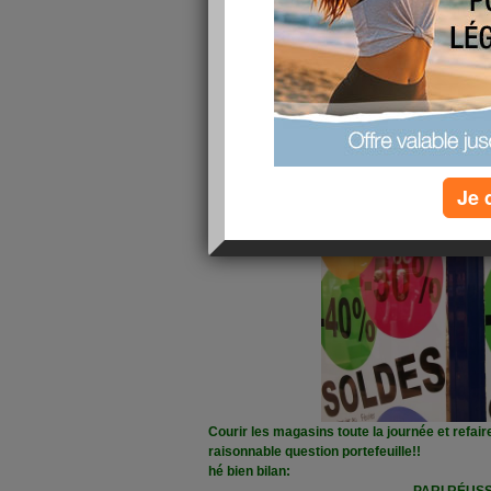
COMMENT ALLEZ VOUS
Pour ma part à merveille
Je 
aujourd'hui fut une journée superbe et rempli
c'était la journée
SOLDES
Courir les magasins toute la journée et refair
raisonnable question portefeuille!!
hé bien bilan: