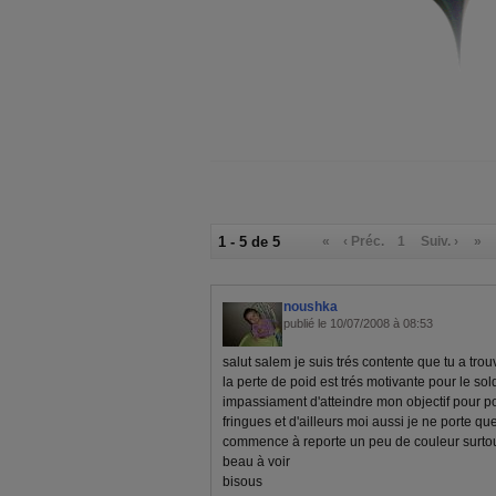
1 - 5 de 5
«
‹ Préc.
1
Suiv. ›
»
noushka
publié le 10/07/2008 à 08:53
salut salem je suis trés contente que tu a tro
la perte de poid est trés motivante pour le sold
impassiament d'atteindre mon objectif pour p
fringues et d'ailleurs moi aussi je ne porte q
commence à reporte un peu de couleur surtout
beau à voir
bisous