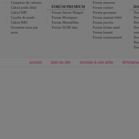
Compteur de calories
Forum minceur
FORUM PREMIUM
DO
Calcul poids idéal
Forum cuisine
Calcul IMC
Forum Savoir Maigrir
Forum grossesse
Dos
Courbe de poids
Forum Montignac
Forum maman bébé
Dos
Calcul IMG
Forum MentalSlim
Forum psycho
Dos
Grossesse mois par
Forum SLIM data
Forum forme santé
Dos
mois
Forum beauté
san
Forum communauté
Dos
Dos
Dos
accueil
plan du site
envoyer à une amie
témoigna
Forum minceur
Forum cuisine
Commencer un régime
boissons, vins et cocktails
Alimentation équilibrée et nutrition
astuces et bons plans
Minceur
Recette cuisine
exercices physiques
recette facile
produits minceur
Recette poulet
Tags
:
ventre plat
|
maigrir des fesses
|
abdominaux
|
régime américain
|
régime mayo
|
Découvrez aussi
:
exercices abdominaux
|
recette wok
|