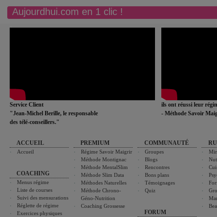
Aujourdhui.com en 1 clic !
Service Client
ils ont réussi leur rég
"Jean-Michel Berille, le responsable
- Méthode Savoir Maig
des télé-conseillers."
ACCUEIL
PREMIUM
COMMUNAUTÉ
RU
Accueil
Régime Savoir Maigrir
Groupes
Min
Méthode Montignac
Blogs
Nut
Méthode MentalSlim
Rencontres
Cui
COACHING
Méthode Slim Data
Bons plans
Psy
Menus régime
Méthodes Naturelles
Témoignages
For
Liste de courses
Méthode Chrono-
Quiz
Gro
Suivi des mensurations
Géno-Nutrition
Ma
Réglette de régime
Coaching Grossesse
Bea
FORUM
Exercices physiques