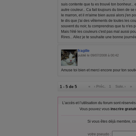
suis contente que tu es trouvé ton bonheur... 
autre couleur... Ca fait toujours du bien de se
le marron, et il m'aime bien aussi alors j'en po
te dis que j'ai des vêtements de toutes les co
souvent du noir, tu comprendras que tu n'es pas
Mais l'été les couleurs c'est pas mal aussi pou
Rires... Allez je te souhaite une bonne journé
fragille
publié le 09/07/2008 à 00:42
Amuse toi bien et merci encore pour ton soutie
1 - 5 de 5
«
‹ Préc.
1
Suiv. ›
»
L’accès et l’utilisation du forum sont réser
Vous pouvez vous
inscrire gratu
Si vous êtes déjà membre, co
votre pseudo :