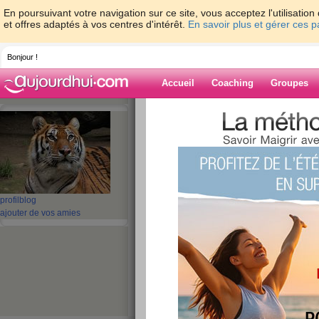
En poursuivant votre navigation sur ce site, vous acceptez l'utilisati
et offres adaptés à vos centres d'intérêt.
En savoir plus et gérer ces 
Bonjour !
Accueil
Coaching
Groupes
Accueil
>
espaces
>
salem04
> pause
Blog de salem0
aide blog
pause
profil
blog
ajouter de vos amies
publié le 08/07/2008 à 22:49