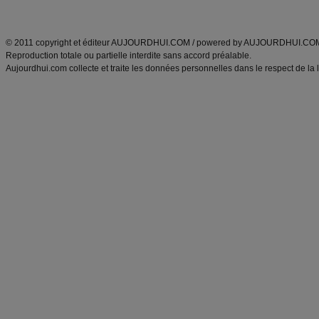
ANXA Partenaires
:
Recette
de cuisine |
Recette cuisine
|
© 2011 copyright et éditeur AUJOURDHUI.COM / powered by AUJOURDHUI.CO
Reproduction totale ou partielle interdite sans accord préalable.
Aujourdhui.com collecte et traite les données personnelles dans le respect de la 