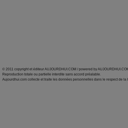
Alimentation équilibrée et nutrition
astuces et bons plans
Minceur
Recette cuisine
exercices physiques
recette facile
produits minceur
Recette poulet
Tags
:
ventre plat
|
maigrir des fesses
|
abdominaux
|
régime américain
|
régime mayo
|
Découvrez aussi
:
exercices abdominaux
|
recette wok
|
ANXA Partenaires
:
Recette
de cuisine |
Recette cuisine
|
© 2011 copyright et éditeur AUJOURDHUI.COM / powered by AUJOURDHUI.CO
Reproduction totale ou partielle interdite sans accord préalable.
Aujourdhui.com collecte et traite les données personnelles dans le respect de la 