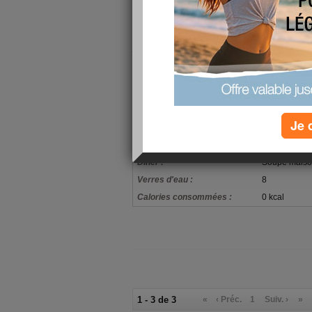
Notre gendre nous a aidé à désinstaller l'ancien
Heureusement que les jeunes sont doués en inf
le branchement de la télé mais je pense que mai
je suis plus ordinateur que télé. Bisous.
mon alimentation
4 biscottes c
Petit-déjeuner :
avec all bran
infusion
Je 
Raie et tomat
Déjeuner :
fibres
Dîner :
Soupe maison
Verres d'eau :
8
Calories consommées :
0 kcal
1 - 3 de 3
«
‹ Préc.
1
Suiv. ›
»