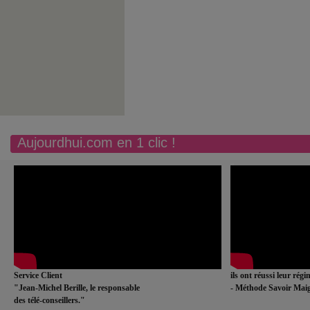
Aujourdhui.com en 1 clic !
Service Client
ils ont réussi leur rég
"Jean-Michel Berille, le responsable
- Méthode Savoir Maig
des télé-conseillers."