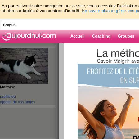
En poursuivant votre navigation sur ce site, vous acceptez l'utilisati
et offres adaptés à vos centres d'intérêt.
En savoir plus et gérer ces 
Bonjour !
Accueil
Coaching
Groupes
Accueil
>
espaces
>
roumanie
> Plus inte
Blog de rouman
aide blog
Plus internet
Marraine
profil
blog
publié le 10/11/2011 à 07:50
ajouter de vos amies
Bonjour les amies. Dans les jours a venir, nous 
falloir désinstaller la vieille et installer la no
un pro de l'informatique, nous allons devoir atte
n'aurai donc plus internet ni téléphone plusieur
bientôt, bisous
.