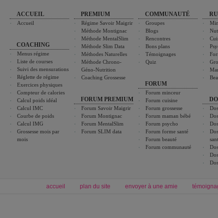
ACCUEIL
PREMIUM
COMMUNAUTÉ
RU
Accueil
Régime Savoir Maigrir
Groupes
Min
Méthode Montignac
Blogs
Nut
Méthode MentalSlim
Rencontres
Cui
COACHING
Méthode Slim Data
Bons plans
Psy
Menus régime
Méthodes Naturelles
Témoignages
For
Liste de courses
Méthode Chrono-
Quiz
Gro
Suivi des mensurations
Géno-Nutrition
Ma
Réglette de régime
Coaching Grossesse
Bea
FORUM
Exercices physiques
Compteur de calories
Forum minceur
FORUM PREMIUM
DO
Calcul poids idéal
Forum cuisine
Calcul IMC
Forum Savoir Maigrir
Forum grossesse
Dos
Courbe de poids
Forum Montignac
Forum maman bébé
Dos
Calcul IMG
Forum MentalSlim
Forum psycho
Dos
Grossesse mois par
Forum SLIM data
Forum forme santé
Dos
mois
Forum beauté
san
Forum communauté
Dos
Dos
Dos
accueil
plan du site
envoyer à une amie
témoigna
Forum minceur
Forum cuisine
Commencer un régime
boissons, vins et cocktails