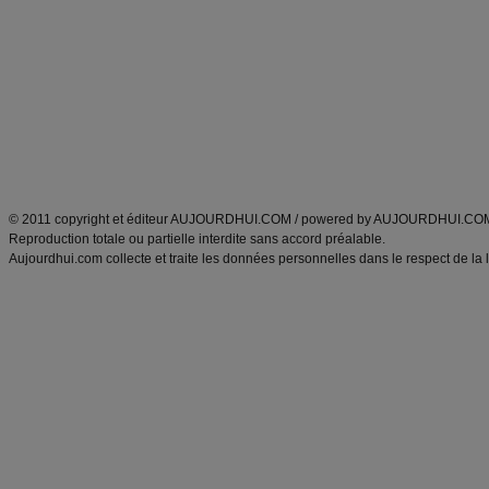
Minceur
Recette cuisine
exercices physiques
recette facile
produits minceur
Recette poulet
Tags
:
ventre plat
|
maigrir des fesses
|
abdominaux
|
régime américain
|
régime mayo
|
Découvrez aussi
:
exercices abdominaux
|
recette wok
|
ANXA Partenaires
:
Recette
de cuisine |
Recette cuisine
|
© 2011 copyright et éditeur AUJOURDHUI.COM / powered by AUJOURDHUI.CO
Reproduction totale ou partielle interdite sans accord préalable.
Aujourdhui.com collecte et traite les données personnelles dans le respect de la 