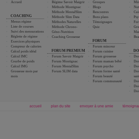
Accueil
Régime Savoir Maigrir
Groupes
Min
Méthode Montignac
Blogs
Nut
Méthode MentalSlim
Rencontres
Cui
COACHING
Méthode Slim Data
Bons plans
Psy
Menus régime
Méthodes Naturelles
Témoignages
For
Liste de courses
Méthode Chrono-
Quiz
Gro
Suivi des mensurations
Géno-Nutrition
Ma
Réglette de régime
Coaching Grossesse
Bea
FORUM
Exercices physiques
Compteur de calories
Forum minceur
FORUM PREMIUM
DO
Calcul poids idéal
Forum cuisine
Calcul IMC
Forum Savoir Maigrir
Forum grossesse
Dos
Courbe de poids
Forum Montignac
Forum maman bébé
Dos
Calcul IMG
Forum MentalSlim
Forum psycho
Dos
Grossesse mois par
Forum SLIM data
Forum forme santé
Dos
mois
Forum beauté
san
Forum communauté
Dos
Dos
Dos
accueil
plan du site
envoyer à une amie
témoigna
Forum minceur
Forum cuisine
Commencer un régime
boissons, vins et cocktails
Alimentation équilibrée et nutrition
astuces et bons plans