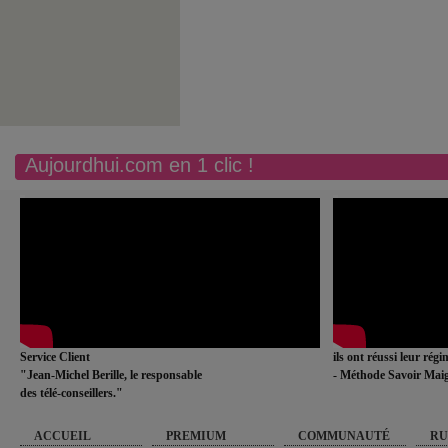
Aujourdhui.com en 1 clic !
Service Client
ils ont réussi leur rég
"Jean-Michel Berille, le responsable
- Méthode Savoir Maig
des télé-conseillers."
ACCUEIL
PREMIUM
COMMUNAUTÉ
RU