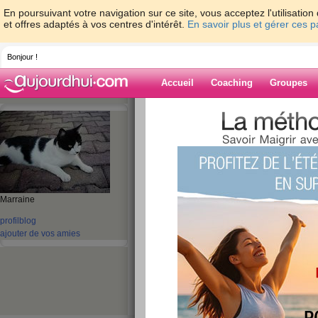
En poursuivant votre navigation sur ce site, vous acceptez l'utilisati
et offres adaptés à vos centres d'intérêt.
En savoir plus et gérer ces 
Bonjour !
Accueil
Coaching
Groupes
Accueil
>
espaces
>
roumanie
> 11 Nove
Blog de rouman
aide blog
11 Novembre
Marraine
profil
blog
publié le 11/11/2010 à 19:46
ajouter de vos amies
Aujourd'hui, goûter chez une petite que je garde,
Matin: pain - brie - infusions
Midi: oeufs durs - jambon blanc