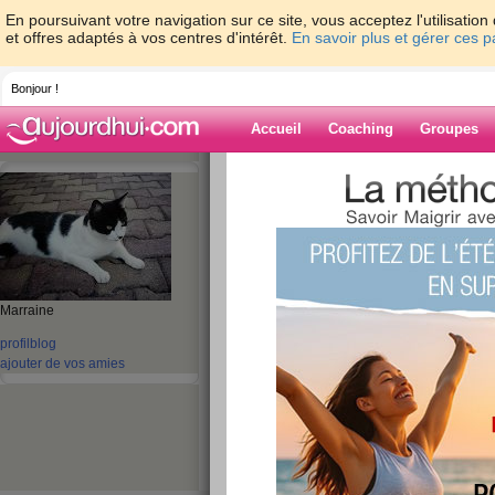
En poursuivant votre navigation sur ce site, vous acceptez l'utilisati
et offres adaptés à vos centres d'intérêt.
En savoir plus et gérer ces 
Bonjour !
Accueil
Coaching
Groupes
Accueil
>
espaces
>
roumanie
> Mariage
Blog de rouman
aide blog
Mariage.
Marraine
profil
blog
publié le 23/04/2010 à 06:55
ajouter de vos amies
Coucou les amies. Voilà le jour J est presque ar
demain. Quelques soucis de dernières minutes, 
Normalement il devrai faire beau temps. Demain
8h30, pour s'habiller, se faire coiffer et se faire
couple au bord de la mer. Puis déjeuner chez no