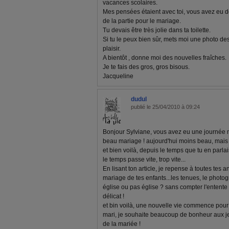
vacances scolaires.
Mes pensées étaient avec toi, vous avez eu d
de la partie pour le mariage.
Tu devais être très jolie dans ta toilette.
Si tu le peux bien sûr, mets moi une photo des
plaisir.
A bientôt , donne moi des nouvelles fraîches.
Je te fais des gros, gros bisous.
Jacqueline
dudul
publié le 25/04/2010 à 09:24
Bonjour Sylviane, vous avez eu une journée m
beau mariage ! aujourd'hui moins beau, mai
et bien voilà, depuis le temps que tu en parla
le temps passe vite, trop vite...
En lisant ton article, je repense à toutes tes
mariage de tes enfants...les tenues, le photog
église ou pas église ? sans compter l'entente e
délicat !
et bin voilà, une nouvelle vie commence pour ta
mari, je souhaite beaucoup de bonheur aux j
de la mariée !