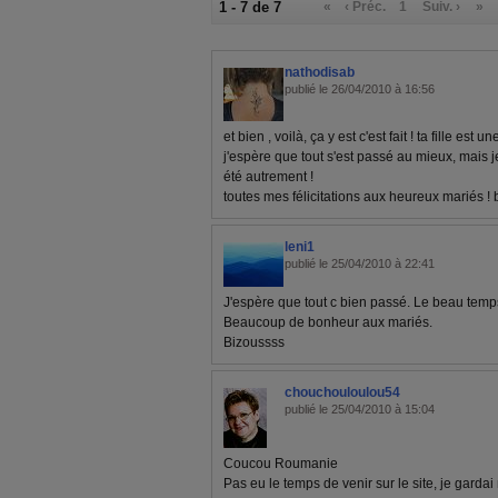
1 - 7 de 7
«
‹ Préc.
1
Suiv. ›
»
nathodisab
publié le 26/04/2010 à 16:56
et bien , voilà, ça y est c'est fait ! ta fille es
j'espère que tout s'est passé au mieux, mais 
été autrement !
toutes mes félicitations aux heureux mariés ! 
leni1
publié le 25/04/2010 à 22:41
J'espère que tout c bien passé. Le beau temp
Beaucoup de bonheur aux mariés.
Bizoussss
chouchouloulou54
publié le 25/04/2010 à 15:04
Coucou Roumanie
Pas eu le temps de venir sur le site, je garda