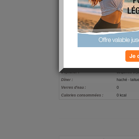
repas froid. Notre futur gendre ira manger chez
à pieds, de chez nous à la mairie, avec une surpr
sortira de la maison. Pas d'église, c'est le choi
photos de groupe, puis cortège voiture, vin d'h
espérant que tout se passe bien. Pour l'instant 
que le traitement de l'acuponcteur m'a fait du bi
pas un coup de blues dans la journée, notre J
mettre des petits voiles aujourd'hui. Ce matin 
m'ira.
Je 
mon alimentation
Petit-déjeuner :
2 compotes a
Déjeuner :
coquilles st 
Dîner :
haché - laitu
Verres d'eau :
0
Calories consommées :
0 kcal