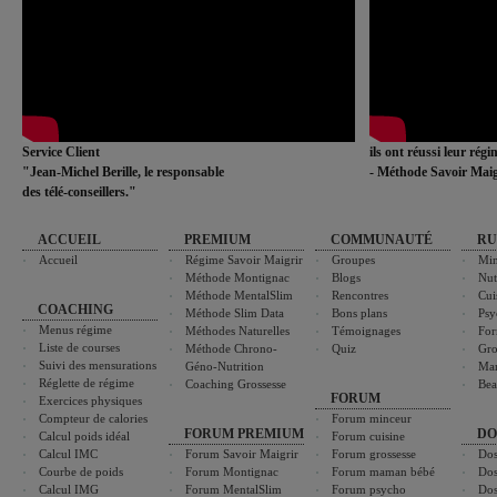
Service Client
ils ont réussi leur rég
"Jean-Michel Berille, le responsable
- Méthode Savoir Maig
des télé-conseillers."
ACCUEIL
PREMIUM
COMMUNAUTÉ
RU
Accueil
Régime Savoir Maigrir
Groupes
Min
Méthode Montignac
Blogs
Nut
Méthode MentalSlim
Rencontres
Cui
COACHING
Méthode Slim Data
Bons plans
Psy
Menus régime
Méthodes Naturelles
Témoignages
For
Liste de courses
Méthode Chrono-
Quiz
Gro
Suivi des mensurations
Géno-Nutrition
Ma
Réglette de régime
Coaching Grossesse
Bea
FORUM
Exercices physiques
Compteur de calories
Forum minceur
FORUM PREMIUM
DO
Calcul poids idéal
Forum cuisine
Calcul IMC
Forum Savoir Maigrir
Forum grossesse
Dos
Courbe de poids
Forum Montignac
Forum maman bébé
Dos
Calcul IMG
Forum MentalSlim
Forum psycho
Dos