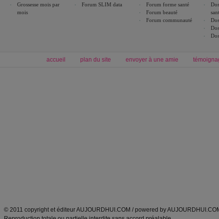
Grossesse mois par
Forum SLIM data
Forum forme santé
Dos
mois
Forum beauté
san
Forum communauté
Dos
Dos
Dos
accueil
plan du site
envoyer à une amie
témoigna
Forum minceur
Forum cuisine
Commencer un régime
boissons, vins et cocktails
Alimentation équilibrée et nutrition
astuces et bons plans
Minceur
Recette cuisine
exercices physiques
recette facile
produits minceur
Recette poulet
Tags
:
ventre plat
|
maigrir des fesses
|
abdominaux
|
régime américain
|
régime mayo
|
Découvrez aussi
:
exercices abdominaux
|
recette wok
|
ANXA Partenaires
:
Recette
de cuisine |
Recette cuisine
|
© 2011 copyright et éditeur AUJOURDHUI.COM / powered by AUJOURDHUI.CO
Reproduction totale ou partielle interdite sans accord préalable.