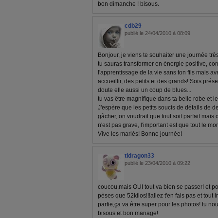
bon dimanche ! bisous.
cdb29
publié le 24/04/2010 à 08:09
Bonjour, je viens te souhaiter une journée trè
tu sauras transformer en énergie positive, 
l'apprentissage de la vie sans ton fils mais 
accueillir, des petits et des grands! Sois prése
doute elle aussi un coup de blues...
tu vas être magnifique dans ta belle robe et le 
J'espère que les petits soucis de détails de d
gâcher, on voudrait que tout soit parfait mais c
n'est pas grave, l'important est que tout le mo
Vive les mariés! Bonne journée!
tidragon33
publié le 23/04/2010 à 09:22
coucou,mais OUI tout va bien se passer! et pou
pèses que 52kilos!!!allez t'en fais pas et tout i
partie,ça va être super pour les photos! tu nou
bisous et bon mariage!