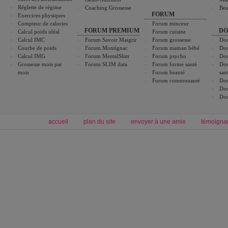
Réglette de régime
Coaching Grossesse
Bea
FORUM
Exercices physiques
Compteur de calories
Forum minceur
FORUM PREMIUM
DO
Calcul poids idéal
Forum cuisine
Calcul IMC
Forum Savoir Maigrir
Forum grossesse
Dos
Courbe de poids
Forum Montignac
Forum maman bébé
Dos
Calcul IMG
Forum MentalSlim
Forum psycho
Dos
Grossesse mois par
Forum SLIM data
Forum forme santé
Dos
mois
Forum beauté
san
Forum communauté
Dos
Dos
Dos
accueil
plan du site
envoyer à une amie
témoigna
Forum minceur
Forum cuisine
Commencer un régime
boissons, vins et cocktails
Alimentation équilibrée et nutrition
astuces et bons plans
Minceur
Recette cuisine
exercices physiques
recette facile
produits minceur
Recette poulet