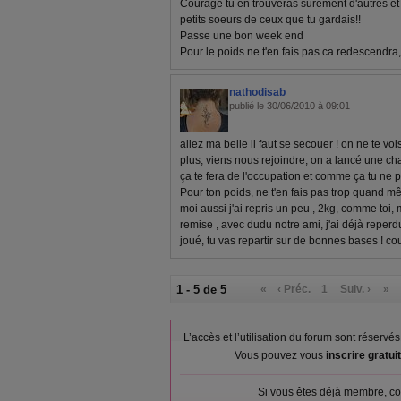
Courage tu en trouveras surement d'autres et p
petits soeurs de ceux que tu gardais!!
Passe une bon week end
Pour le poids ne t'en fais pas ca redescendra,
nathodisab
publié le 30/06/2010 à 09:01
allez ma belle il faut se secouer ! on ne te vo
plus, viens nous rejoindre, on a lancé une cha
ça te fera de l'occupation et comme ça tu ne 
Pour ton poids, ne t'en fais pas trop quand mê
moi aussi j'ai repris un peu , 2kg, comme toi,
remise , avec dudu notre ami, j'ai déjà reperdu
joué, tu vas repartir sur de bonnes bases ! co
1 - 5 de 5
«
‹ Préc.
1
Suiv. ›
»
L’accès et l’utilisation du forum sont réser
Vous pouvez vous
inscrire gratu
Si vous êtes déjà membre, co