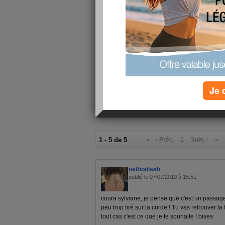
pensionnaire à la maison pour quelques jours, le 
ne va pas se sauver, et il faut qu'il s'adapte a n
mon alimentation
Petit-déjeuner :
galette dukan
Verres d'eau :
0
Calories consommées :
0 kcal
Je 
1 - 5 de 5
«
‹ Préc.
1
Suiv. ›
»
nathodisab
publié le 07/07/2010 à 15:51
coura sylviane, je pense que c'est un passage,
peu trop tiré sur la corde ! Tu vas retrouver la 
tout cas c'est ce que je te souhaite ! bises