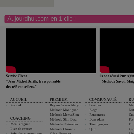
Aujourdhui.com en 1 clic !
Service Client
ils ont réussi leur rég
"Jean-Michel Berille, le responsable
- Méthode Savoir Maig
des télé-conseillers."
ACCUEIL
PREMIUM
COMMUNAUTÉ
RU
Accueil
Régime Savoir Maigrir
Groupes
Min
Méthode Montignac
Blogs
Nut
Méthode MentalSlim
Rencontres
Cui
COACHING
Méthode Slim Data
Bons plans
Psy
Menus régime
Méthodes Naturelles
Témoignages
For
Liste de courses
Méthode Chrono-
Quiz
Gro
Suivi des mensurations
Géno-Nutrition
Ma