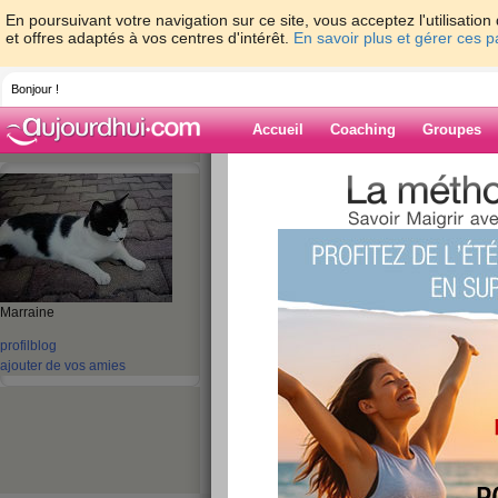
En poursuivant votre navigation sur ce site, vous acceptez l'utilisati
et offres adaptés à vos centres d'intérêt.
En savoir plus et gérer ces 
Bonjour !
Accueil
Coaching
Groupes
Accueil
>
espaces
>
roumanie
> 30 juin.
Blog de rouman
aide blog
30 juin.
Marraine
profil
blog
publié le 30/06/2010 à 06:06
ajouter de vos amies
Bonjour les amies. C'est la cata, ce matin je sui
kg depuis le mariage de notre fille c'est à dire en
plus de motivations. Aujourd'hui c'est le derni
de 3 ans, il me quitte pour rentrer à la maternelle
me quittera a son tour après 4 ans de garde don