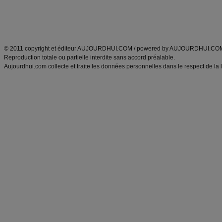
Tags
:
ventre plat
|
maigrir des fesses
|
abdominaux
|
régime américain
|
régime mayo
|
Découvrez aussi
:
exercices abdominaux
|
recette wok
|
ANXA Partenaires
:
Recette
de cuisine |
Recette cuisine
|
© 2011 copyright et éditeur AUJOURDHUI.COM / powered by AUJOURDHUI.CO
Reproduction totale ou partielle interdite sans accord préalable.
Aujourdhui.com collecte et traite les données personnelles dans le respect de la 