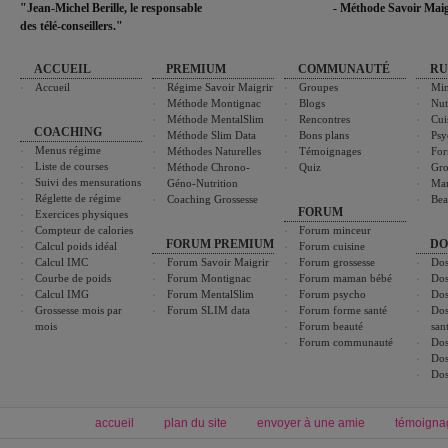
"Jean-Michel Berille, le responsable
- Méthode Savoir Maig
des télé-conseillers."
ACCUEIL
PREMIUM
COMMUNAUTÉ
RU
Accueil
Régime Savoir Maigrir
Groupes
Min
Méthode Montignac
Blogs
Nut
Méthode MentalSlim
Rencontres
Cui
COACHING
Méthode Slim Data
Bons plans
Psy
Menus régime
Méthodes Naturelles
Témoignages
For
Liste de courses
Méthode Chrono-
Quiz
Gro
Suivi des mensurations
Géno-Nutrition
Ma
Réglette de régime
Coaching Grossesse
Bea
FORUM
Exercices physiques
Compteur de calories
Forum minceur
FORUM PREMIUM
DO
Calcul poids idéal
Forum cuisine
Calcul IMC
Forum Savoir Maigrir
Forum grossesse
Dos
Courbe de poids
Forum Montignac
Forum maman bébé
Dos
Calcul IMG
Forum MentalSlim
Forum psycho
Dos
Grossesse mois par
Forum SLIM data
Forum forme santé
Dos
mois
Forum beauté
san
Forum communauté
Dos
Dos
Dos
accueil
plan du site
envoyer à une amie
témoigna