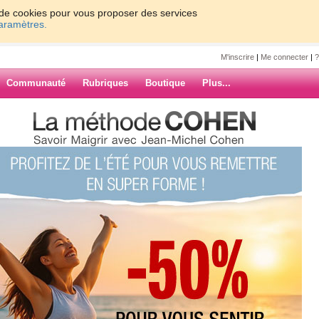
on de cookies pour vous proposer des services
paramètres.
M'inscrire
|
Me connecter
|
?
Communauté
Rubriques
Boutique
Plus...
ie
de 27 ans qui avait été au collège
ais je ne sais pas pourquoi. Cela me
lle. J'espère qu'ils se retrouveront
ARCHIVES
2 jours chez moi, accompagnée de sa