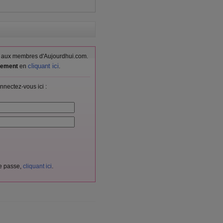
vés aux membres d'Aujourdhui.com.
cliquant ici
itement
en
.
nnectez-vous ici :
de passe,
cliquant ici
.