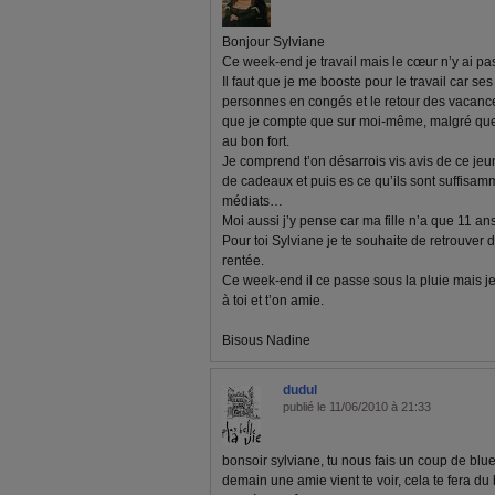
Bonjour Sylviane
Ce week-end je travail mais le cœur n’y ai p
Il faut que je me booste pour le travail car ses
personnes en congés et le retour des vacances
que je compte que sur moi-même, malgré que 
au bon fort.
Je comprend t’on désarrois vis avis de ce jeun
de cadeaux et puis es ce qu’ils sont suffisam
médiats…
Moi aussi j’y pense car ma fille n’a que 11 a
Pour toi Sylviane je te souhaite de retrouver 
rentée.
Ce week-end il ce passe sous la pluie mais je
à toi et t’on amie.
Bisous Nadine
dudul
publié le 11/06/2010 à 21:33
bonsoir sylviane, tu nous fais un coup de blues.
demain une amie vient te voir, cela te fera du