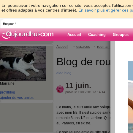
En poursuivant votre navigation sur ce site, vous acceptez l'utilisati
et offres adaptés à vos centres d'intérêt.
En savoir plus et gérer ces 
Bonjour !
Accueil
Coaching
Groupes
Accueil
>
espaces
>
roumanie
> 11 juin.
Blog de rouman
aide blog
11 juin.
Marraine
profil
blog
publié le 11/06/2010 à 14:14
ajouter de vos amies
Ce matin, je suis allée aux obèques d'un jeune 
avec mon fils. Il s'est suicidé samedi dernier m
remonte 8 ans 1/2 en arrière. Que la vie est crue
au Paradis, s'il existe.
Ce soir j'ai une amie du site qui vient passer 