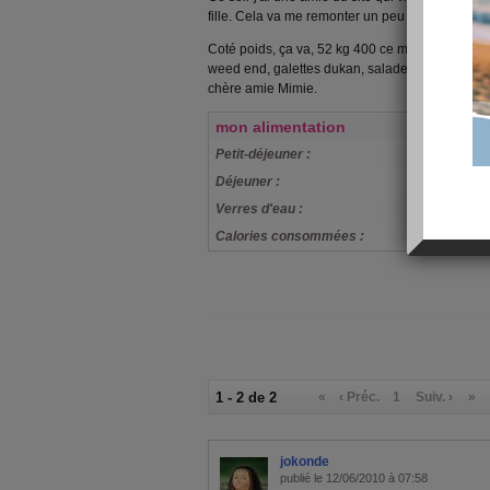
fille. Cela va me remonter un peu le moral.
Coté poids, ça va, 52 kg 400 ce matin. Je vais
weed end, galettes dukan, salades composées
chère amie Mimie.
mon alimentation
Petit-déjeuner :
galette dukan
Déjeuner :
taboulé dukan
Verres d'eau :
0
Calories consommées :
0 kcal
1 - 2 de 2
«
‹ Préc.
1
Suiv. ›
»
jokonde
publié le 12/06/2010 à 07:58