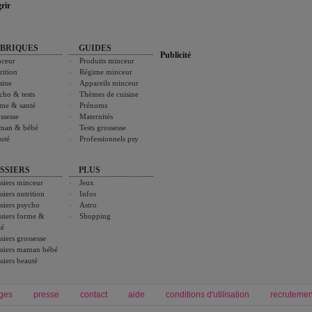
rir
BRIQUES
GUIDES
Publicité
ceur
Produits minceur
rition
Régime minceur
sine
Appareils minceur
cho & tests
Thèmes de cuisine
me & santé
Prénoms
ssesse
Maternités
man & bébé
Tests grossesse
uté
Professionnels psy
SSIERS
PLUS
siers minceur
Jeux
siers nutrition
Infos
siers psycho
Astro
siers forme &
Shopping
té
siers grossesse
siers maman bébé
siers beauté
ges
presse
contact
aide
conditions d'utilisation
recrutemen