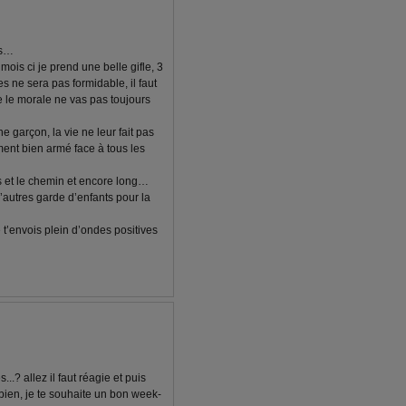
as…
 mois ci je prend une belle gifle, 3
 ne sera pas formidable, il faut
le morale ne vas pas toujours
e garçon, la vie ne leur fait pas
ment bien armé face à tous les
ns et le chemin et encore long…
d’autres garde d’enfants pour la
 t’envois plein d’ondes positives
..? allez il faut réagie et puis
 bien, je te souhaite un bon week-