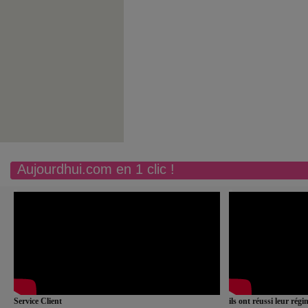
Aujourdhui.com en 1 clic !
Service Client
ils ont réussi leur rég