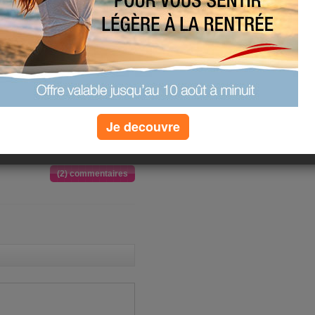
 essayer de ne pas trop manger ce
 et merguezs aux menus pour ma
 - yaourts + son
 - carottes râpées - abricots
Je decouvre
(2) commentaires