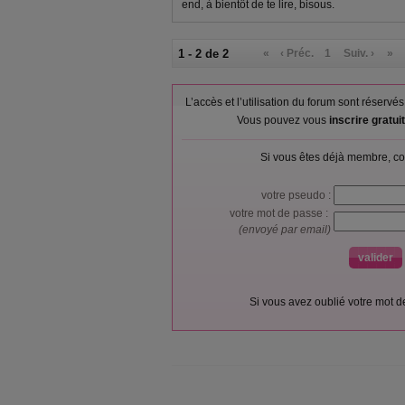
end, à bientôt de te lire, bisous.
1 - 2 de 2
«
‹ Préc.
1
Suiv. ›
»
L’accès et l’utilisation du forum sont réser
Vous pouvez vous
inscrire gratu
Si vous êtes déjà membre, co
votre pseudo :
votre mot de passe :
(envoyé par email)
Si vous avez oublié votre mot 