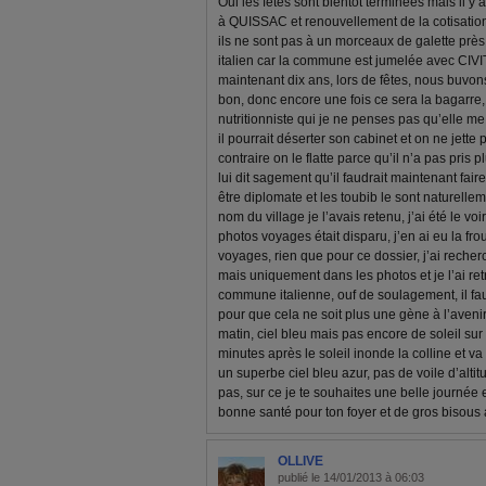
Oui les fêtes sont bientôt terminées mais il y 
à QUISSAC et renouvellement de la cotisation
ils ne sont pas à un morceaux de galette près
italien car la commune est jumelée avec CI
maintenant dix ans, lors de fêtes, nous buvon
bon, donc encore une fois ce sera la bagarre, 
nutritionniste qui je ne penses pas qu’elle me
il pourrait déserter son cabinet et on ne jette
contraire on le flatte parce qu’il n’a pas pris 
lui dit sagement qu’il faudrait maintenant faire
être diplomate et les toubib le sont naturellem
nom du village je l’avais retenu, j’ai été le voi
photos voyages était disparu, j’en ai eu la fr
voyages, rien que pour ce dossier, j’ai reche
mais uniquement dans les photos et je l’ai ret
commune italienne, ouf de soulagement, il fa
pour que cela ne soit plus une gène à l’avenir,
matin, ciel bleu mais pas encore de soleil sur
minutes après le soleil inonde la colline et va 
un superbe ciel bleu azur, pas de voile d’altitu
pas, sur ce je te souhaites une belle journée 
bonne santé pour ton foyer et de gros bisou
OLLIVE
publié le 14/01/2013 à 06:03