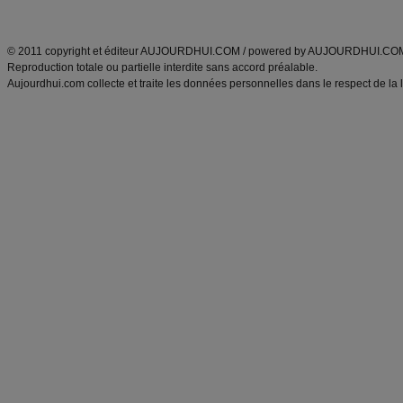
ANXA Partenaires
:
Recette
de cuisine |
Recette cuisine
|
© 2011 copyright et éditeur AUJOURDHUI.COM / powered by AUJOURDHUI.CO
Reproduction totale ou partielle interdite sans accord préalable.
Aujourdhui.com collecte et traite les données personnelles dans le respect de la 