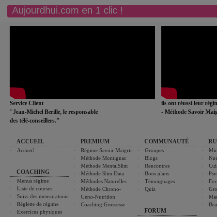
Aujourdhui.com en 1 clic !
Service Client
ils ont réussi leur rég
"Jean-Michel Berille, le responsable
- Méthode Savoir Maig
des télé-conseillers."
ACCUEIL
PREMIUM
COMMUNAUTÉ
RU
Accueil
Régime Savoir Maigrir
Groupes
Min
Méthode Montignac
Blogs
Nut
Méthode MentalSlim
Rencontres
Cui
COACHING
Méthode Slim Data
Bons plans
Psy
Menus régime
Méthodes Naturelles
Témoignages
For
Liste de courses
Méthode Chrono-
Quiz
Gro
Suivi des mensurations
Géno-Nutrition
Ma
Réglette de régime
Coaching Grossesse
Bea
FORUM
Exercices physiques