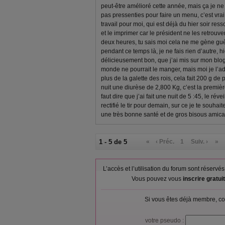
peut-être amélioré cette année, mais ça je ne
pas pressenties pour faire un menu, c’est vra
travail pour moi, qui est déjà du hier soir res
et le imprimer car le président ne les retrouve
deux heures, tu sais moi cela ne me gène guèr
pendant ce temps là, je ne fais rien d’autre, hie
délicieusement bon, que j’ai mis sur mon blog
monde ne pourrait le manger, mais moi je l’ad
plus de la galette des rois, cela fait 200 g de
nuit une diurèse de 2,800 Kg, c’est la premièr
faut dire que j’ai fait une nuit de 5 :45, le réve
rectifié le tir pour demain, sur ce je te souhai
une très bonne santé et de gros bisous ami
1 - 5 de 5
«
‹ Préc.
1
Suiv. ›
»
L’accès et l’utilisation du forum sont réser
Vous pouvez vous
inscrire gratu
Si vous êtes déjà membre, co
votre pseudo :