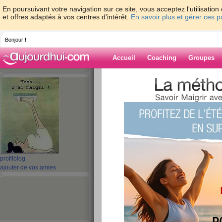
En poursuivant votre navigation sur ce site, vous acceptez l'utilisati
et offres adaptés à vos centres d'intérêt.
En savoir plus et gérer ces 
Bonjour !
Accueil
Coaching
Groupes
Accueil
>
espaces
>
rosy9
> DEJA 2 SE
Blog de rosy9
aide blog
DEJA 2 SEMAINE
publié le 11/01/2013 à 11:25
profil
blog
ajouter de vos amies
COUCOU !! SA VA ??
Beau soleil aujourd'hui!! derrière lescarreaux s
froid.Il ne fait que 9° MOINS 4 avec le vent donc
j'arrive de ma petite ballade et il fait quand m