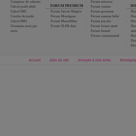
Compteur de calories
Forum minceur
FORUM PREMIUM
DO
Calcul poids idéal
Forum cuisine
Calcul IMC
Forum Savoir Maigrir
Forum grossesse
Dos
Courbe de poids
Forum Montignac
Forum maman bébé
Dos
Calcul IMG
Forum MentalSlim
Forum psycho
Dos
Grossesse mois par
Forum SLIM data
Forum forme santé
Dos
mois
Forum beauté
san
Forum communauté
Dos
Dos
Dos
accueil
plan du site
envoyer à une amie
témoigna
Forum minceur
Forum cuisine
Commencer un régime
boissons, vins et cocktails
Alimentation équilibrée et nutrition
astuces et bons plans
Minceur
Recette cuisine
exercices physiques
recette facile
produits minceur
Recette poulet
Tags
:
ventre plat
|
maigrir des fesses
|
abdominaux
|
régime américain
|
régime mayo
|
Découvrez aussi
:
exercices abdominaux
|
recette wok
|