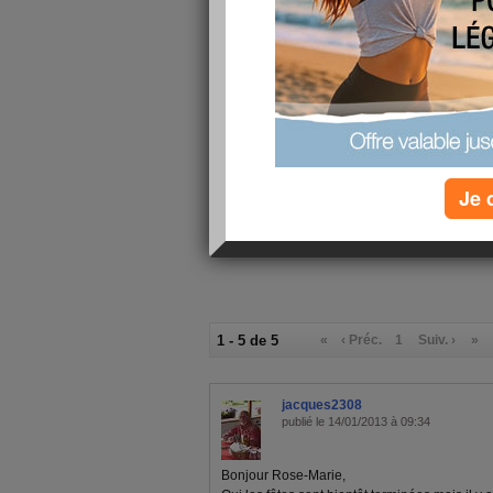
Sa y est déjà 2 semaines de passer les jours déf
Cette semaine j'aie gardé un petit loulou car m
en déplacement à MONTPELLIER et son papa 
doivent rentrer se soir .Là IL VA BEAUCOUP
LUI A FAIT DU BIEN .
Je vous souhaite un bon W K avec du soleil aut
BISOUS BISOUS à plus.
Je 
1 - 5 de 5
«
‹ Préc.
1
Suiv. ›
»
jacques2308
publié le 14/01/2013 à 09:34
Bonjour Rose-Marie,