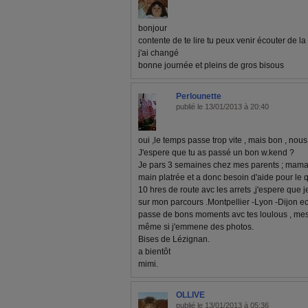
bonjour
contente de te lire tu peux venir écouter de l
j'ai changé
bonne journée et pleins de gros bisous
Perlounette
publié le 13/01/2013 à 20:40
oui ,le temps passe trop vite , mais bon , nou
J'espere que tu as passé un bon w.kend ?
Je pars 3 semaines chez mes parents ; maman 
main platrée et a donc besoin d'aide pour le q
10 hres de route avc les arrets ,j'espere que 
sur mon parcours .Montpellier -Lyon -Dijon ect
passe de bons moments avc tes loulous , mes 
même si j'emmene des photos.
Bises de Lézignan.
a bientôt
mimi.
OLLIVE
publié le 13/01/2013 à 05:36