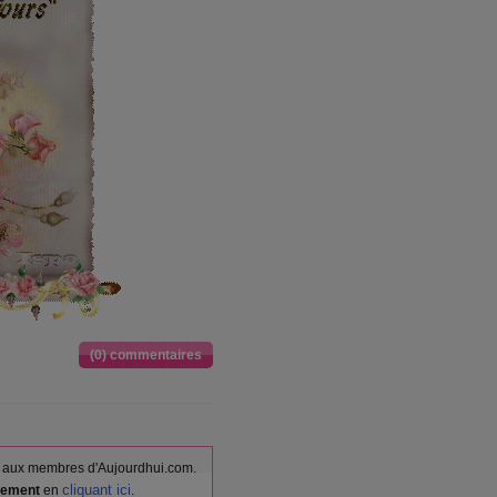
(0) commentaires
vés aux membres d'Aujourdhui.com.
cliquant ici
itement
en
.