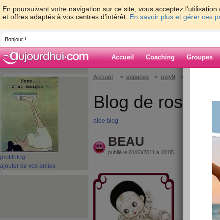
En poursuivant votre navigation sur ce site, vous acceptez l'utilisati
et offres adaptés à vos centres d'intérêt.
En savoir plus et gérer ces 
Bonjour !
Accueil
Coaching
Groupes
Accueil
>
espaces
>
rosy9
> BEAU
Blog de rosy9
aide blog
BEAU
publié le 01/03/2011 à 10:05
profil
blog
ajouter de vos amies