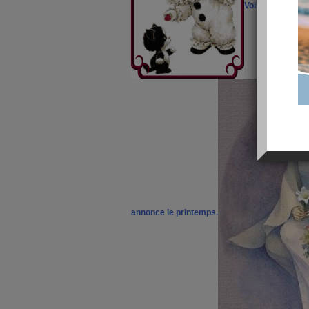
Voila un mois réj
annonce le printemps.