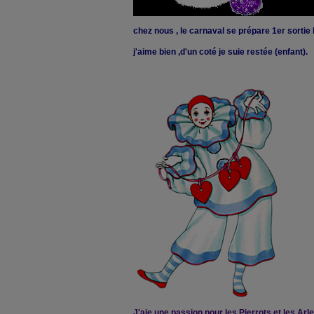
chez nous , le carnaval se prépare 1er sorti
j'aime bien ,d'un coté je suie restée (enfant).
J'aie une passion pour les Pierrots et les Arle