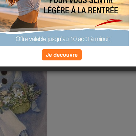
ouissant ??Et oui c'est le mois qui
Je decouvre
.