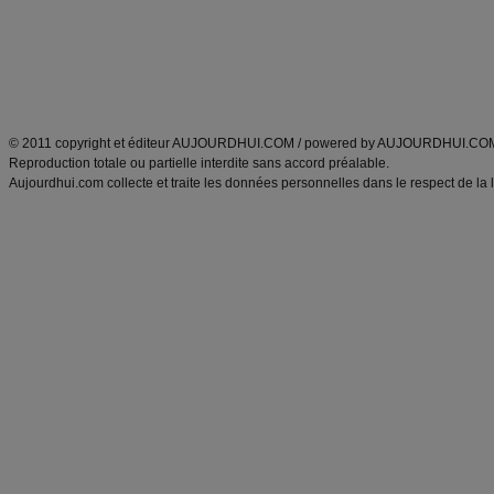
Tags
:
ventre plat
|
maigrir des fesses
|
abdominaux
|
régime américain
|
régime mayo
|
Découvrez aussi
:
exercices abdominaux
|
recette wok
|
ANXA Partenaires
:
Recette
de cuisine |
Recette cuisine
|
© 2011 copyright et éditeur AUJOURDHUI.COM / powered by AUJOURDHUI.CO
Reproduction totale ou partielle interdite sans accord préalable.
Aujourdhui.com collecte et traite les données personnelles dans le respect de la 