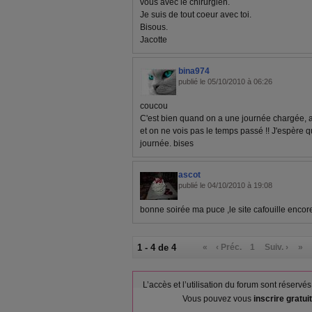
vous avec le chirurgien.
Je suis de tout coeur avec toi.
Bisous.
Jacotte
bina974
publié le 05/10/2010 à 06:26
coucou
C'est bien quand on a une journée chargée, a
et on ne vois pas le temps passé !! J'espère
journée. bises
ascot
publié le 04/10/2010 à 19:08
bonne soirée ma puce ,le site cafouille encor
1 - 4 de 4
«
‹ Préc.
1
Suiv. ›
»
L’accès et l’utilisation du forum sont réser
Vous pouvez vous
inscrire gratu