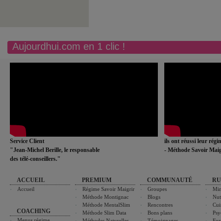
Aujourdhui.com en 1 clic !
Service Client
ils ont réussi leur rég
"Jean-Michel Berille, le responsable
- Méthode Savoir Maig
des télé-conseillers."
ACCUEIL
PREMIUM
COMMUNAUTÉ
RU
Accueil
Régime Savoir Maigrir
Groupes
Min
Méthode Montignac
Blogs
Nut
Méthode MentalSlim
Rencontres
Cui
COACHING
Méthode Slim Data
Bons plans
Psy
Menus régime
Méthodes Naturelles
Témoignages
For