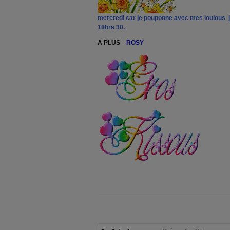
mercredi car je pouponne avec mes loulous j
18hrs 30.
A PLUS
ROSY