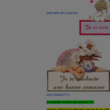
puis faire des courses
mes loulous??,?.
la matinée va être vite passée !!!!.
revenir préparé le déjeuner encore je ne sais 