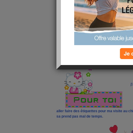
je m'avance p
Je 
que sa ne va pas partir avant que je valide.
j
aller faire des étiquettes pour ma visite au ch
sa prend pas mal de temps.