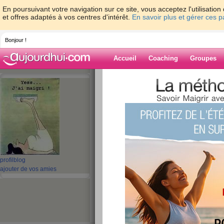
En poursuivant votre navigation sur ce site, vous acceptez l'utilisati
et offres adaptés à vos centres d'intérêt.
En savoir plus et gérer ces 
Bonjour !
Accueil
Coaching
Groupes
Accueil
>
espaces
>
rosy9
> BLOG EN AVA
Blog de rosy9
aide blog
BLOG EN AVANCE!!
publié le 04/10/2010 à 18:46
profil
blog
ajouter de vos amies
hello les filles !!!!!!!