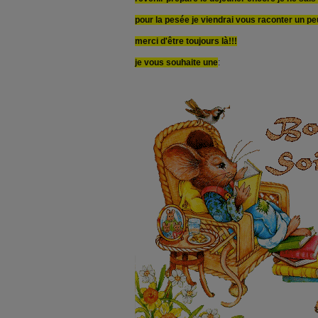
pour la pesée je viendrai vous raconter un peu
merci d'être toujours là!!!
je vous souhaite une
: