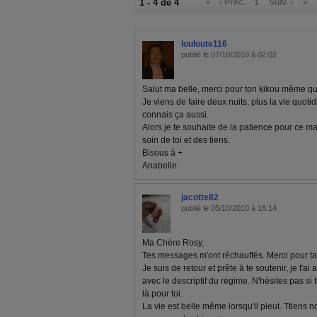
1 - 4 de 4
«
‹ Préc.
1
Suiv. ›
»
louloute116
publié le 07/10/2010 à 02:02
Salut ma belle, merci pour ton kikou même qu
Je viens de faire deux nuits, plus la vie quot
connais ça aussi.
Alors je te souhaite de la patience pour ce mat
soin de toi et des tiens.
Bisous à +
Anabelle
jacotte82
publié le 05/10/2010 à 16:14
Ma Chère Rosy,
Tes messages m'ont réchauffés. Merci pour ta g
Je suis de retour et prête à te soutenir, je t'
avec le descriptif du régime. N'hésites pas si t
là pour toi.
La vie est belle même lorsqu'il pleut. Ttiens 