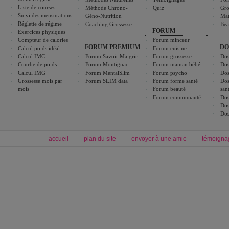
Liste de courses
Méthode Chrono-
Quiz
Gro
Suivi des mensurations
Géno-Nutrition
Ma
Réglette de régime
Coaching Grossesse
Bea
FORUM
Exercices physiques
Compteur de calories
Forum minceur
FORUM PREMIUM
DO
Calcul poids idéal
Forum cuisine
Calcul IMC
Forum Savoir Maigrir
Forum grossesse
Dos
Courbe de poids
Forum Montignac
Forum maman bébé
Dos
Calcul IMG
Forum MentalSlim
Forum psycho
Dos
Grossesse mois par
Forum SLIM data
Forum forme santé
Dos
mois
Forum beauté
san
Forum communauté
Dos
Dos
Dos
accueil
plan du site
envoyer à une amie
témoigna
Forum minceur
Forum cuisine
Commencer un régime
boissons, vins et cocktails
Alimentation équilibrée et nutrition
astuces et bons plans
Minceur
Recette cuisine
exercices physiques
recette facile
produits minceur
Recette poulet