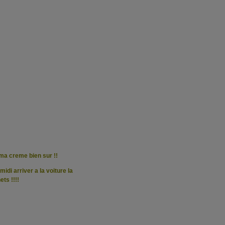
is ma creme bien sur !!
idi arriver a la voiture la
ts !!!!