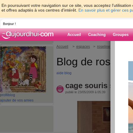
En poursuivant votre navigation sur ce site, vous acceptez l'utilisati
et offres adaptés à vos centres d'intérêt.
En savoir plus et gérer ces 
Bonjour !
Accueil
Coaching
Groupes
Accueil
>
espaces
>
roseline7
> cage sour
Blog de roselin
aide blog
cage souris sauvag
publié le 23/05/2009 à 05:39
profil
blog
ajouter de vos amies