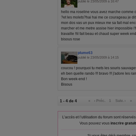
publié le 23/05/2009 à 16:47
hello ma roseline vous avez marche comme de
?et les molets?hai hai me ce courageau je d
mon dos vas un pux mieux me sa fait mal enc
marcher et me metre assise hier impossible l'
travaille !!il fait beau et chaud super week e
bisous rose
plume63
publié le 23/05/2009 à 14:15
coucou ! pourquoi tu mets les souris sauvage
eh ben quelle rando !!! bravo !!! j'adore les r
Bon week-end !
Bisous
1 - 4 de 4
«
‹ Préc.
1
Suiv. ›
»
L’accès et l’utilisation du forum sont réser
Vous pouvez vous
inscrire gratu
Si vous êtes déjà membre, co