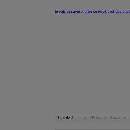
je vais essayer mettre ce week end des photos
1 - 4 de 4
«
‹ Préc.
1
Suiv. ›
»