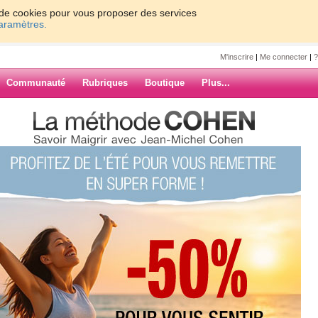
on de cookies pour vous proposer des services
paramètres.
M'inscrire
|
Me connecter
|
?
Communauté
Rubriques
Boutique
Plus...
is sauvage !!
e7
e !!
ARCHIVES