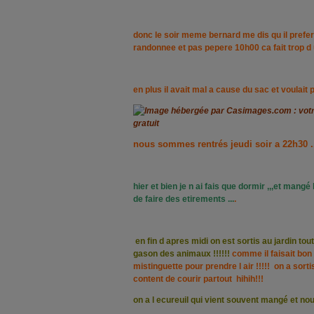
donc le soir meme bernard me dis qu il prefe
randonnee et pas pepere 10h00 ca fait trop d u
en plus il avait mal a cause du sac et voulait 
nous sommes rentrés jeudi soir a 22h30 .
hier et bien je n ai fais que dormir ,,,et mang
de faire des etirements
...
.
en fin d apres midi on est sortis au jardin tou
gason des animaux !!!!!!
comme il faisait bon 
mistinguette pour prendre l air !!!!! on a sor
content de courir partout hihih!!!
on a l ecureuil qui vient souvent mangé et nous