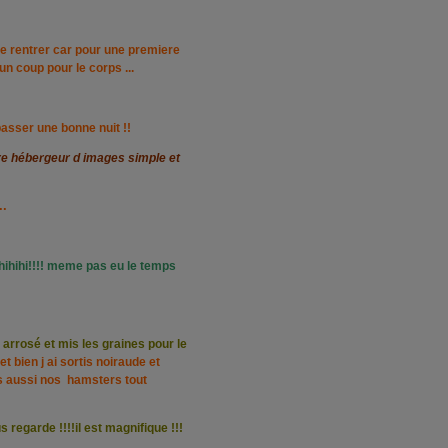
re rentrer car pour une premiere
n coup pour le corps ...
passer une bonne nuit !!
..
é hihihi!!!! meme pas eu le temps
t arrosé et mis les graines pour le
et bien j ai sortis noiraude et
tis aussi nos hamsters tout
 regarde !!!!il est magnifique !!!