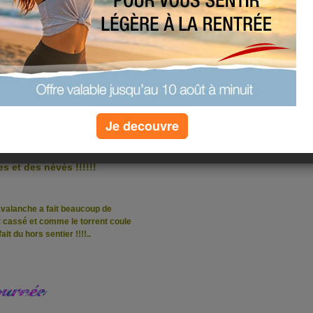
Je decouvre
la randonnee cela faisais
etait !!!!
dur dur !!!!
en
s et des névés !!!!!!
l avalanche a fait beaucoup de
ut cassé et comme le torrent coule
it du hors sentier !!!!
..