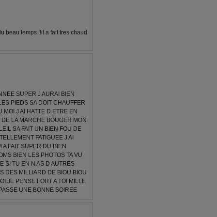
u beau temps !!il a fait tres chaud
NEE SUPER J AURAI BIEN
LES PIEDS SA DOIT CHAUFFER
U MOI J AI HATTE D ETRE EN
IRE DE LA MARCHE BOUGER MON
EIL SA FAIT UN BIEN FOU DE
TELLEMENT FATIGUEE J AI
 A FAIT SUPER DU BIEN
OMS BIEN LES PHOTOS TA VU
 SI TU EN N AS D AUTRES
IS DES MILLIARD DE BIOU BIOU
I JE PENSE FORT A TOI MILLE
 PASSE UNE BONNE SOIREE