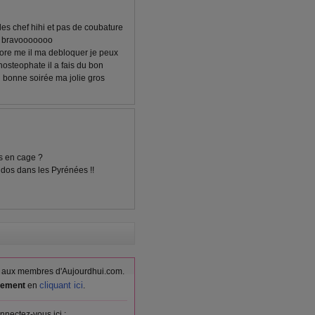
s chef hihi et pas de coubature
it bravooooooo
ore me il ma debloquer je peux
hosteophate il a fais du bon
nd bonne soirée ma jolie gros
s en cage ?
andos dans les Pyrénées !!
vés aux membres d'Aujourdhui.com.
cliquant ici
itement
en
.
nnectez-vous ici :