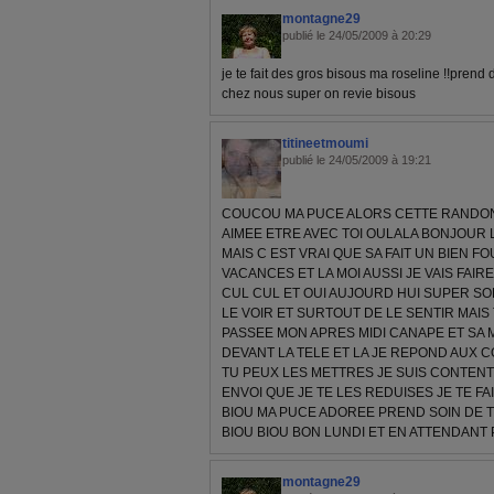
montagne29
publié le 24/05/2009 à 20:29
je te fait des gros bisous ma roseline !!prend d
chez nous super on revie bisous
titineetmoumi
publié le 24/05/2009 à 19:21
COUCOU MA PUCE ALORS CETTE RANDON
AIMEE ETRE AVEC TOI OULALA BONJOUR 
MAIS C EST VRAI QUE SA FAIT UN BIEN FO
VACANCES ET LA MOI AUSSI JE VAIS FA
CUL CUL ET OUI AUJOURD HUI SUPER SOL
LE VOIR ET SURTOUT DE LE SENTIR MAIS 
PASSEE MON APRES MIDI CANAPE ET SA M
DEVANT LA TELE ET LA JE REPOND AUX C
TU PEUX LES METTRES JE SUIS CONTENTE
ENVOI QUE JE TE LES REDUISES JE TE FA
BIOU MA PUCE ADOREE PREND SOIN DE TO
BIOU BIOU BON LUNDI ET EN ATTENDANT
montagne29