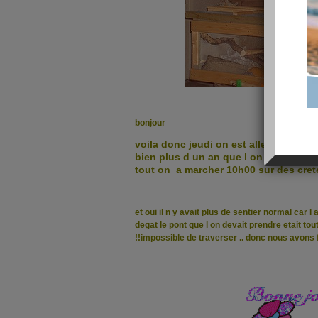
bonjour
voila donc jeudi on est alles faire de 
bien plus d un an que l on y avait pas 
tout on a marcher 10h00 sur des crete
et oui il n y avait plus de sentier normal car 
degat le pont que l on devait prendre etait to
!!impossible de traverser ..
donc nous avons fa