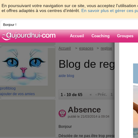
En poursuivant votre navigation sur ce site, vous acceptez l'utilisati
et offres adaptés à vos centres d'intérêt.
En savoir plus et gérer ces 
Bonjour !
Accueil
Coaching
Groupes
Accueil
>
espaces
>
reglise
Blog de reglise
aide blog
profil
blog
ajouter de vos amies
1 - 10 de 65
«
‹ Préc.
1
2
3
4
5
Absence
publié le 21/03/2014 à 09:04
Bonjour
Désolée de ne pas être trop presente sur le sit