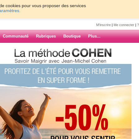
on de cookies pour vous proposer des services
paramètres.
M'inscrire
|
Me connecter
|
?
Communauté
Rubriques
Boutique
Plus...
6
7
Suiv. ›
»
ARCHIVES
e en ce moment. J'etais debordée.