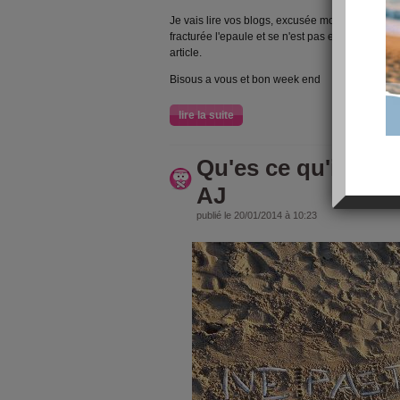
Je vais lire vos blogs, excusée moi si je ne vo
fracturée l'epaule et se n'est pas evidant car je
article.
Bisous a vous et bon week end
lire la suite
Qu'es ce qu'il se 
AJ
publié le 20/01/2014 à 10:23