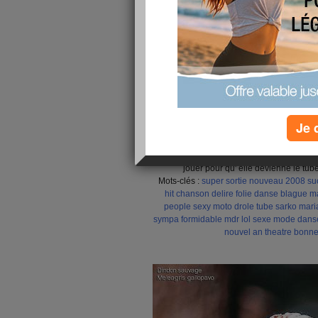
Je 
le chant du dindon - Au
Voici le chant du d
Petite chanson entre amis à regarder et 
jouer pour qu' elle devienne le tube
Mots-clés :
super
sortie
nouveau
2008
su
hit chanson delire folie danse blague m
people sexy
moto drole tube sarko maria
sympa formidable mdr lol sexe
mode
dans
nouvel an
theatre
bonne