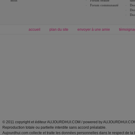
mois
Forum beauté
san
Forum communauté
Dos
Dos
Dos
accueil
plan du site
envoyer à une amie
témoigna
Forum minceur
Forum cuisine
Commencer un régime
boissons, vins et cocktails
Alimentation équilibrée et nutrition
astuces et bons plans
Minceur
Recette cuisine
exercices physiques
recette facile
produits minceur
Recette poulet
Tags
:
ventre plat
|
maigrir des fesses
|
abdominaux
|
régime américain
|
régime mayo
|
Découvrez aussi
:
exercices abdominaux
|
recette wok
|
ANXA Partenaires
:
Recette
de cuisine |
Recette cuisine
|
© 2011 copyright et éditeur AUJOURDHUI.COM / powered by AUJOURDHUI.CO
Reproduction totale ou partielle interdite sans accord préalable.
Aujourdhui.com collecte et traite les données personnelles dans le respect de la 