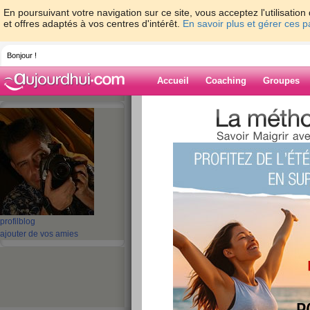
En poursuivant votre navigation sur ce site, vous acceptez l'utilisati
et offres adaptés à vos centres d'intérêt.
En savoir plus et gérer ces 
Bonjour !
Accueil
Coaching
Groupes
Accueil
>
espaces
>
regispeugniez
> BON
Blog de regispe
aide blog
BONNE ANNEE 200
publié le 05/01/2009 à 11:23
profil
blog
ajouter de vos amies