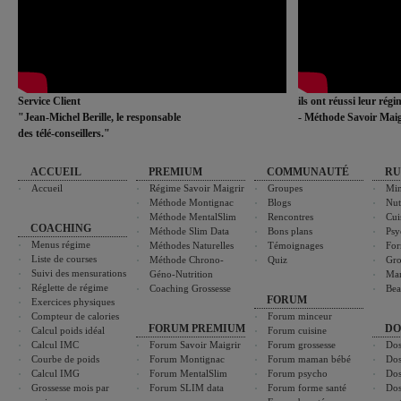
Service Client
ils ont réussi leur rég
"Jean-Michel Berille, le responsable
- Méthode Savoir Maig
des télé-conseillers."
ACCUEIL
PREMIUM
COMMUNAUTÉ
RU
Accueil
Régime Savoir Maigrir
Groupes
Min
Méthode Montignac
Blogs
Nut
Méthode MentalSlim
Rencontres
Cui
COACHING
Méthode Slim Data
Bons plans
Psy
Menus régime
Méthodes Naturelles
Témoignages
For
Liste de courses
Méthode Chrono-
Quiz
Gro
Suivi des mensurations
Géno-Nutrition
Ma
Réglette de régime
Coaching Grossesse
Bea
FORUM
Exercices physiques
Compteur de calories
Forum minceur
FORUM PREMIUM
DO
Calcul poids idéal
Forum cuisine
Calcul IMC
Forum Savoir Maigrir
Forum grossesse
Dos
Courbe de poids
Forum Montignac
Forum maman bébé
Dos
Calcul IMG
Forum MentalSlim
Forum psycho
Dos
Grossesse mois par
Forum SLIM data
Forum forme santé
Dos