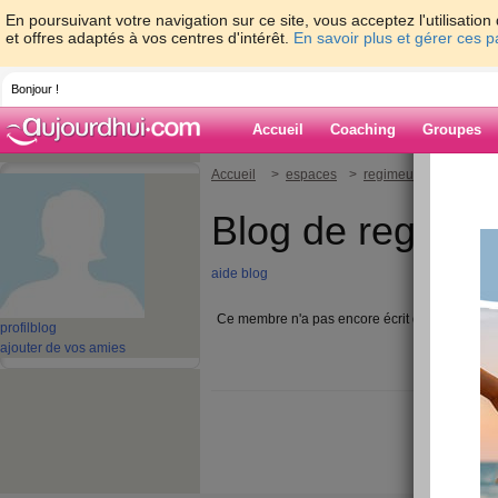
En poursuivant votre navigation sur ce site, vous acceptez l'utilisati
et offres adaptés à vos centres d'intérêt.
En savoir plus et gérer ces 
Bonjour !
Accueil
Coaching
Groupes
Accueil
>
espaces
>
regimeuse84
Blog de regime
aide blog
Ce membre n'a pas encore écrit d'article blog.
profil
blog
ajouter de vos amies