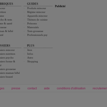
BRIQUES
GUIDES
Publicité
ceur
Produits minceur
rition
Régime minceur
sine
Appareils minceur
cho & tests
Thèmes de cuisine
me & santé
Prénoms
ssesse
Maternités
man & bébé
Tests grossesse
uté
Professionnels psy
SSIERS
PLUS
siers minceur
Jeux
siers nutrition
Infos
siers psycho
Astro
siers forme &
Shopping
té
siers grossesse
siers maman bébé
siers beauté
ges
presse
contact
aide
conditions d'utilisation
recrutemen
Forum grossesse et bébé
Forum psychologie
envie de bébé et de devenir maman
développement personnel et spiritua
accouchement et naissance de bébé
couple et sexualité