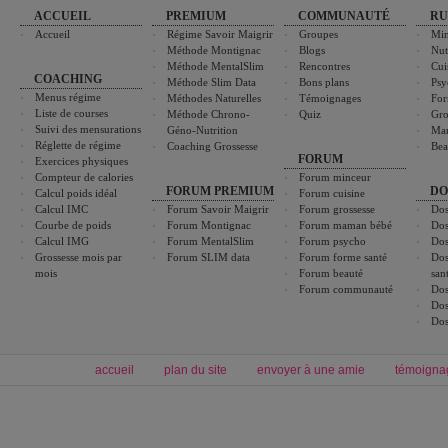
ACCUEIL
PREMIUM
COMMUNAUTÉ
RU
Accueil
Régime Savoir Maigrir
Groupes
Min
Méthode Montignac
Blogs
Nut
Méthode MentalSlim
Rencontres
Cui
COACHING
Méthode Slim Data
Bons plans
Psy
Menus régime
Méthodes Naturelles
Témoignages
For
Liste de courses
Méthode Chrono-
Quiz
Gro
Suivi des mensurations
Géno-Nutrition
Ma
Réglette de régime
Coaching Grossesse
Bea
FORUM
Exercices physiques
Compteur de calories
Forum minceur
FORUM PREMIUM
DO
Calcul poids idéal
Forum cuisine
Calcul IMC
Forum Savoir Maigrir
Forum grossesse
Dos
Courbe de poids
Forum Montignac
Forum maman bébé
Dos
Calcul IMG
Forum MentalSlim
Forum psycho
Dos
Grossesse mois par
Forum SLIM data
Forum forme santé
Dos
mois
Forum beauté
san
Forum communauté
Dos
Dos
Dos
accueil
plan du site
envoyer à une amie
témoigna
Forum minceur
Forum cuisine
Commencer un régime
boissons, vins et cocktails
Alimentation équilibrée et nutrition
astuces et bons plans