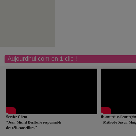
Aujourdhui.com en 1 clic !
Service Client
ils ont réussi leur rég
"Jean-Michel Berille, le responsable
- Méthode Savoir Maig
des télé-conseillers."