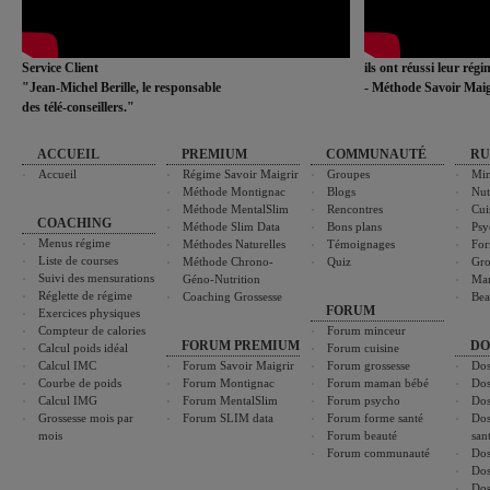
Service Client
ils ont réussi leur rég
"Jean-Michel Berille, le responsable
- Méthode Savoir Maig
des télé-conseillers."
ACCUEIL
PREMIUM
COMMUNAUTÉ
RU
Accueil
Régime Savoir Maigrir
Groupes
Min
Méthode Montignac
Blogs
Nut
Méthode MentalSlim
Rencontres
Cui
COACHING
Méthode Slim Data
Bons plans
Psy
Menus régime
Méthodes Naturelles
Témoignages
For
Liste de courses
Méthode Chrono-
Quiz
Gro
Suivi des mensurations
Géno-Nutrition
Ma
Réglette de régime
Coaching Grossesse
Bea
FORUM
Exercices physiques
Compteur de calories
Forum minceur
FORUM PREMIUM
DO
Calcul poids idéal
Forum cuisine
Calcul IMC
Forum Savoir Maigrir
Forum grossesse
Dos
Courbe de poids
Forum Montignac
Forum maman bébé
Dos
Calcul IMG
Forum MentalSlim
Forum psycho
Dos
Grossesse mois par
Forum SLIM data
Forum forme santé
Dos
mois
Forum beauté
san
Forum communauté
Dos
Dos
Dos