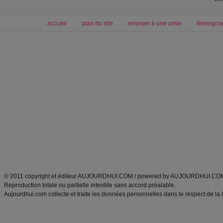
accueil
plan du site
envoyer à une amie
témoigna
Forum minceur
Forum cuisine
Commencer un régime
boissons, vins et cocktails
Alimentation équilibrée et nutrition
astuces et bons plans
Minceur
Recette cuisine
exercices physiques
recette facile
produits minceur
Recette poulet
Tags
:
ventre plat
|
maigrir des fesses
|
abdominaux
|
régime américain
|
régime mayo
|
Découvrez aussi
:
exercices abdominaux
|
recette wok
|
ANXA Partenaires
:
Recette
de cuisine |
Recette cuisine
|
© 2011 copyright et éditeur AUJOURDHUI.COM / powered by AUJOURDHUI.CO
Reproduction totale ou partielle interdite sans accord préalable.
Aujourdhui.com collecte et traite les données personnelles dans le respect de la 