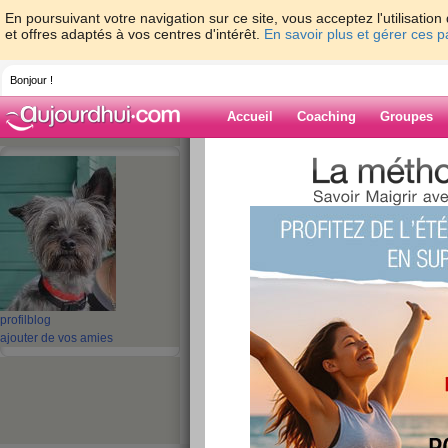
En poursuivant votre navigation sur ce site, vous acceptez l'utilisati
et offres adaptés à vos centres d'intérêt.
En savoir plus et gérer ces 
Bonjour !
Accueil
Coaching
Groupes
Accueil
>
espaces
>
regime91
> reviens 
Blog de regime
aide blog
reviens en force
publié le 29/09/2011 à 16:15
profil
blog
ajouter de vos amies