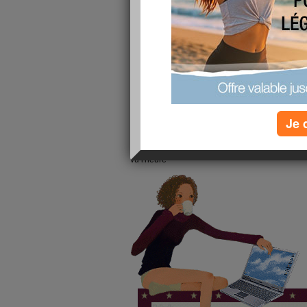
Je 
a toutes mes amies, je reviens en force , j'ai tr
perdre du poids en me soutenant , ha la ménaup
vu l'heure