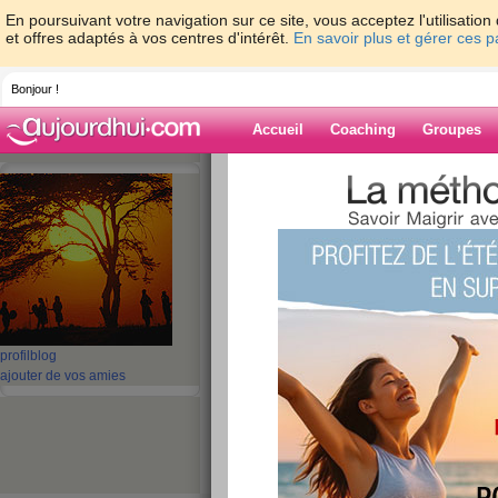
En poursuivant votre navigation sur ce site, vous acceptez l'utilisati
et offres adaptés à vos centres d'intérêt.
En savoir plus et gérer ces 
Bonjour !
Accueil
Coaching
Groupes
Accueil
>
espaces
>
rastamumy
Blog de rastam
aide blog
1 - 4 de 4
«
‹ Préc.
1
Suiv. ›
»
profil
blog
ajouter de vos amies
salut
publié le 04/05/2008 à 21:32