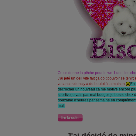
On se donne la pêche pour le we. Lundi les ch
J'ai jeté un oeil vite fait ça doit pouvoir se tenir
vacances donc y a du boulot à la maison.
En 
décrocher un nouveau ça me motive encore plus
sportive je vais pas mal bouger, je bosse chez d
douzaine d'heures par semaine en complément d
mal.
lire la suite
J'ai décidé de minc