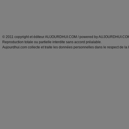
Tags
:
ventre plat
|
maigrir des fesses
|
abdominaux
|
régime américain
|
régime mayo
|
Découvrez aussi
:
exercices abdominaux
|
recette wok
|
ANXA Partenaires
:
Recette
de cuisine |
Recette cuisine
|
© 2011 copyright et éditeur AUJOURDHUI.COM / powered by AUJOURDHUI.CO
Reproduction totale ou partielle interdite sans accord préalable.
Aujourdhui.com collecte et traite les données personnelles dans le respect de la 