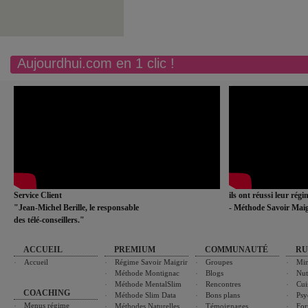
Aujourdhui.com en 1 clic !
Service Client
ils ont réussi leur rég
"Jean-Michel Berille, le responsable
- Méthode Savoir Maig
des télé-conseillers."
ACCUEIL
PREMIUM
COMMUNAUTÉ
RU
Accueil
Régime Savoir Maigrir
Groupes
Min
Méthode Montignac
Blogs
Nut
Méthode MentalSlim
Rencontres
Cui
COACHING
Méthode Slim Data
Bons plans
Psy
Menus régime
Méthodes Naturelles
Témoignages
For