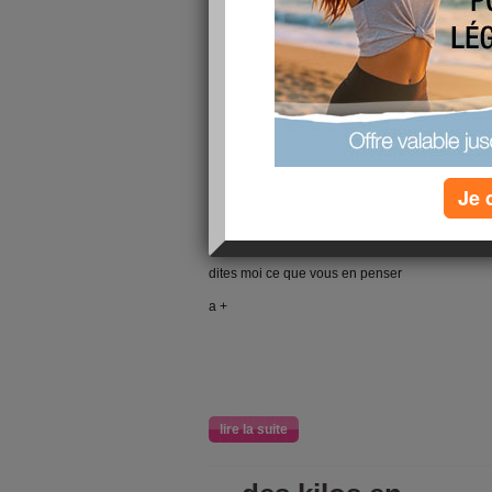
je ne suis pas souvent sur le blog mais le bou
Je 
En plus comme je ne suis pas encore le progr
l'impression que j'ai pas trop ma place sur le sit
dites moi ce que vous en penser
a +
lire la suite