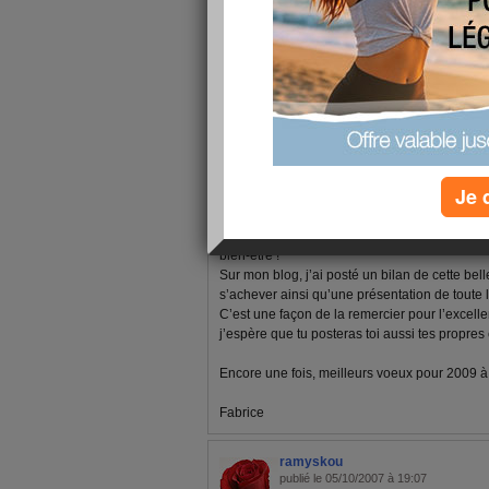
1 - 3 de 3
«
‹ Préc.
1
Suiv. ›
»
fabrice-boutain
publié le 06/01/2009 à 02:51
Je 
Bonjour ramyskou,
Je te souhaite une excellente année 2009, pl
bien-être !
Sur mon blog, j’ai posté un bilan de cette bel
s’achever ainsi qu’une présentation de toute 
C’est une façon de la remercier pour l’excelle
j’espère que tu posteras toi aussi tes propre
Encore une fois, meilleurs voeux pour 2009 à to
Fabrice
ramyskou
publié le 05/10/2007 à 19:07