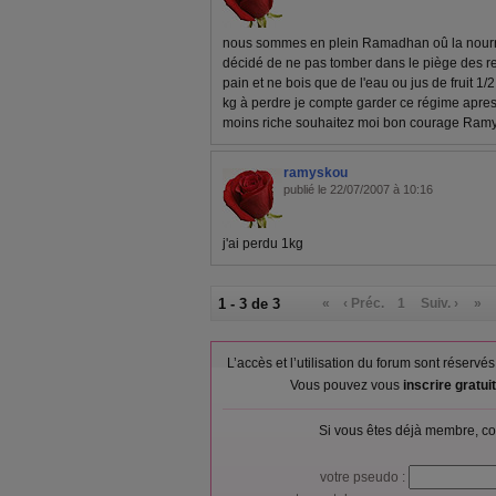
nous sommes en plein Ramadhan oû la nourritu
décidé de ne pas tomber dans le piège des r
pain et ne bois que de l'eau ou jus de fruit 1/2
kg à perdre je compte garder ce régime apre
moins riche souhaitez moi bon courage Ram
ramyskou
publié le 22/07/2007 à 10:16
j'ai perdu 1kg
1 - 3 de 3
«
‹ Préc.
1
Suiv. ›
»
L’accès et l’utilisation du forum sont réser
Vous pouvez vous
inscrire gratu
Si vous êtes déjà membre, co
votre pseudo :