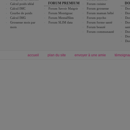
FORUM PREMIUM
DO
Calcul poids idéal
Forum cuisine
Calcul IMC
Forum Savoir Maigrir
Forum grossesse
Dos
Courbe de poids
Forum Montignac
Forum maman bébé
Dos
Calcul IMG
Forum MentalSlim
Forum psycho
Dos
Grossesse mois par
Forum SLIM data
Forum forme santé
Dos
mois
Forum beauté
san
Forum communauté
Dos
Dos
Dos
accueil
plan du site
envoyer à une amie
témoigna
Forum minceur
Forum cuisine
Commencer un régime
boissons, vins et cocktails
Alimentation équilibrée et nutrition
astuces et bons plans
Minceur
Recette cuisine
exercices physiques
recette facile
produits minceur
Recette poulet
Tags
:
ventre plat
|
maigrir des fesses
|
abdominaux
|
régime américain
|
régime mayo
|
Découvrez aussi
:
exercices abdominaux
|
recette wok
|