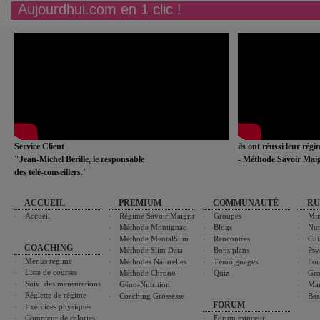
Aujourdhui.com en 1 clic !
Service Client
ils ont réussi leur rég
"Jean-Michel Berille, le responsable
- Méthode Savoir Maig
des télé-conseillers."
ACCUEIL
PREMIUM
COMMUNAUTÉ
RU
Accueil
Régime Savoir Maigrir
Groupes
Min
Méthode Montignac
Blogs
Nut
Méthode MentalSlim
Rencontres
Cui
COACHING
Méthode Slim Data
Bons plans
Psy
Menus régime
Méthodes Naturelles
Témoignages
For
Liste de courses
Méthode Chrono-
Quiz
Gro
Suivi des mensurations
Géno-Nutrition
Ma
Réglette de régime
Coaching Grossesse
Bea
FORUM
Exercices physiques
Compteur de calories
Forum minceur