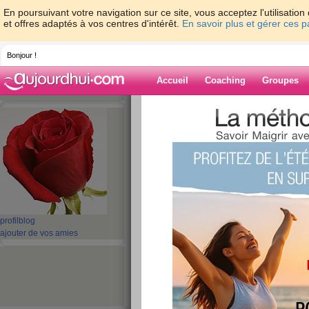
En poursuivant votre navigation sur ce site, vous acceptez l'utilisati
et offres adaptés à vos centres d'intérêt.
En savoir plus et gérer ces 
Bonjour !
Accueil
Coaching
Groupes
Accueil
>
espaces
>
ramyskou
> J'ai déci
Blog de ramysk
aide blog
J'ai décidé de minc
publié le 28/06/2007 à 10:46
profil
blog
ajouter de vos amies
J'ai décidé de mincir pour...mon problème d'art
plus mon poids