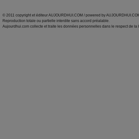
ANXA Partenaires
:
Recette
de cuisine |
Recette cuisine
|
© 2011 copyright et éditeur AUJOURDHUI.COM / powered by AUJOURDHUI.CO
Reproduction totale ou partielle interdite sans accord préalable.
Aujourdhui.com collecte et traite les données personnelles dans le respect de la 