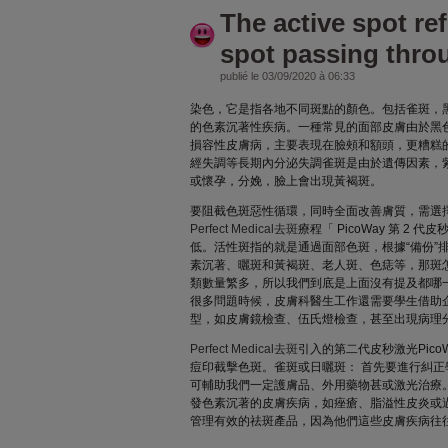
The active spot ref
spot passing thro
publié le 03/09/2020 à 06:33
染色，它是指各地不同斑點的顏色。包括雀斑，
的色素沉著性疾病。一種常見的面部皮膚由於黑
損容性皮膚病，主要表現在臉頰和額頭，更糟糕
經失調等長期內分泌失調雀斑是由於遺傳因素，
或懷孕，分娩，臉上會出現黃褐斑。
要阻截色斑惡性循環，同時全面改善膚質，需選
Perfect Medical去斑
療程「 PicoWay 第 2
低。活性斑指的就是通過面部色斑，根據“備份”
素沉著、曬斑和黃褐斑、老人斑、色痣等，那斑
類數量繁多，所以我們到底是上面沒有提及都哪
很多問題時候，皮膚科醫生工作還需要學生借助
型，如皮膚鏡檢查、伍氏燈檢查，甚至出現病理
Perfect Medical去斑
引入的第二代皮秒激光Pico
痘印截擊色斑。雀斑或日曬斑： 首先要進行糾
可輔助我們一定護膚品、外用藥物甚或激光治療
發色素沉著的皮膚疾病，如痤瘡、脂溢性皮炎或
管理有效的祛斑產品，因為他們這些皮膚疾病往