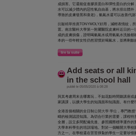
成損害。它還能促進膠原蛋白和彈性蛋白的分解
水可以減少體內的惡性氧自由基，將水排出體外
導致的皮膚發黑和衰老)，氫氣水還可以改善代
抗皺精華推薦
TONYMOLY好用，減輕表情紋
置。南京醫科大學第一附屬醫院皮膚科近日的一
成的皮膚損傷，證明喝氫氣水或用氫氣水洗臉都
本的一些年輕女性仍然習慣於喝氫水，並將剩餘
lire la suite
Add seats or all ki
in the school hall
publié le 05/05/2020 à 08:28
與其考慮周末去哪裏玩，不如花點時間聽講座或
家講課，以擴大學生的知識面和知識面。有什麼
全港首個相關的全日制
公開大學 學位
，專門教授
疇的檢測認證知識。為切合行業的需要，課程特
全層，設立多間配備先進、參照國際標準運作的
大學本科學生的培訓場地。對於一個離開大學校
方之一。在學校還在苦苦掙紮的學生一定要珍惜