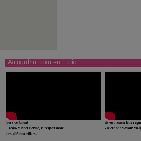
Aujourdhui.com en 1 clic !
Service Client
ils ont réussi leur rég
"Jean-Michel Berille, le responsable
- Méthode Savoir Maig
des télé-conseillers."