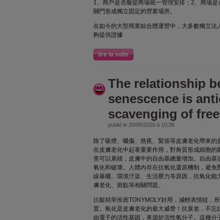
1、商戶是否服從商場統一管理安排；2、商場是
關門形成獨立固定的營業場所。
在如今的大型商業綜合體運營中，大多數獨立法
夠提供證據
lire la suite
The relationship 
senescence is ant
scavenging of free
publié le 20/05/2020 à 10:38
除了吸煙、曬傷、熬夜、緊張等皮膚老化帶來的負
在皮膚老化中起著重要作用，對角質形成細胞的影
害可以累積，皮膚中的自由基總量增加。自由基
氧化和破壞。人體內存在抗氧化還原機制，避免
線暴曬、環境汙染、生活壓力等原因，抗氧化能
膚老化、斑點等相關問題。
抗皺精華推薦
TONYMOLY好用，減輕表情紋
置。氧化是皮膚老化的最大威脅！抗衰老，不忘
由電子的活性基因，來源於活性氧分子。這種分