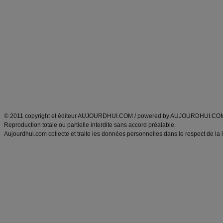
Alimentation équilibrée et nutrition
astuces et bons plans
Minceur
Recette cuisine
exercices physiques
recette facile
produits minceur
Recette poulet
Tags
:
ventre plat
|
maigrir des fesses
|
abdominaux
|
régime américain
|
régime mayo
|
Découvrez aussi
:
exercices abdominaux
|
recette wok
|
ANXA Partenaires
:
Recette
de cuisine |
Recette cuisine
|
© 2011 copyright et éditeur AUJOURDHUI.COM / powered by AUJOURDHUI.CO
Reproduction totale ou partielle interdite sans accord préalable.
Aujourdhui.com collecte et traite les données personnelles dans le respect de la 