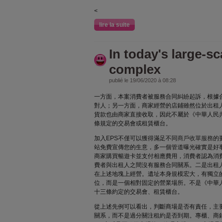
<
lire la suite
In today's large-s
complex
publié le 19/06/2020 à 08:28
一方面，本案消費者被服務合同糾紛起訴，根據
對人；另一方面，商家經營的店鋪雖然位於出租
貨款也由商家直接收取，因此不屬於《中華人民
條規定的交易會或租賃櫃台。
加入EPS不僅可以獲得滿足不同
商戶收單服務
的
站免費宣傳您的生意，多一個管道曝光確實是好
商家購買暢遊卡並支付相應費用，消費者認為消
費者與出租人之間沒有服務合同關系。二是出租
在上述地塊上經營。遺址本身規模宏大，有獨立
位，而是一個相對固定的營業場所。不是《中華
十三條約定的交易會、租賃櫃台。
從上述先例可以看出，判斷商場是否有責任，主
關系，而不是過分關注租約是否到期。專櫃、商