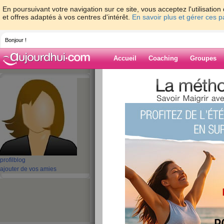
En poursuivant votre navigation sur ce site, vous acceptez l'utilisati
et offres adaptés à vos centres d'intérêt.
En savoir plus et gérer ces 
Bonjour !
Accueil
Coaching
Groupes
Accueil
>
espaces
>
publicatiom
Blog de publica
aide blog
1 - 10 de 15
«
‹ Préc.
1
2
Suiv. ›
profil
blog
ajouter de vos amies
For localized raw ma
easier to pass the
guidelines require