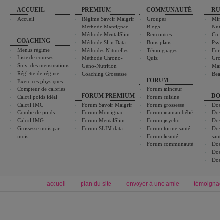
ACCUEIL
PREMIUM
COMMUNAUTÉ
RU
Accueil
Régime Savoir Maigrir
Groupes
Min
Méthode Montignac
Blogs
Nut
Méthode MentalSlim
Rencontres
Cui
COACHING
Méthode Slim Data
Bons plans
Psy
Menus régime
Méthodes Naturelles
Témoignages
For
Liste de courses
Méthode Chrono-
Quiz
Gro
Suivi des mensurations
Géno-Nutrition
Ma
Réglette de régime
Coaching Grossesse
Bea
FORUM
Exercices physiques
Compteur de calories
Forum minceur
FORUM PREMIUM
DO
Calcul poids idéal
Forum cuisine
Calcul IMC
Forum Savoir Maigrir
Forum grossesse
Dos
Courbe de poids
Forum Montignac
Forum maman bébé
Dos
Calcul IMG
Forum MentalSlim
Forum psycho
Dos
Grossesse mois par
Forum SLIM data
Forum forme santé
Dos
mois
Forum beauté
san
Forum communauté
Dos
Dos
Dos
accueil
plan du site
envoyer à une amie
témoigna
Forum minceur
Forum cuisine
Commencer un régime
boissons, vins et cocktails