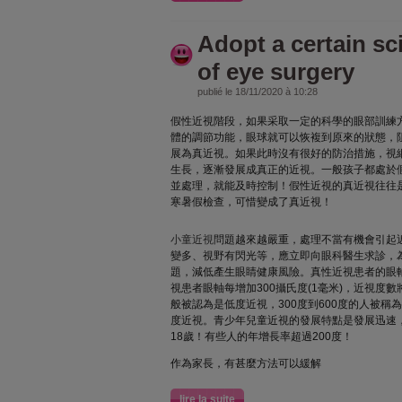
Adopt a certain sc
of eye surgery
publié le 18/11/2020 à 10:28
假性近視階段，如果采取一定的科學的眼部訓練
體的調節功能，眼球就可以恢複到原來的狀態，
展為真近視。如果此時沒有很好的防治措施，視
生長，逐漸發展成真正的近視。一般孩子都處於
並處理，就能及時控制！假性近視的真近視往往是
寒暑假檢查，可惜變成了真近視！
小童近視
問題越來越嚴重，處理不當有機會引起
變多、視野有閃光等，應立即向眼科醫生求診，
題，減低產生眼睛健康風險。真性近視患者的眼
視患者眼軸每增加300攝氏度(1毫米)，近視度數
般被認為是低度近視，300度到600度的人被稱
度近視。青少年兒童近視的發展特點是發展迅速，
18歲！有些人的年增長率超過200度！
作為家長，有甚麼方法可以緩解
lire la suite