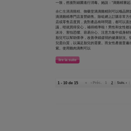
一致，然後對細菌進行消毒。她說：“滴雞精嘗起
余仁生滴滴雞精
、御藥堂滴滴雞精則可以喺品牌
滴滴雞精專門店直營銷售。除咗網上訂購非常方
店或零售店度買，貪對產品有咩問題，都可以直
議，咁就買得安心，補得精準啦！男性和女性都
冰冷、害怕恐懼、容易分心、注意力集中或身材
胎兒可以幫助懷孕，改善孕婦虛弱的健康狀況。
兒蛋白質，以滿足胎兒的需要。而女性產後普遍
紫。使用雞肉滴劑可以
lire la suite
1 - 10 de 15
«
‹ Préc.
1
2
Suiv. ›