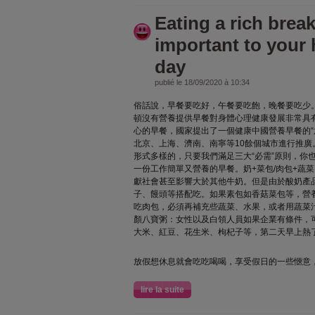
Eating a rich break
important to your 
day
publié le 18/09/2020 à 10:34
俗話說，早餐要吃好，午餐要吃飽，晚餐要吃少
頓沒有營養提供早餐對身體心理健康發展非常具
心的早餐，國家提出了一個健康中國營養早餐的“
北京、上海、濟南、南寧等10餘個城市進行推
形式多樣的，只要我們滿足三大“必需”原則，你
一份工作簡單又營養的早餐。奶+菜包/肉包+蔬
獻社會甚至影響大於其他牛奶。但是由於酸奶產
子、饅頭等搭配吃。如果素包如香菇菜包等，營
吃肉包，必須再補充些蔬菜、水果，或者用蔬菜
顏八寶粥：女性以及白領人員如果企業有條件，
大米、紅豆、花生米、枸杞子等，第二天早上熱
放假想休息就會吃吃喝喝，享受假日的一些愜意
lire la suite