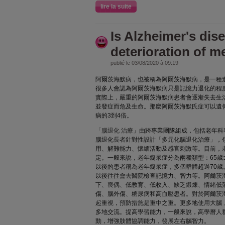
lire la suite
Is Alzheimer's dise
deterioration of 
publié le 03/08/2020 à 09:19
阿爾茨海默病，也被稱為阿爾茨海默病，是一種
很多人會認為阿爾茨海默病只是記憶力退化的程
實際上，嚴重的阿爾茨海默病患者會逐漸失去生
並發症而危及生命。那麼阿爾茨海默氏症可以遺
病的3到4倍。
「
腦退化 治療
」由跨專業團隊組成，包括老年科
腦退化長者針對性設計「多元化腦退化治療」，
用、解難能力、懷緬活動及感官刺激等。目前，
定。一般來說，老年癡呆症分為兩種類型：65歲
以後的患者稱為老年癡呆症，多個群體超過70歲
以後往往會去醫院檢查記憶力、智力等。阿爾茨
下、喪偶、低教育、低收入、缺乏鍛煉、情緒低
傷、腦外傷、糖尿病和高血壓患者。對於阿爾茨
起重視，預防措施是重中之重。更多地使用大腦
多地交流。提高學習能力，一般來說，高學曆人
動，增強肢體協調能力，發展左右腦智力。