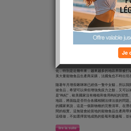
laws and regulati
publié le 21/12/2020 à 08:48
寵物食品制造商不願花更多的時間向公眾解釋一
益，所以大多數時候，他們傾向於使用已經證明
僅可以幫助他們節省大量的研發成本，還可以幫
我們一直試圖告訴歐洲人和美國人豬腸是多麼美
受。
相信這些
寵物中醫
藥配方的保健品應該都不難吃
Je 
寵物產業是許多國家農業部門的一個小分支。由
料可能會對當地生態系統或畜牧業產生不利影響
保證所有原材料的安全和合法性。隨著全球寵物
化，特別是近幾年來，越來越多的地區界限被打
美大量寵物食品生產商采購，法國兔也不時出現
隨著年月增長啾咪咪已經係一隻中女貓，所以我
健食品
，希望可以俾佢增強免疫力之餘，又可以
是“枸杞”，歐美國家沒有種植和食用枸杞的習慣
地區，將面臨是否符合各國相關法律法規的問題
的國家來說，這是一個新物種的完整清單。在潛
間的核實。這無疑會給當地的寵物食品生產商帶
這樣做，不如選擇當地成熟的藍莓和蔓越莓，並
lire la suite