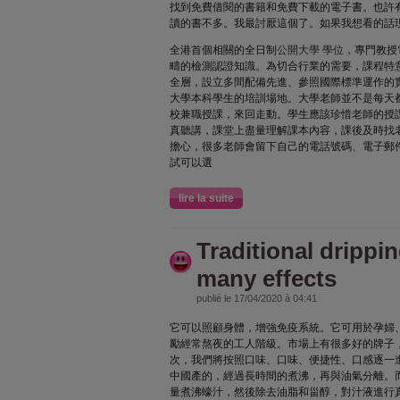
找到免費借閱的書籍和免費下載的電子書。也許
讀的書不多。我最討厭這個了。如果我想看的話
全港首個相關的全日制
公開大學 學位
，專門教授
疇的檢測認證知識。為切合行業的需要，課程特
全層，設立多間配備先進、參照國際標準運作的
大學本科學生的培訓場地。大學老師並不是每天
校兼職授課，來回走動。學生應該珍惜老師的授
真聽講，課堂上盡量理解課本內容，課後及時找
擔心，很多老師會留下自己的電話號碼、電子郵
試可以選
lire la suite
Traditional drippi
many effects
publié le 17/04/2020 à 04:41
它可以照顧身體，增強免疫系統。它可用於孕婦
勵經常熬夜的工人階級。市場上有很多好的牌子
次，我們將按照口味、口味、便捷性、口感逐一
中國產的，經過長時間的煮沸，再與油氣分離。
量煮沸蠔汁，然後除去油脂和甾醇，對汁液進行