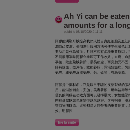
Ah Yi can be eaten
amounts for a lon
publié le 06/10/2020 à 11:11
阿膠能明顯可以提高我們人體自身紅細胞及血紅
潤自己皮膚。長期進行服用方法可使學生臉色紅
要功用是作為補血，月經不調有多種重要原因，
不能服用單味阿膠企業即可工作收效，血瘀、血
孕後，陰血聚以養胎，最易虧虛，而見胎元不固
膠補陰血，益沖任，故能養胎，調治妊娠病。阿
氨酸、組氨酸及胱氨酸、鈣、硫等，有助安胎。
阿膠
是中藥材名，它是取自于驢的皮熬製成的膠
用，能滋陰補血，安胎，美容養顏，延年益壽等
優良的阿膠在功效方面可以發揮最大，女性能堅
態和身體狀態也會變得越來越好。含有明膠，膠
類似物明膠原。這些都是人體營養的重要物質，
效。明膠性
lire la suite