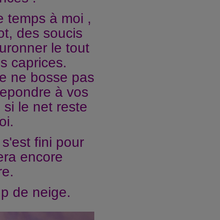
e temps à moi ,
t, des soucis
uronner le tout
es caprices.
je ne bosse pas
repondre à vos
i le net reste
oi.
'est fini pour
era encore
re.
up de neige.