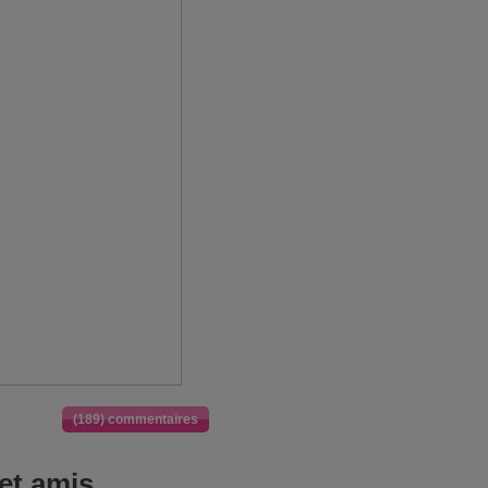
(189) commentaires
et amis.