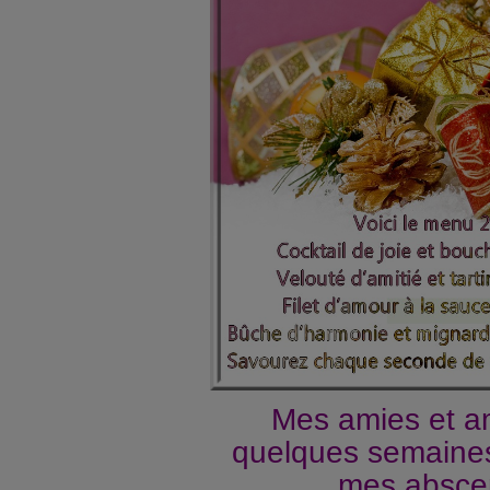
Mes amies et a
quelques semaines ,
mes absce