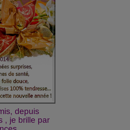
mis, depuis
 je brille par
nces .