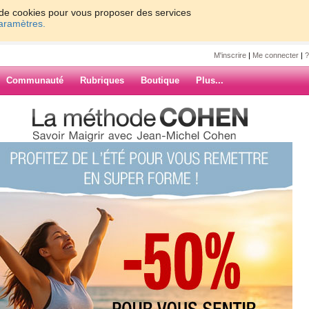
on de cookies pour vous proposer des services
paramètres.
M'inscrire
|
Me connecter
|
?
Communauté
Rubriques
Boutique
Plus...
une14
7
8
9
10
Suiv. ›
»
u 2013.
ARCHIVES