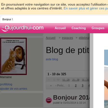
En poursuivant votre navigation sur ce site, vous acceptez l'utilisati
et offres adaptés à vos centres d'intérêt.
En savoir plus et gérer ces 
Bonjour !
Accueil
Coaching
Groupes
Accueil
>
espaces
>
ptitebrune14
Blog de ptitebr
aide blog
1 - 10 de 325
Marraine
«
1 - 10
11 - 20
21 - 30
31 - 33
»
profil
blog
«
‹ Préc.
1
2
3
4
5
6
ajouter de vos amies
Bonjour 2014 adie
publié le 01/01/2014 à 10:14