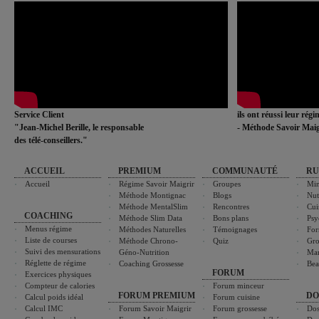
Service Client
ils ont réussi leur rég
"Jean-Michel Berille, le responsable
- Méthode Savoir Maig
des télé-conseillers."
ACCUEIL
PREMIUM
COMMUNAUTÉ
RU
Accueil
Régime Savoir Maigrir
Groupes
Min
Méthode Montignac
Blogs
Nut
Méthode MentalSlim
Rencontres
Cui
COACHING
Méthode Slim Data
Bons plans
Psy
Menus régime
Méthodes Naturelles
Témoignages
For
Liste de courses
Méthode Chrono-
Quiz
Gro
Suivi des mensurations
Géno-Nutrition
Ma
Réglette de régime
Coaching Grossesse
Bea
FORUM
Exercices physiques
Compteur de calories
Forum minceur
FORUM PREMIUM
DO
Calcul poids idéal
Forum cuisine
Calcul IMC
Forum Savoir Maigrir
Forum grossesse
Dos