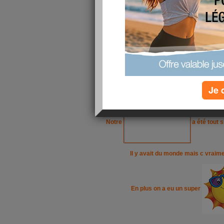
mes loulous comment ça va
Je 
Vous avez passé un bon dimanche ?
Notre
a été tout
Il y avait du monde mais c vraime
En plus on a eu un super