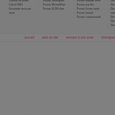
Courbe de poids
Forum Montignac
Forum maman bébé
Dos
Calcul IMG
Forum MentalSlim
Forum psycho
Dos
Grossesse mois par
Forum SLIM data
Forum forme santé
Dos
mois
Forum beauté
san
Forum communauté
Dos
Dos
Dos
accueil
plan du site
envoyer à une amie
témoigna
Forum minceur
Forum cuisine
Commencer un régime
boissons, vins et cocktails
Alimentation équilibrée et nutrition
astuces et bons plans
Minceur
Recette cuisine
exercices physiques
recette facile
produits minceur
Recette poulet
Tags
:
ventre plat
|
maigrir des fesses
|
abdominaux
|
régime américain
|
régime mayo
|
Découvrez aussi
:
exercices abdominaux
|
recette wok
|
ANXA Partenaires
:
Recette
de cuisine |
Recette cuisine
|