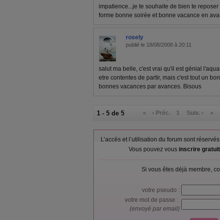
impatience...je te souhaite de bien te reposer
forme bonne soirée et bonne vacance en avanc
rosely
publié le 18/08/2008 à 20:11
salut ma belle, c'est vrai qu'il est génial l'aqu
etre contentes de partir, mais c'est tout un bo
bonnes vacances par avances. Bisous
1 - 5 de 5
«
‹ Préc.
1
Suiv. ›
»
L’accès et l’utilisation du forum sont réser
Vous pouvez vous
inscrire gratu
Si vous êtes déjà membre, co
votre pseudo :
votre mot de passe :
(envoyé par email)