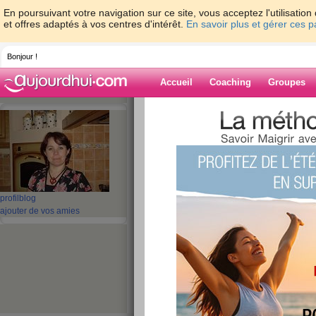
En poursuivant votre navigation sur ce site, vous acceptez l'utilisati
et offres adaptés à vos centres d'intérêt.
En savoir plus et gérer ces 
Bonjour !
Accueil
Coaching
Groupes
Accueil
>
espaces
>
ptitcoeur79
> Un p'ti
Blog de ptitcoe
aide blog
Un p'tit coucou
profil
blog
ajouter de vos amies
publié le 18/08/2008 à 11:22