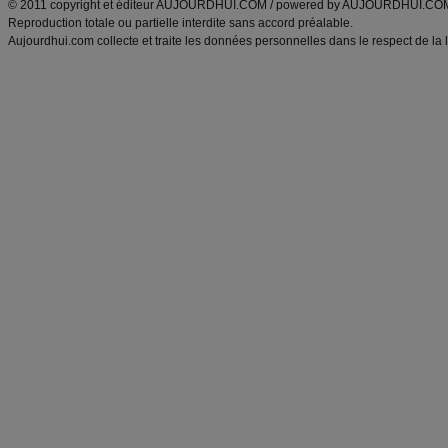
© 2011 copyright et éditeur AUJOURDHUI.COM / powered by AUJOURDHUI.CO
Reproduction totale ou partielle interdite sans accord préalable.
Aujourdhui.com collecte et traite les données personnelles dans le respect de la 