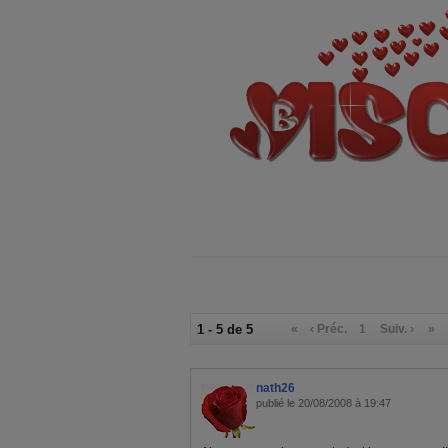
1 - 5 de 5
«
‹ Préc.
1
Suiv. ›
»
nath26
publié le 20/08/2008 à 19:47