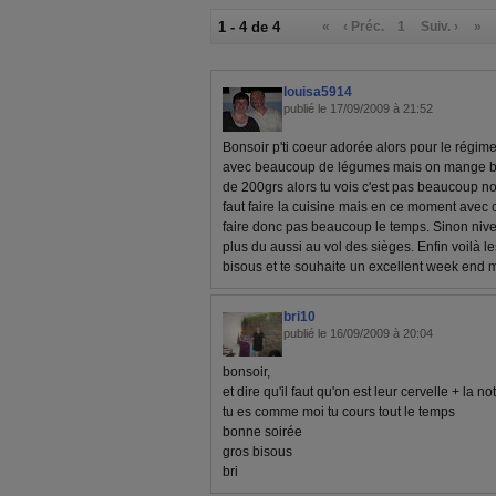
1 - 4 de 4
«
‹ Préc.
1
Suiv. ›
»
louisa5914
publié le 17/09/2009 à 21:52
Bonsoir p'ti coeur adorée alors pour le régim
avec beaucoup de légumes mais on mange bie
de 200grs alors tu vois c'est pas beaucoup no
faut faire la cuisine mais en ce moment avec c
faire donc pas beaucoup le temps. Sinon nive
plus du aussi au vol des sièges. Enfin voilà le
bisous et te souhaite un excellent week end m
bri10
publié le 16/09/2009 à 20:04
bonsoir,
et dire qu'il faut qu'on est leur cervelle + la n
tu es comme moi tu cours tout le temps
bonne soirée
gros bisous
bri