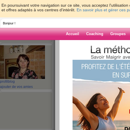
En poursuivant votre navigation sur ce site, vous acceptez l'utilisati
et offres adaptés à vos centres d'intérêt.
En savoir plus et gérer ces 
Bonjour !
Accueil
Coaching
Groupes
Accueil
>
espaces
>
ptitcoeur79
> Je cour
Blog de ptitcoe
aide blog
Je cours, comme d
profil
blog
ajouter de vos amies
publié le 14/09/2009 à 08:49