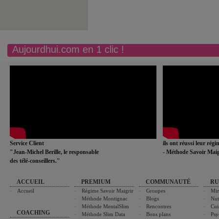
Aujourdhui.com en 1 clic !
Service Client
ils ont réussi leur rég
"Jean-Michel Berille, le responsable
- Méthode Savoir Maig
des télé-conseillers."
ACCUEIL
PREMIUM
COMMUNAUTÉ
RU
Accueil
Régime Savoir Maigrir
Groupes
Min
Méthode Montignac
Blogs
Nut
Méthode MentalSlim
Rencontres
Cui
COACHING
Méthode Slim Data
Bons plans
Psy