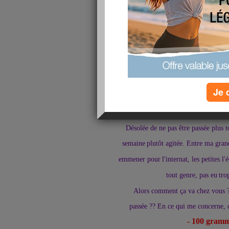
Je 
Désolée de ne pas être passée plus to
semaine
plutôt agitée. Entre ma grand
emmener pour
l'internat, les petites 
tout genre, pas eu
tro
Alors comment ça va chez vous ??
passée ?? En ce qui me concerne, c
- 100 gram