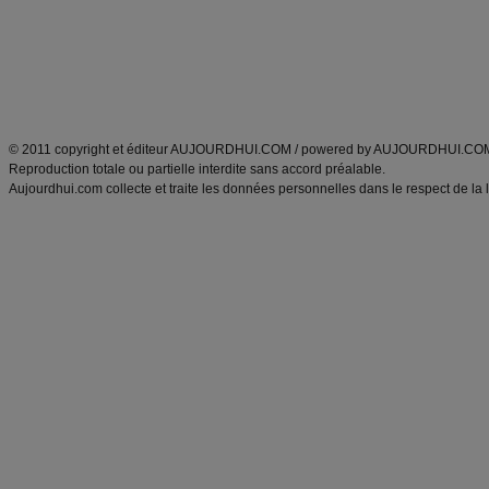
Tags
:
ventre plat
|
maigrir des fesses
|
abdominaux
|
régime américain
|
régime mayo
|
Découvrez aussi
:
exercices abdominaux
|
recette wok
|
ANXA Partenaires
:
Recette
de cuisine |
Recette cuisine
|
© 2011 copyright et éditeur AUJOURDHUI.COM / powered by AUJOURDHUI.CO
Reproduction totale ou partielle interdite sans accord préalable.
Aujourdhui.com collecte et traite les données personnelles dans le respect de la 