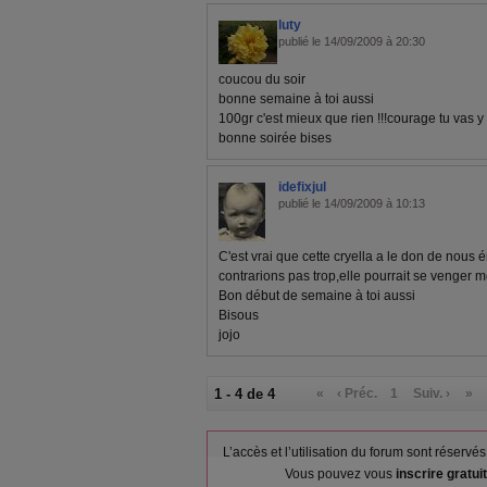
luty
publié le 14/09/2009 à 20:30
coucou du soir
bonne semaine à toi aussi
100gr c'est mieux que rien !!!courage tu vas y 
bonne soirée bises
idefixjul
publié le 14/09/2009 à 10:13
C'est vrai que cette cryella a le don de nous 
contrarions pas trop,elle pourrait se venger mdrrr
Bon début de semaine à toi aussi
Bisous
jojo
1 - 4 de 4
«
‹ Préc.
1
Suiv. ›
»
L’accès et l’utilisation du forum sont réser
Vous pouvez vous
inscrire gratu