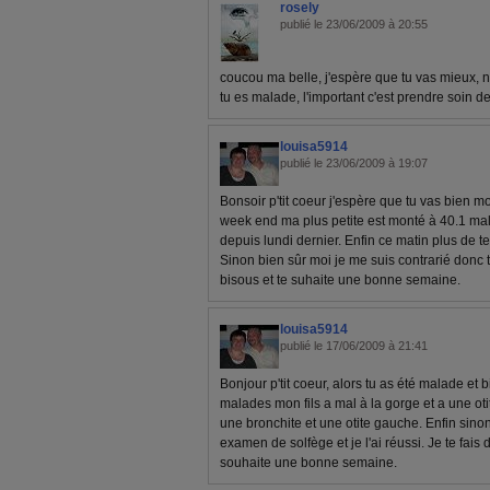
rosely
publié le 23/06/2009 à 20:55
coucou ma belle, j'espère que tu vas mieux,
tu es malade, l'important c'est prendre soin de 
louisa5914
publié le 23/06/2009 à 19:07
Bonsoir p'tit coeur j'espère que tu vas bien mo
week end ma plus petite est monté à 40.1 malgr
depuis lundi dernier. Enfin ce matin plus de te
Sinon bien sûr moi je me suis contrarié donc tr
bisous et te suhaite une bonne semaine.
louisa5914
publié le 17/06/2009 à 21:41
Bonjour p'tit coeur, alors tu as été malade et 
malades mon fils a mal à la gorge et a une otit
une bronchite et une otite gauche. Enfin sinon
examen de solfège et je l'ai réussi. Je te fais
souhaite une bonne semaine.