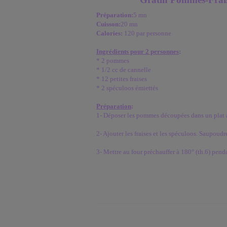
Préparation:
5 mn
Cuisson:
20 mn
Calories:
120 par personne
Ingrédients pour 2 personnes
:
* 2 pommes
* 1/2 cc de cannelle
* 12 petites fraises
* 2 spéculoos émiettés
Préparation
:
1- Déposer les pommes découpées dans un plat a
2- Ajouter les fraises et les spéculoos. Saupoudr
3- Mettre au four préchauffer à 180° (th.6) pend