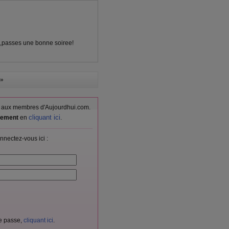
x ,passes une bonne soiree!
»
vés aux membres d'Aujourdhui.com.
cliquant ici
itement
en
.
nnectez-vous ici :
de passe,
cliquant ici
.