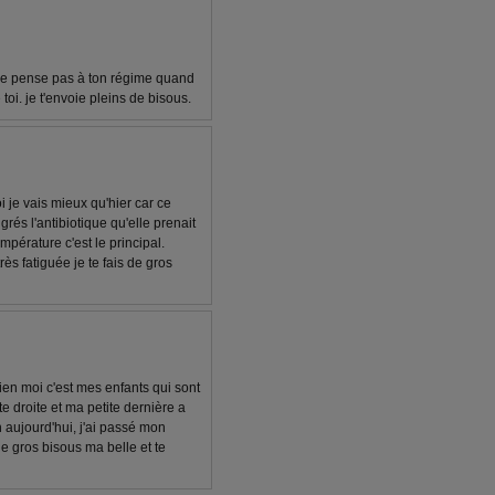
 ne pense pas à ton régime quand
toi. je t'envoie pleins de bisous.
i je vais mieux qu'hier car ce
és l'antibiotique qu'elle prenait
mpérature c'est le principal.
ès fatiguée je te fais de gros
bien moi c'est mes enfants qui sont
e droite et ma petite dernière a
 aujourd'hui, j'ai passé mon
 de gros bisous ma belle et te