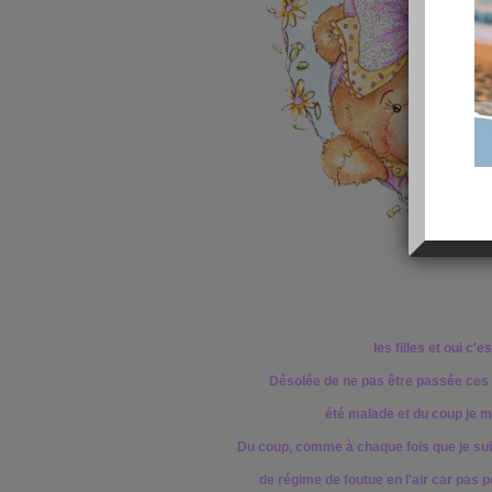
les filles et oui c'es
Désolée de ne pas être passée ces 
été malade et du coup je m
Du coup, comme à chaque fois que je su
de régime de foutue en l'air car pas p