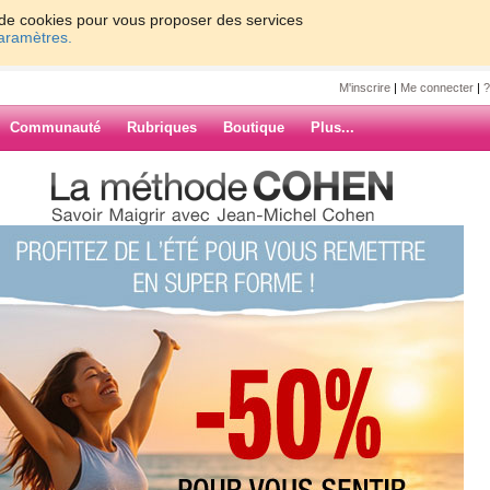
on de cookies pour vous proposer des services
paramètres.
M'inscrire
|
Me connecter
|
?
Communauté
Rubriques
Boutique
Plus...
ougé
ur79
ARCHIVES