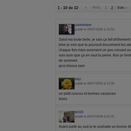
1 - 10 de 12
«
‹ Préc.
1
2
Suiv. ›
sammiam
publié le 09/07/2009 à 23:50
Salut ma toute belle, je sais ça fait drôlemen
bine je vois que tu poursuit doucement tes atel
chaque fois mais surement un peu crevant voir
suis sure que ça en vaut la peine. Bon je t'emb
de sommeil.
gros bisous sam
luty
publié le 08/07/2009 à 13:30
un petit coucou et bonnes vacances
bises
bri10
publié le 05/07/2009 à 02:45
Avant partir au sud je te souhaite un bonne é