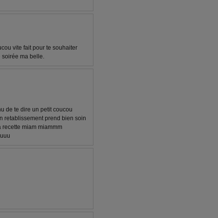
oucou vite fait pour te souhaiter
 soirée ma belle.
 de te dire un petit coucou
on retablissement prend bien soin
 ta recette miam miammm
uuuu