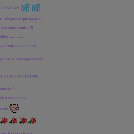
, j'vous jure
 repris parce que ça aussi,
i rien comprendre !!!
 ................
.... et oui, il y a un mais
 pas mis le bon nom de blog
ite au prochain épisode.
ent va ?
dre à vos coms.
anche
es-Spéculoos