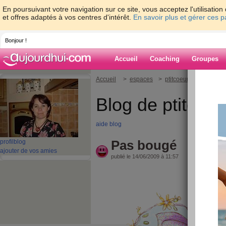
En poursuivant votre navigation sur ce site, vous acceptez l'utilisati
et offres adaptés à vos centres d'intérêt.
En savoir plus et gérer ces 
Bonjour !
Accueil
Coaching
Groupes
Accueil
>
espaces
>
ptitcoeur79
> Pas b
Blog de ptitcoe
aide blog
Pas bougé
profil
blog
ajouter de vos amies
publié le 14/06/2009 à 11:57