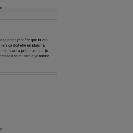
»
t longtemps j'espère que tu vas
iers ça doit être un plaisir à
 stressant à préparer, mais je
rasse il se fait tard et je tombe
té