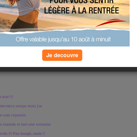
Je decouvre
t moi !!!
derniers temps mais j'ai
e suis reposée.
is malade et ben une semaine
erdu !!! Pas bougé, nada !!