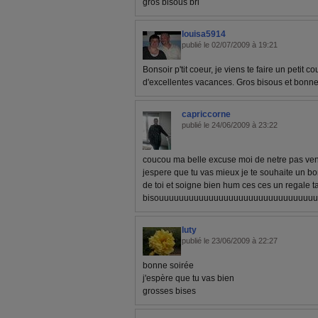
gros bisous bri
louisa5914
publié le 02/07/2009 à 19:21
Bonsoir p'tit coeur, je viens te faire un petit c
d'excellentes vacances. Gros bisous et bonne
capriccorne
publié le 24/06/2009 à 23:22
coucou ma belle excuse moi de netre pas venu
jespere que tu vas mieux je te souhaite un b
de toi et soigne bien hum ces ces un regale
bisouuuuuuuuuuuuuuuuuuuuuuuuuuuuuuu
luty
publié le 23/06/2009 à 22:27
bonne soirée
j'espère que tu vas bien
grosses bises