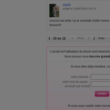
sly33
publié le 15/06/2009 à 20:14
coucou ma belle ! je te souhaite d'aller mieu
bisous!!!!
1 - 10 de 12
«
‹ Préc.
1
2
Suiv. ›
L’accès et l’utilisation du forum sont réser
Vous pouvez vous
inscrire gratu
Si vous êtes déjà membre, co
votre pseudo :
votre mot de passe :
(envoyé par email)
Si vous avez oublié votre mot 