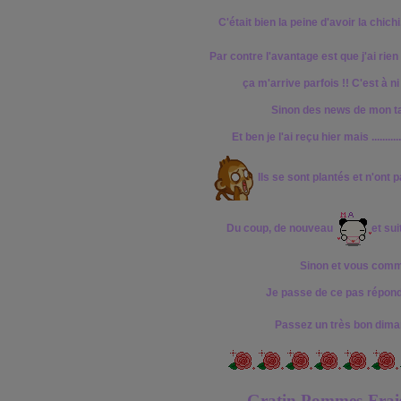
C'était bien la peine d'avoir la chichi
Par contre l'avantage est que j'ai rien
ça m'arrive parfois !! C'est à n
Sinon des news de mon tablier
Et ben je l'ai reçu hier mais ..........
Ils se sont plantés et n'ont
Du coup, de nouveau
et su
Sinon et vous comm
Je passe de ce pas répon
Passez un très bon dim
Gratin Pommes-Frais