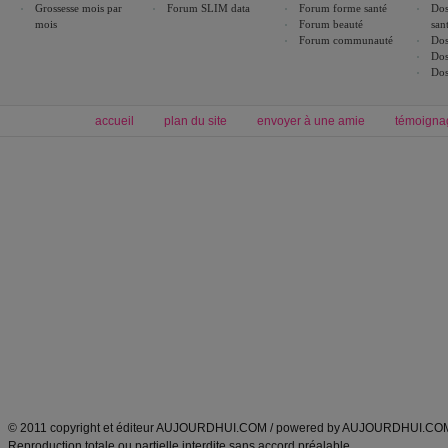
Grossesse mois par
Forum SLIM data
Forum forme santé
Dos
mois
Forum beauté
san
Forum communauté
Dos
Dos
Dos
accueil
plan du site
envoyer à une amie
témoigna
Forum minceur
Forum cuisine
Commencer un régime
boissons, vins et cocktails
Alimentation équilibrée et nutrition
astuces et bons plans
Minceur
Recette cuisine
exercices physiques
recette facile
produits minceur
Recette poulet
Tags
:
ventre plat
|
maigrir des fesses
|
abdominaux
|
régime américain
|
régime mayo
|
Découvrez aussi
:
exercices abdominaux
|
recette wok
|
ANXA Partenaires
:
Recette
de cuisine |
Recette cuisine
|
© 2011 copyright et éditeur AUJOURDHUI.COM / powered by AUJOURDHUI.CO
Reproduction totale ou partielle interdite sans accord préalable.