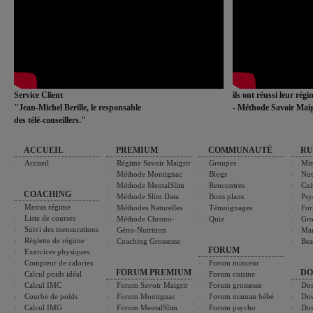
Service Client
ils ont réussi leur rég
"Jean-Michel Berille, le responsable
- Méthode Savoir Maig
des télé-conseillers."
ACCUEIL
PREMIUM
COMMUNAUTÉ
RU
Accueil
Régime Savoir Maigrir
Groupes
Min
Méthode Montignac
Blogs
Nut
Méthode MentalSlim
Rencontres
Cui
COACHING
Méthode Slim Data
Bons plans
Psy
Menus régime
Méthodes Naturelles
Témoignages
For
Liste de courses
Méthode Chrono-
Quiz
Gro
Suivi des mensurations
Géno-Nutrition
Ma
Réglette de régime
Coaching Grossesse
Bea
FORUM
Exercices physiques
Compteur de calories
Forum minceur
FORUM PREMIUM
DO
Calcul poids idéal
Forum cuisine
Calcul IMC
Forum Savoir Maigrir
Forum grossesse
Dos
Courbe de poids
Forum Montignac
Forum maman bébé
Dos
Calcul IMG
Forum MentalSlim
Forum psycho
Dos