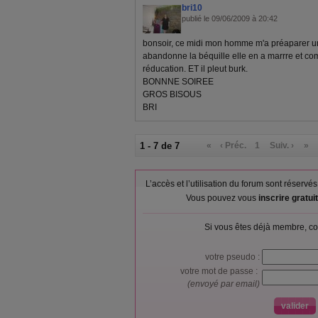
bri10
publié le 09/06/2009 à 20:42
bonsoir, ce midi mon homme m'a préaparer une
abandonne la béquille elle en a marrre et comm
réducation. ET il pleut burk.
BONNNE SOIREE
GROS BISOUS
BRI
1 - 7 de 7
«
‹ Préc.
1
Suiv. ›
»
L’accès et l’utilisation du forum sont réser
Vous pouvez vous
inscrire gratu
Si vous êtes déjà membre, co
votre pseudo :
votre mot de passe :
(envoyé par email)