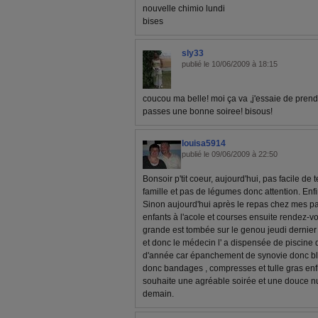
nouvelle chimio lundi
bises
sly33
publié le 10/06/2009 à 18:15
coucou ma belle! moi ça va ,j'essaie de pren
passes une bonne soiree! bisous!
louisa5914
publié le 09/06/2009 à 22:50
Bonsoir p'tit coeur, aujourd'hui, pas facile de
famille et pas de légumes donc attention. Enfin
Sinon aujourd'hui après le repas chez mes pa
enfants à l'acole et courses ensuite rendez-
grande est tombée sur le genou jeudi dernier 
et donc le médecin l' a dispensée de piscine 
d'année car épanchement de synovie donc blés
donc bandages , compresses et tulle gras enfin 
souhaite une agréable soirée et une douce nu
demain.