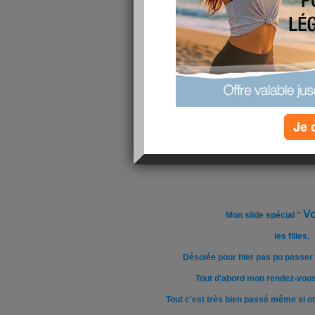
Je 
V
Mon slide spécial "
les filles,
Désolée pour hier pas pu passer
Tout d'abord mon rendez-vous
Tout c'est très bien passé même si o