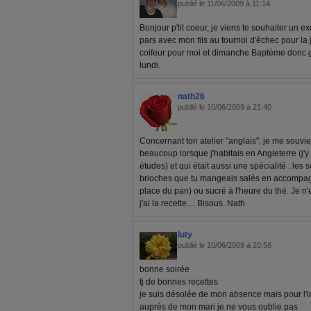
publié le 11/06/2009 à 11:14
Bonjour p'tit coeur, je viens te souhaiter un 
pars avec mon fils au tournoi d'échec pour la
coifeur pour moi et dimanche Baptème donc 
lundi.
nath26
publié le 10/06/2009 à 21:40
Concernant ton atelier "anglais", je me souvie
beaucoup lorsque j'habitais en Angleterre (j'y
études) et qui était aussi une spécialité : le
brioches que tu mangeais salés en accompag
place du pan) ou sucré à l'heure du thé. Je n'e
j'ai la recette.... Bisous. Nath
luty
publié le 10/06/2009 à 20:58
bonne soirée
tj de bonnes recettes
je suis désolée de mon absence mais pour l'i
auprès de mon mari je ne vous oublie pas