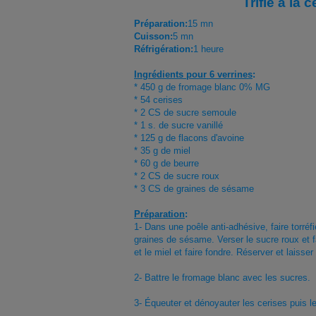
Trifle à la c
Préparation:
15 mn
Cuisson:
5 mn
Réfrigération:
1 heure
Ingrédients pour 6 verrines
:
* 450 g de fromage blanc 0% MG
* 54 cerises
* 2 CS de sucre semoule
* 1 s. de sucre vanillé
* 125 g de flacons d'avoine
* 35 g de miel
* 60 g de beurre
* 2 CS de sucre roux
* 3 CS de graines de sésame
Préparation
:
1- Dans une poêle anti-adhésive, faire torréfi
graines de sésame. Verser le sucre roux et fa
et le miel et faire fondre. Réserver et laisser r
2- Battre le fromage blanc avec les sucres.
3- Équeuter et dénoyauter les cerises puis l