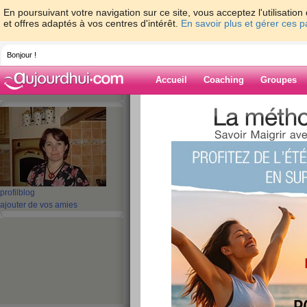
En poursuivant votre navigation sur ce site, vous acceptez l'utilisati
et offres adaptés à vos centres d'intérêt.
En savoir plus et gérer ces 
Bonjour !
Accueil
Coaching
Groupes
Accueil
>
espaces
>
ptitcoeur79
> Enfin !!
Blog de ptitcoe
aide blog
Enfin !!!
profil
blog
ajouter de vos amies
publié le 08/06/2009 à 14:20