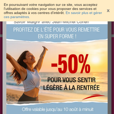
En poursuivant votre navigation sur ce site, vous acceptez
l'utilisation de cookies pour vous proposer des services et
offres adaptés à vos centres d'intérêt.
En savoir plus et gérer
×
ces paramètres.
Toggle
navigation
Togg
Les meilleures solutions pour maigrir et être bien
sear
dans sa peau
PLUS
PLUS
PLUS
EFFICACE
SANTÉ
COACHING