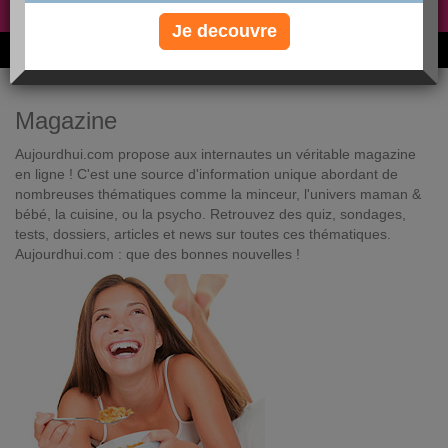
Non, je préfère le régime gratuit
»
Je decouvre
6M de personnes ont maigri et réappris à manger avec nous
Magazine
Aujourdhui.com propose aux internautes un véritable magazine
en ligne ! C'est une source d'information unique abordant de
nombreuses thématiques comme la minceur, l'univers maman &
bébé, la cuisine, ou la psycho. Retrouvez des quiz, sondages,
tests, dossiers, articles et news sur toutes ces thématiques.
Aujourdhui.com : que des bonnes nouvelles !