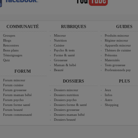
COMMUNAUTÉ
RUBRIQUES
GUIDES
Groupes
Minceur
Produits minceur
Blogs
Nutrition
Régime minceur
Rencontres
Cuisine
Appareils minceur
Bons plans
Psycho & tests
Thèmes de cuisine
Témoignages
Forme & santé
Prénoms
Quiz
Grossesse
Maternités
Maman & bébé
Tests grossesse
Beauté
Professionnels psy
FORUM
Forum minceur
DOSSIERS
PLUS
Forum cuisine
Forum grossesse
Dossiers minceur
Jeux
Forum maman bébé
Dossiers nutrition
Infos
Forum psycho
Dossiers psycho
Astro
Forum forme santé
Dossiers forme & santé
Shopping
Forum beauté
Dossiers grossesse
Forum communauté
Dossiers maman bébé
Dossiers beauté