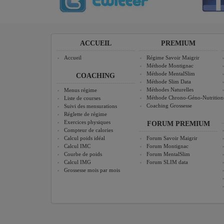
ACCUEIL
PREMIUM
Accueil
Régime Savoir Maigrir
Méthode Montignac
Méthode MentalSlim
COACHING
Méthode Slim Data
Méthodes Naturelles
Menus régime
Méthode Chrono-Géno-Nutrition
Liste de courses
Coaching Grossesse
Suivi des mensurations
Réglette de régime
Exercices physiques
FORUM PREMIUM
Compteur de calories
Calcul poids idéal
Forum Savoir Maigrir
Calcul IMC
Forum Montignac
Courbe de poids
Forum MentalSlim
Calcul IMG
Forum SLIM data
Grossesse mois par mois