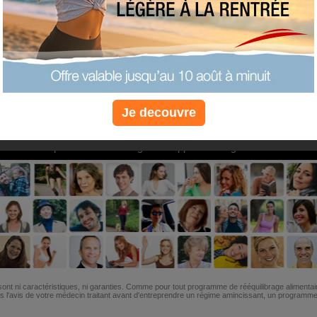
PLUS
PLUS
PLUS
EFFICACE
SANTÉ
COACHIN
Je decouvre
Non, je préfère le régime gratuit
»
6M de personnes ont maigri et réappris à manger avec nous
ont ni caractéristiques, ni garanties. Comme pour tout programme de rééquilibrage alimentai
l'avis de votre médecin traitant avant d'entreprendre un régime amincissant, un programme sp