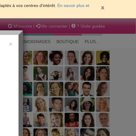
daptés à vos centres d'intérêt.
En savoir plus et
M'inscrire
|
Me connecter
|
? Visite guidée
EAUTE
TEMOIGNAGES
BOUTIQUE
PLUS...
×
 peau