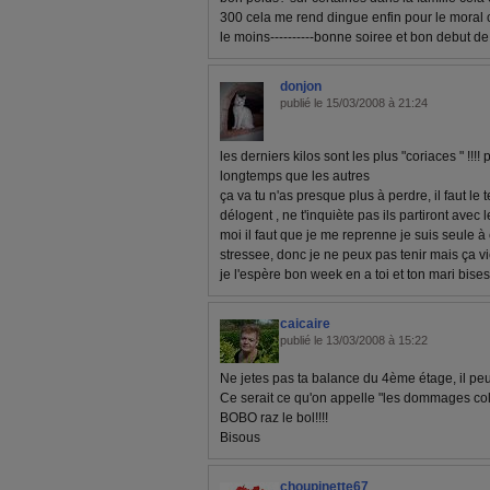
300 cela me rend dingue enfin pour le moral o
le moins----------bonne soiree et bon debut 
donjon
publié le 15/03/2008 à 21:24
les derniers kilos sont les plus "coriaces " !!!!
longtemps que les autres
ça va tu n'as presque plus à perdre, il faut le
délogent , ne t'inquiète pas ils partiront avec 
moi il faut que je me reprenne je suis seule à
stressee, donc je ne peux pas tenir mais ça
je l'espère bon week en a toi et ton mari bises
caicaire
publié le 13/03/2008 à 15:22
Ne jetes pas ta balance du 4ème étage, il pe
Ce serait ce qu'on appelle "les dommages co
BOBO raz le bol!!!!
Bisous
choupinette67