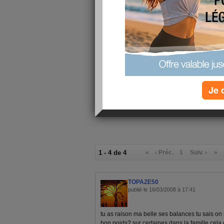
la nutritionniste n'a rien dit (vous savez vous e
perdu ça sera plus difficile maintenant )et rend
bon c'est pas grave
je continue mon petit rég
bon courage , mais on se surveille
Je 
1 - 4 de 4
«
‹ Préc.
1
Suiv. ›
»
TOPAZE50
publié le 16/03/2008 à 17:41
tu as raison ma belle ses balances tu sais on
bon poids? sur certaines dans la famille cela