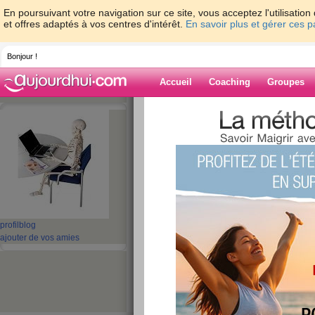
En poursuivant votre navigation sur ce site, vous acceptez l'utilisati
et offres adaptés à vos centres d'intérêt.
En savoir plus et gérer ces 
Bonjour !
Accueil
Coaching
Groupes
Accueil
>
espaces
>
poupina62
> cette b
Blog de poupin
aide blog
cette balance
publié le 12/03/2008 à 19:04
profil
blog
ajouter de vos amies
hier je devais aller chez la nutritionniste +600g
ce matin * 1kg 300 elle est folle
je vais la jeter du 4e étage