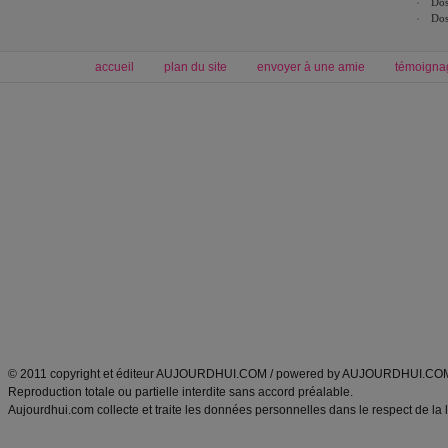
Dos
Dos
accueil
plan du site
envoyer à une amie
témoigna
Forum minceur
Forum cuisine
Commencer un régime
boissons, vins et cocktails
Alimentation équilibrée et nutrition
astuces et bons plans
Minceur
Recette cuisine
exercices physiques
recette facile
produits minceur
Recette poulet
Tags
:
ventre plat
|
maigrir des fesses
|
abdominaux
|
régime américain
|
régime mayo
|
Découvrez aussi
:
exercices abdominaux
|
recette wok
|
ANXA Partenaires
:
Recette
de cuisine |
Recette cuisine
|
© 2011 copyright et éditeur AUJOURDHUI.COM / powered by AUJOURDHUI.CO
Reproduction totale ou partielle interdite sans accord préalable.
Aujourdhui.com collecte et traite les données personnelles dans le respect de la 