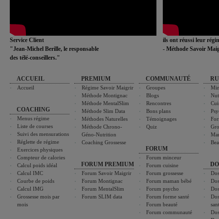
Service Client
ils ont réussi leur rég
"Jean-Michel Berille, le responsable
- Méthode Savoir Maig
des télé-conseillers."
ACCUEIL
PREMIUM
COMMUNAUTÉ
RU
Accueil
Régime Savoir Maigrir
Groupes
Min
Méthode Montignac
Blogs
Nut
Méthode MentalSlim
Rencontres
Cui
COACHING
Méthode Slim Data
Bons plans
Psy
Menus régime
Méthodes Naturelles
Témoignages
For
Liste de courses
Méthode Chrono-
Quiz
Gro
Suivi des mensurations
Géno-Nutrition
Ma
Réglette de régime
Coaching Grossesse
Bea
FORUM
Exercices physiques
Compteur de calories
Forum minceur
FORUM PREMIUM
DO
Calcul poids idéal
Forum cuisine
Calcul IMC
Forum Savoir Maigrir
Forum grossesse
Dos
Courbe de poids
Forum Montignac
Forum maman bébé
Dos
Calcul IMG
Forum MentalSlim
Forum psycho
Dos
Grossesse mois par
Forum SLIM data
Forum forme santé
Dos
mois
Forum beauté
san
Forum communauté
Dos