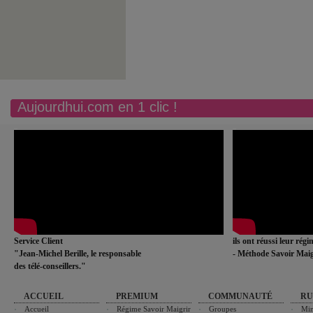
Aujourdhui.com en 1 clic !
Service Client
ils ont réussi leur rég
"Jean-Michel Berille, le responsable
- Méthode Savoir Maig
des télé-conseillers."
ACCUEIL
PREMIUM
COMMUNAUTÉ
RU
Accueil
Régime Savoir Maigrir
Groupes
Min