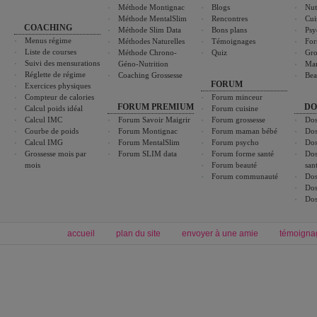
Méthode Montignac
Blogs
Nut
Méthode MentalSlim
Rencontres
Cui
COACHING
Méthode Slim Data
Bons plans
Psy
Menus régime
Méthodes Naturelles
Témoignages
For
Liste de courses
Méthode Chrono-
Quiz
Gro
Suivi des mensurations
Géno-Nutrition
Ma
Réglette de régime
Coaching Grossesse
Bea
FORUM
Exercices physiques
Compteur de calories
Forum minceur
FORUM PREMIUM
DO
Calcul poids idéal
Forum cuisine
Calcul IMC
Forum Savoir Maigrir
Forum grossesse
Dos
Courbe de poids
Forum Montignac
Forum maman bébé
Dos
Calcul IMG
Forum MentalSlim
Forum psycho
Dos
Grossesse mois par
Forum SLIM data
Forum forme santé
Dos
mois
Forum beauté
san
Forum communauté
Dos
Dos
Dos
accueil
plan du site
envoyer à une amie
témoigna
Forum minceur
Forum cuisine
Commencer un régime
boissons, vins et cocktails
Alimentation équilibrée et nutrition
astuces et bons plans