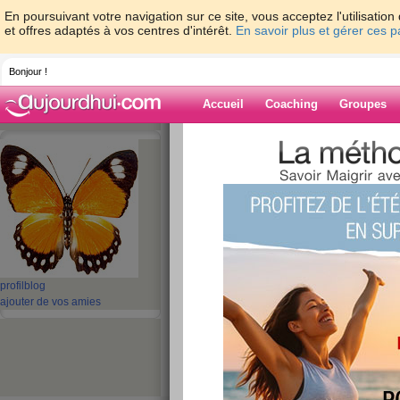
En poursuivant votre navigation sur ce site, vous acceptez l'utilisati
et offres adaptés à vos centres d'intérêt.
En savoir plus et gérer ces 
Bonjour !
Accueil
Coaching
Groupes
Accueil
>
espaces
>
poupee51
> dure du
Blog de poupee
aide blog
dure dure
publié le 11/03/2016 à 13:53
profil
blog
ajouter de vos amies