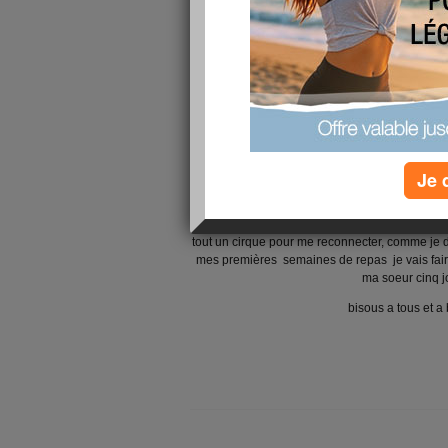
Je 
bonjour
tout un cirque pour me reconnecter, comme je di
mes premières semaines de repas je vais faire
ma soeur cinq j
bisous a tous et a 