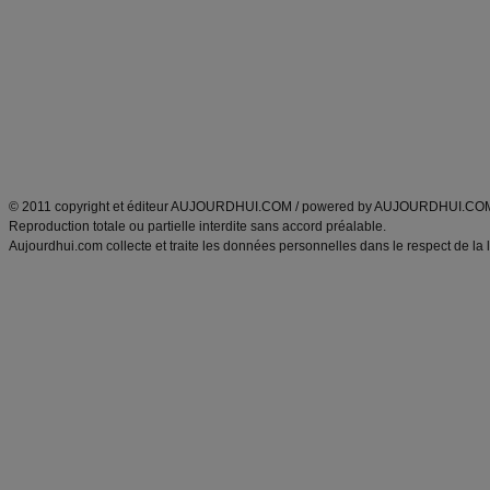
Minceur
Recette cuisine
exercices physiques
recette facile
produits minceur
Recette poulet
Tags
:
ventre plat
|
maigrir des fesses
|
abdominaux
|
régime américain
|
régime mayo
|
Découvrez aussi
:
exercices abdominaux
|
recette wok
|
ANXA Partenaires
:
Recette
de cuisine |
Recette cuisine
|
© 2011 copyright et éditeur AUJOURDHUI.COM / powered by AUJOURDHUI.CO
Reproduction totale ou partielle interdite sans accord préalable.
Aujourdhui.com collecte et traite les données personnelles dans le respect de la 