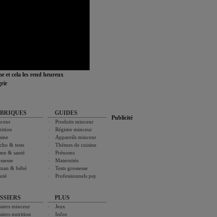
ime et cela les rend heureux
rir
BRIQUES
GUIDES
Publicité
ceur
Produits minceur
rition
Régime minceur
sine
Appareils minceur
cho & tests
Thèmes de cuisine
me & santé
Prénoms
ssesse
Maternités
man & bébé
Tests grossesse
uté
Professionnels psy
SSIERS
PLUS
siers minceur
Jeux
siers nutrition
Infos