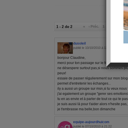
1 - 2 de 2
«
‹ Préc.
1
Suiv. ›
»
dusoleil
publié le 10/10/2010 à 11:46
bonjour Claudine,
merci pour ton passage sur le forum!!!
ne désespere surtout pas,si nous sommes plusie
peux!
essaie de passer régulierement sur mon blog et
permet d'entretenir les échanges...
ily a aussi un groupe sur msn,si tu veux nous y
j'ai egalement un groupe "gerer ses emotions"
tu en as envie et à parler de tout ce qui te pass
je suis aussi là pour t'aider alors n'hesite pas,
je t'embrasse ma belle,bon dimanche
equipe-aujourdhuicom
publié le 07/10/2010 à 21:22