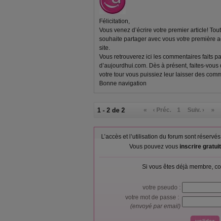
Félicitation,
Vous venez d’écrire votre premier article! To
souhaite partager avec vous votre première
site.
Vous retrouverez ici les commentaires faits p
d’aujourdhui.com. Dès à présent, faites-vous
votre tour vous puissiez leur laisser des comm
Bonne navigation
1 - 2 de 2
«
‹ Préc.
1
Suiv. ›
»
L’accès et l’utilisation du forum sont réser
Vous pouvez vous
inscrire gratu
Si vous êtes déjà membre, co
votre pseudo :
votre mot de passe :
(envoyé par email)