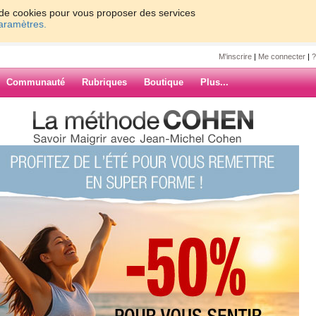
on de cookies pour vous proposer des services
paramètres.
M'inscrire
|
Me connecter
|
?
Communauté
Rubriques
Boutique
Plus...
lle claudine
8
ine
ais des problèmes de poids.je
as à maigrir pourtant je m'y
ARCHIVES
(2) commentaires