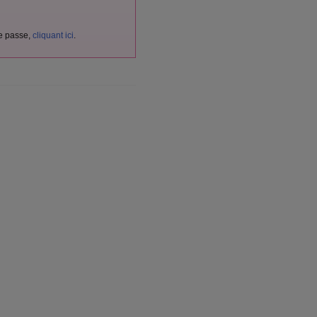
de passe,
cliquant ici
.