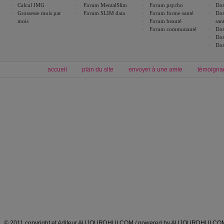
Calcul IMG
Forum MentalSlim
Forum psycho
Dos
Grossesse mois par
Forum SLIM data
Forum forme santé
Dos
mois
Forum beauté
san
Forum communauté
Dos
Dos
Dos
accueil
plan du site
envoyer à une amie
témoigna
Forum minceur
Forum cuisine
Commencer un régime
boissons, vins et cocktails
Alimentation équilibrée et nutrition
astuces et bons plans
Minceur
Recette cuisine
exercices physiques
recette facile
produits minceur
Recette poulet
Tags
:
ventre plat
|
maigrir des fesses
|
abdominaux
|
régime américain
|
régime mayo
|
Découvrez aussi
:
exercices abdominaux
|
recette wok
|
ANXA Partenaires
:
Recette
de cuisine |
Recette cuisine
|
© 2011 copyright et éditeur AUJOURDHUI.COM / powered by AUJOURDHUI.CO