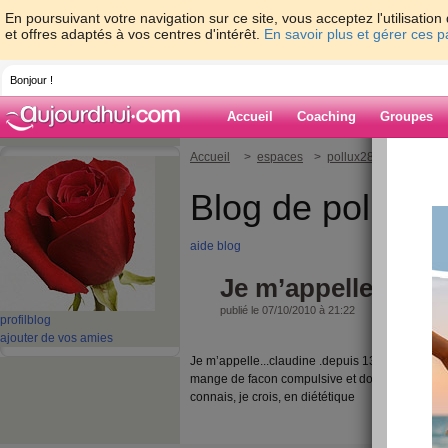
En poursuivant votre navigation sur ce site, vous acceptez l'utilisati
et offres adaptés à vos centres d'intérêt.
En savoir plus et gérer ces 
Bonjour !
Accueil
Coaching
Groupes
Accueil
>
espaces
>
pollux28
> Je m’appe
Blog de pollux2
aide blog
Je m’appelle claud
publié le 07/10/2010 à 21:22
profil
blog
ajouter de vos amies
Je m’appelle...claudine .depuis 13 ans je conn
mange de facon compulsive et donc je n'arrive p
connais, je crois, en diététique