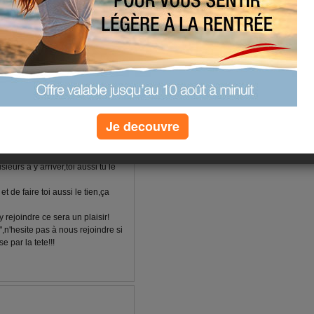
Je decouvre
urs à y arriver,toi aussi tu le
 de faire toi aussi le tien,ça
 rejoindre ce sera un plaisir!
,n'hesite pas à nous rejoindre si
e par la tete!!!