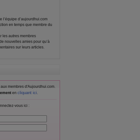
ute l’équipe d’aujourdhui.com
 action en temps que membre du
ar les autres membres
 de nouvelles amies pour qu’à
entaires sur leurs articles.
vés aux membres d'Aujourdhui.com.
cliquant ici
itement
en
.
nnectez-vous ici :