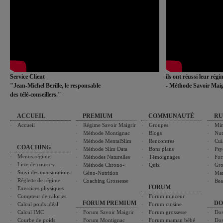
Service Client
ils ont réussi leur rég
"Jean-Michel Berille, le responsable
- Méthode Savoir Maig
des télé-conseillers."
ACCUEIL
PREMIUM
COMMUNAUTÉ
RU
Accueil
Régime Savoir Maigrir
Groupes
Min
Méthode Montignac
Blogs
Nut
Méthode MentalSlim
Rencontres
Cui
COACHING
Méthode Slim Data
Bons plans
Psy
Menus régime
Méthodes Naturelles
Témoignages
For
Liste de courses
Méthode Chrono-
Quiz
Gro
Suivi des mensurations
Géno-Nutrition
Ma
Réglette de régime
Coaching Grossesse
Bea
FORUM
Exercices physiques
Compteur de calories
Forum minceur
FORUM PREMIUM
DO
Calcul poids idéal
Forum cuisine
Calcul IMC
Forum Savoir Maigrir
Forum grossesse
Dos
Courbe de poids
Forum Montignac
Forum maman bébé
Dos