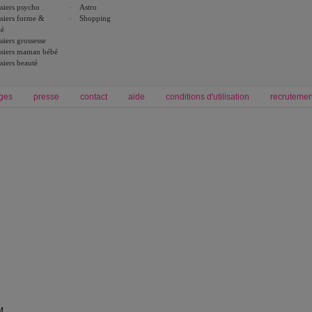
siers psycho
Astro
siers forme &
Shopping
té
siers grossesse
siers maman bébé
siers beauté
ges
presse
contact
aide
conditions d'utilisation
recrutemen
Forum grossesse et bébé
Forum psychologie
envie de bébé et de devenir maman
développement personnel et spiritua
accouchement et naissance de bébé
couple et sexualité
Grossesse et femme enceinte
Psychologie
symptome grossesse
intelligence et test de qi
calendrier de grossesse
test qi
régime protéiné
|
maigrir du ventre
|
M