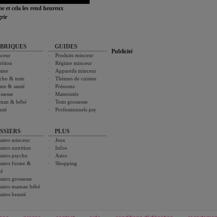
ime et cela les rend heureux
rir
BRIQUES
GUIDES
Publicité
ceur
Produits minceur
rition
Régime minceur
sine
Appareils minceur
cho & tests
Thèmes de cuisine
me & santé
Prénoms
ssesse
Maternités
man & bébé
Tests grossesse
uté
Professionnels psy
SSIERS
PLUS
siers minceur
Jeux
siers nutrition
Infos
siers psycho
Astro
siers forme &
Shopping
té
siers grossesse
siers maman bébé
siers beauté