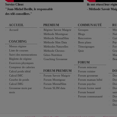
Service Client
ils ont réussi leur rég
"Jean-Michel Berille, le responsable
- Méthode Savoir Maig
des télé-conseillers."
ACCUEIL
PREMIUM
COMMUNAUTÉ
RU
Accueil
Régime Savoir Maigrir
Groupes
Min
Méthode Montignac
Blogs
Nut
Méthode MentalSlim
Rencontres
Cui
COACHING
Méthode Slim Data
Bons plans
Psy
Menus régime
Méthodes Naturelles
Témoignages
For
Liste de courses
Méthode Chrono-
Quiz
Gro
Suivi des mensurations
Géno-Nutrition
Ma
Réglette de régime
Coaching Grossesse
Bea
FORUM
Exercices physiques
Compteur de calories
Forum minceur
FORUM PREMIUM
DO
Calcul poids idéal
Forum cuisine
Calcul IMC
Forum Savoir Maigrir
Forum grossesse
Dos
Courbe de poids
Forum Montignac
Forum maman bébé
Dos
Calcul IMG
Forum MentalSlim
Forum psycho
Dos
Grossesse mois par
Forum SLIM data
Forum forme santé
Dos
mois
Forum beauté
san
Forum communauté
Dos
Dos
Dos