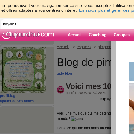
En poursuivant votre navigation sur ce site, vous acceptez l'utilisati
et offres adaptés à vos centres d'intérêt.
En savoir plus et gérer ces 
Bonjour !
Accueil
Coaching
Groupes
Accueil
>
espaces
>
pimprenelle78
> Voic
Blog de pimpren
aide blog
Voici mes 10 minu
publié le 20/05/2013 à 20:59
profil
blog
http://youtu.be/avs
ajouter de vos amies
Voici une musique qui me détends, car le bruit 
monde !
Perso ce qui me met dans un état de bien-être 