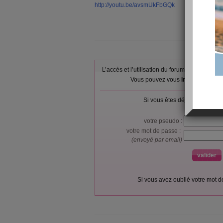
http://youtu.be/avsmUkFbGQk
L’accès et l’utilisation du forum sont réser
Vous pouvez vous
inscrire gratu
Si vous êtes déjà membre, co
votre pseudo :
votre mot de passe :
(envoyé par email)
Si vous avez oublié votre mot 