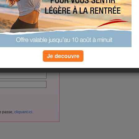
(0) commentaires
vés aux membres d'Aujourdhui.com.
cliquant ici
itement
en
.
Je decouvre
nnectez-vous ici :
de passe,
cliquant ici
.