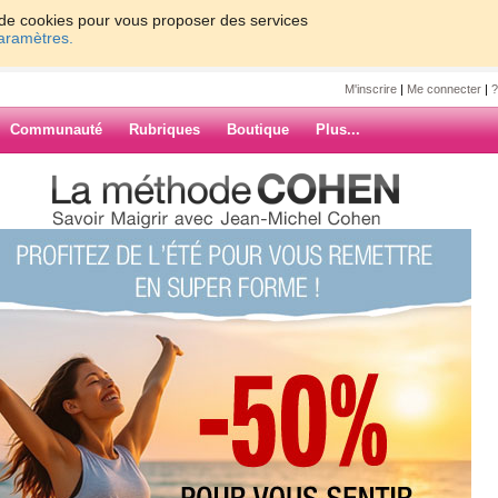
on de cookies pour vous proposer des services
paramètres.
M'inscrire
|
Me connecter
|
?
Communauté
Rubriques
Boutique
Plus...
i mes 10 minutes de détentes
elle78
tes de détentes
mUkFbGQk
de la mer ça ne détends pas tout le
ARCHIVES
c'est ce genre de musique :