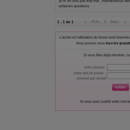
Je m' en sors pas trop mal , maintenant je vais
certaines questions.
1 - 1 de 1
«
‹ Préc.
1
Suiv. ›
»
L’accès et l’utilisation du forum sont réser
Vous pouvez vous
inscrire gratu
Si vous êtes déjà membre, co
votre pseudo :
votre mot de passe :
(envoyé par email)
Si vous avez oublié votre mot 