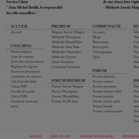
Service Client
ils ont réussi leur rég
"Jean-Michel Berille, le responsable
- Méthode Savoir Maig
des télé-conseillers."
ACCUEIL
PREMIUM
COMMUNAUTÉ
RU
Accueil
Régime Savoir Maigrir
Groupes
Min
Méthode Montignac
Blogs
Nut
Méthode MentalSlim
Rencontres
Cui
COACHING
Méthode Slim Data
Bons plans
Psy
Menus régime
Méthodes Naturelles
Témoignages
For
Liste de courses
Méthode Chrono-
Quiz
Gro
Suivi des mensurations
Géno-Nutrition
Ma
Réglette de régime
Coaching Grossesse
Bea
FORUM
Exercices physiques
Compteur de calories
Forum minceur
FORUM PREMIUM
DO
Calcul poids idéal
Forum cuisine
Calcul IMC
Forum Savoir Maigrir
Forum grossesse
Dos
Courbe de poids
Forum Montignac
Forum maman bébé
Dos
Calcul IMG
Forum MentalSlim
Forum psycho
Dos
Grossesse mois par
Forum SLIM data
Forum forme santé
Dos
mois
Forum beauté
san
Forum communauté
Dos
Dos
Dos
accueil
plan du site
envoyer à une amie
témoigna