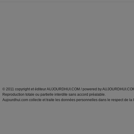
Forum minceur
Forum cuisine
Commencer un régime
boissons, vins et cocktails
Alimentation équilibrée et nutrition
astuces et bons plans
Minceur
Recette cuisine
exercices physiques
recette facile
produits minceur
Recette poulet
Tags
:
ventre plat
|
maigrir des fesses
|
abdominaux
|
régime américain
|
régime mayo
|
Découvrez aussi
:
exercices abdominaux
|
recette wok
|
ANXA Partenaires
:
Recette
de cuisine |
Recette cuisine
|
© 2011 copyright et éditeur AUJOURDHUI.COM / powered by AUJOURDHUI.CO
Reproduction totale ou partielle interdite sans accord préalable.
Aujourdhui.com collecte et traite les données personnelles dans le respect de la 