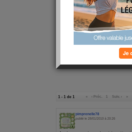
6/10
j'ai fait
au
10 coupe-
naturels p
Je 
1 - 1 de 1
«
‹ Préc.
1
Suiv. ›
»
pimprenelle78
publié le 28/01/2010 à 20:26