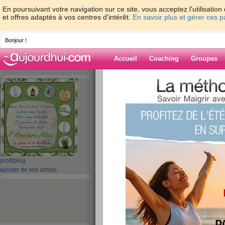
En poursuivant votre navigation sur ce site, vous acceptez l'utilisati
et offres adaptés à vos centres d'intérêt.
En savoir plus et gérer ces 
Bonjour !
Accueil
Coaching
Groupes
Accueil
>
espaces
>
pimprenelle78
> Quiz
mincir
Blog de pimpren
aide blog
Quizz: 10 coupe-fa
profil
blog
pour mincir
ajouter de vos amies
publié le 28/01/2010 à 20:26