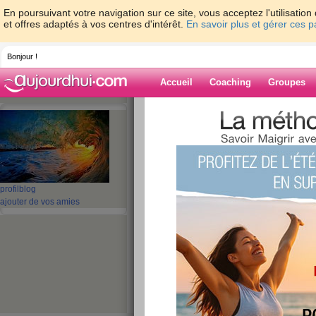
En poursuivant votre navigation sur ce site, vous acceptez l'utilisati
et offres adaptés à vos centres d'intérêt.
En savoir plus et gérer ces 
Bonjour !
Accueil
Coaching
Groupes
Accueil
>
espaces
>
pianoforte92
> Je vie
sur aujourdhui.com, et vous ?
Blog de pianofo
aide blog
profil
blog
ajouter de vos amies
Je viens juste de m
minutes sur aujou
vous ?
publié le 26/02/2012 à 21:22