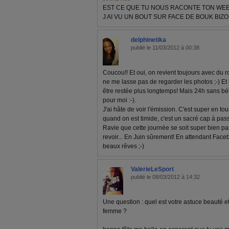
EST CE QUE TU NOUS RACONTE TON WEE
J AI VU UN BOUT SUR FACE DE BOUK BIZ
delphinetika
publié le 11/03/2012 à 00:38
Coucou!! Et oui, on revient toujours avec du ro
ne me lasse pas de regarder les photos ;-) Et 
être restée plus longtemps! Mais 24h sans bé
pour moi :-).
J'ai hâte de voir l'émission. C'est super en to
quand on est timide, c'est un sacré cap à pass
Ravie que cette journée se soit super bien pas
revoir... En Juin sûrement! En attendant Faceb
beaux rêves ;-)
ValerieLeSport
publié le 08/03/2012 à 14:32
Une question : quel est votre astuce beauté e
femme ?