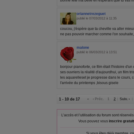
bonne fête ma belle en esperant que tu vas mi
oriannetrezeguet
publié le 07/03/2012 à 11:35
coucou, j'éspère que ta cheville va aller mieu
ne pas pouvoir marcher comme l'on souhaite,
malone
publié le 06/03/2012 à 13:51
bonjour pianoforte, ce film était l'histoire d'u
ses ouvriers la réalité d'aujourdhui, un film tri
les aquarelleset je progresse dans le cours, c
l'arrivée du printemps ,bisous gisele
1 - 10 de 17
«
‹ Préc.
1
2
Suiv. ›
L’accès et l’utilisation du forum sont réser
Vous pouvez vous
inscrire gratu
Si vous êtes déjà membre, co