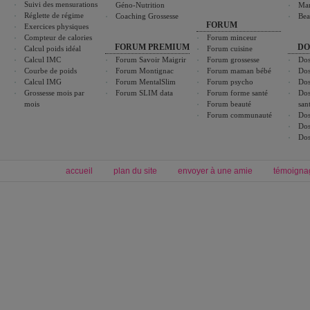
Suivi des mensurations
Géno-Nutrition
Ma
Réglette de régime
Coaching Grossesse
Bea
FORUM
Exercices physiques
Compteur de calories
Forum minceur
FORUM PREMIUM
DO
Calcul poids idéal
Forum cuisine
Calcul IMC
Forum Savoir Maigrir
Forum grossesse
Dos
Courbe de poids
Forum Montignac
Forum maman bébé
Dos
Calcul IMG
Forum MentalSlim
Forum psycho
Dos
Grossesse mois par
Forum SLIM data
Forum forme santé
Dos
mois
Forum beauté
san
Forum communauté
Dos
Dos
Dos
accueil
plan du site
envoyer à une amie
témoigna
Forum minceur
Forum cuisine
Commencer un régime
boissons, vins et cocktails
Alimentation équilibrée et nutrition
astuces et bons plans
Minceur
Recette cuisine
exercices physiques
recette facile
produits minceur
Recette poulet