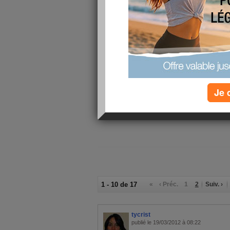
Je viens j
relaxer 2 
aujourdhu
vous ?
Je 
1 - 10 de 17
«
‹ Préc.
1
2
Suiv. ›
tycrist
publié le 19/03/2012 à 08:22