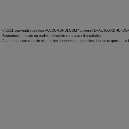
Tags
:
ventre plat
|
maigrir des fesses
|
abdominaux
|
régime américain
|
régime mayo
|
Découvrez aussi
:
exercices abdominaux
|
recette wok
|
ANXA Partenaires
:
Recette
de cuisine |
Recette cuisine
|
© 2011 copyright et éditeur AUJOURDHUI.COM / powered by AUJOURDHUI.CO
Reproduction totale ou partielle interdite sans accord préalable.
Aujourdhui.com collecte et traite les données personnelles dans le respect de la 