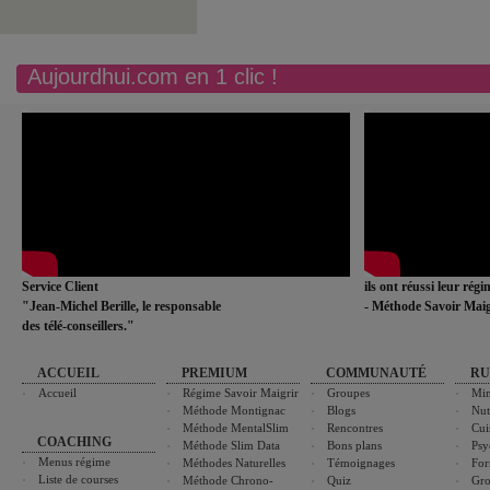
Aujourdhui.com en 1 clic !
Service Client
ils ont réussi leur rég
"Jean-Michel Berille, le responsable
- Méthode Savoir Maig
des télé-conseillers."
ACCUEIL
PREMIUM
COMMUNAUTÉ
RU
Accueil
Régime Savoir Maigrir
Groupes
Min
Méthode Montignac
Blogs
Nut
Méthode MentalSlim
Rencontres
Cui
COACHING
Méthode Slim Data
Bons plans
Psy
Menus régime
Méthodes Naturelles
Témoignages
For
Liste de courses
Méthode Chrono-
Quiz
Gro