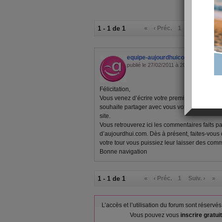
1 - 1 de 1
«
‹ Préc.
1
Suiv. ›
»
equipe-aujourdhuicom
publié le 27/02/2011 à 20:15
Félicitation,
Vous venez d’écrire votre premier article! To
souhaite partager avec vous votre première
site.
Vous retrouverez ici les commentaires faits p
d’aujourdhui.com. Dès à présent, faites-vous
votre tour vous puissiez leur laisser des comm
Bonne navigation
1 - 1 de 1
«
‹ Préc.
1
Suiv. ›
»
L’accès et l’utilisation du forum sont réser
Vous pouvez vous
inscrire gratu