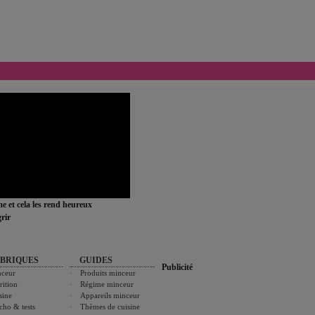
ime et cela les rend heureux
rir
BRIQUES
GUIDES
Publicité
ceur
Produits minceur
rition
Régime minceur
sine
Appareils minceur
cho & tests
Thèmes de cuisine