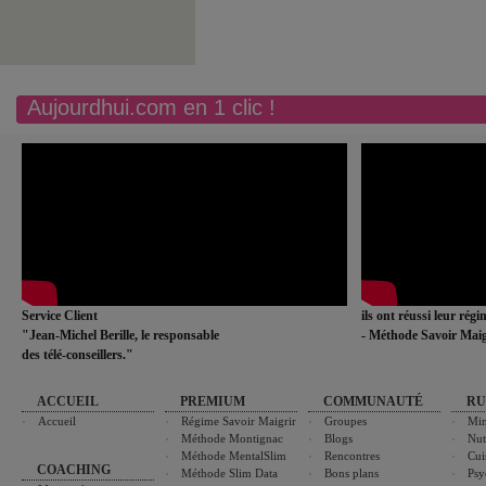
Aujourdhui.com en 1 clic !
Service Client
ils ont réussi leur rég
"Jean-Michel Berille, le responsable
- Méthode Savoir Maig
des télé-conseillers."
ACCUEIL
PREMIUM
COMMUNAUTÉ
RU
Accueil
Régime Savoir Maigrir
Groupes
Min
Méthode Montignac
Blogs
Nut
Méthode MentalSlim
Rencontres
Cui
COACHING
Méthode Slim Data
Bons plans
Psy