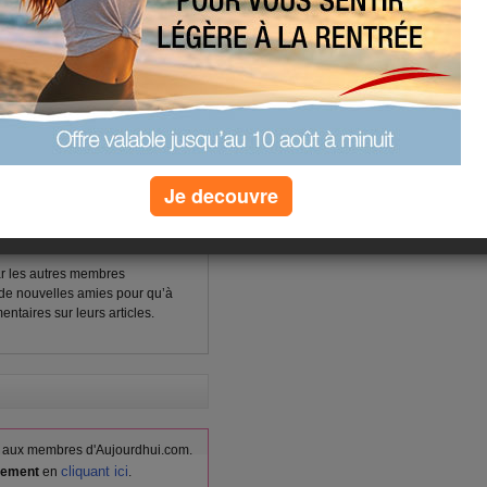
Je decouvre
ute l’équipe d’aujourdhui.com
 action en temps que membre du
ar les autres membres
 de nouvelles amies pour qu’à
entaires sur leurs articles.
vés aux membres d'Aujourdhui.com.
cliquant ici
itement
en
.