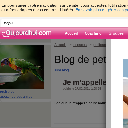
En poursuivant votre navigation sur ce site, vous acceptez l'utilisati
et offres adaptés à vos centres d'intérêt.
En savoir plus et gérer ces 
Bonjour !
Accueil
Coaching
Groupes
Accueil
>
espaces
>
petitenoursonne
> Je
Blog de petiten
aide blog
Je m’appelle peti
publié le 27/02/2011 à 20:15
profil
blog
ajouter de vos amies
Bonjour, Je m'appelle petite noursonne et je so