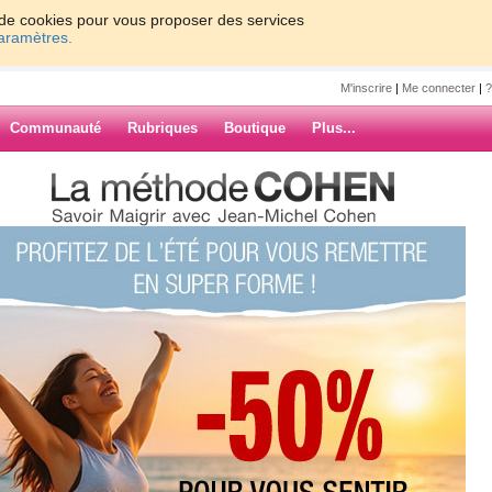
on de cookies pour vous proposer des services
paramètres.
M'inscrire
|
Me connecter
|
?
Communauté
Rubriques
Boutique
Plus...
 m’appelle petite noursonne
oursonne
te noursonne
uhaite perdre du poids A bientôt
(1) commentaires
ARCHIVES