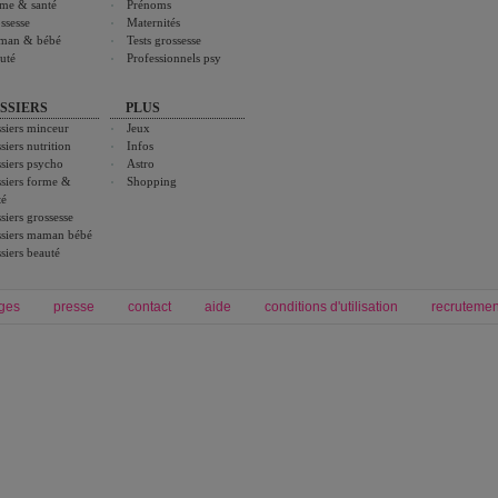
me & santé
Prénoms
ssesse
Maternités
man & bébé
Tests grossesse
uté
Professionnels psy
SSIERS
PLUS
siers minceur
Jeux
siers nutrition
Infos
siers psycho
Astro
siers forme &
Shopping
té
siers grossesse
siers maman bébé
siers beauté
ges
presse
contact
aide
conditions d'utilisation
recrutemen
Forum grossesse et bébé
Forum psychologie
envie de bébé et de devenir maman
développement personnel et spiritua
accouchement et naissance de bébé
couple et sexualité
Grossesse et femme enceinte
Psychologie
symptome grossesse
intelligence et test de qi
calendrier de grossesse
test qi