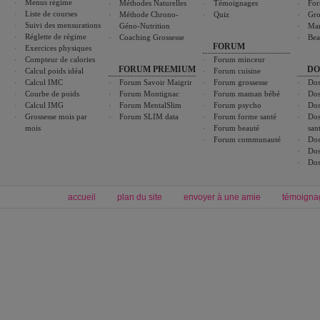
Menus régime
Méthodes Naturelles
Témoignages
For
Liste de courses
Méthode Chrono-
Quiz
Gro
Suivi des mensurations
Géno-Nutrition
Ma
Réglette de régime
Coaching Grossesse
Bea
FORUM
Exercices physiques
Compteur de calories
Forum minceur
FORUM PREMIUM
DO
Calcul poids idéal
Forum cuisine
Calcul IMC
Forum Savoir Maigrir
Forum grossesse
Dos
Courbe de poids
Forum Montignac
Forum maman bébé
Dos
Calcul IMG
Forum MentalSlim
Forum psycho
Dos
Grossesse mois par
Forum SLIM data
Forum forme santé
Dos
mois
Forum beauté
san
Forum communauté
Dos
Dos
Dos
accueil
plan du site
envoyer à une amie
témoigna
Forum minceur
Forum cuisine
Commencer un régime
boissons, vins et cocktails
Alimentation équilibrée et nutrition
astuces et bons plans
Minceur
Recette cuisine
exercices physiques
recette facile
produits minceur
Recette poulet