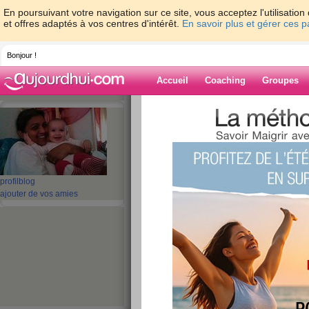
En poursuivant votre navigation sur ce site, vous acceptez l'utilisati
et offres adaptés à vos centres d'intérêt.
En savoir plus et gérer ces 
Bonjour !
Accueil
Coaching
Groupes
Accueil
>
espaces
>
petiteluna
> Je m’ap
Blog de petitelu
aide blog
profil
blog
Je m’appelle Rose
ajouter de vos amies
publié le 23/02/2011 à 11:28
Je m’appelle...