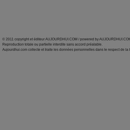
Tags
:
ventre plat
|
maigrir des fesses
|
abdominaux
|
régime américain
|
régime mayo
|
Découvrez aussi
:
exercices abdominaux
|
recette wok
|
ANXA Partenaires
:
Recette
de cuisine |
Recette cuisine
|
© 2011 copyright et éditeur AUJOURDHUI.COM / powered by AUJOURDHUI.CO
Reproduction totale ou partielle interdite sans accord préalable.
Aujourdhui.com collecte et traite les données personnelles dans le respect de la 