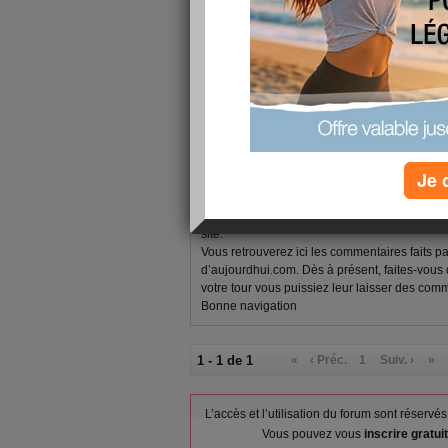
1 - 1 de 1
«
‹ Préc.
1
Suiv. ›
»
equipe-aujourdhuicom
publié le 23/02/2011 à 11:28
Je 
Félicitation,
Vous venez d’écrire votre premier article! To
souhaite partager avec vous votre première
site.
Vous retrouverez ici les commentaires faits p
d’aujourdhui.com. Dès à présent, faites-vous
votre tour vous puissiez leur laisser des comm
Bonne navigation
1 - 1 de 1
«
‹ Préc.
1
Suiv. ›
»
L’accès et l’utilisation du forum sont réser
Vous pouvez vous
inscrire gratu