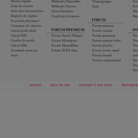
Menus régime
Méthodes Naturelles
Témoignages
For
Liste de courses
Méthode Chrono-
Quiz
Gro
Suivi des mensurations
Géno-Nutrition
Ma
Réglette de régime
Coaching Grossesse
Bea
FORUM
Exercices physiques
Compteur de calories
Forum minceur
FORUM PREMIUM
DO
Calcul poids idéal
Forum cuisine
Calcul IMC
Forum Savoir Maigrir
Forum grossesse
Dos
Courbe de poids
Forum Montignac
Forum maman bébé
Dos
Calcul IMG
Forum MentalSlim
Forum psycho
Dos
Grossesse mois par
Forum SLIM data
Forum forme santé
Dos
mois
Forum beauté
san
Forum communauté
Dos
Dos
Dos
accueil
plan du site
envoyer à une amie
témoigna
Forum minceur
Forum cuisine
Commencer un régime
boissons, vins et cocktails
Alimentation équilibrée et nutrition
astuces et bons plans
Minceur
Recette cuisine
exercices physiques
recette facile
produits minceur
Recette poulet