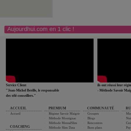
Aujourdhui.com en 1 clic !
Service Client
ils ont réussi leur rég
"Jean-Michel Berille, le responsable
- Méthode Savoir Maig
des télé-conseillers."
ACCUEIL
PREMIUM
COMMUNAUTÉ
RU
Accueil
Régime Savoir Maigrir
Groupes
Min
Méthode Montignac
Blogs
Nut
Méthode MentalSlim
Rencontres
Cui
COACHING
Méthode Slim Data
Bons plans
Psy