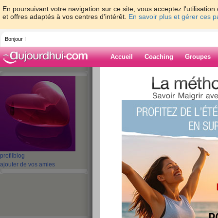
En poursuivant votre navigation sur ce site, vous acceptez l'utilisati
et offres adaptés à vos centres d'intérêt.
En savoir plus et gérer ces 
Bonjour !
Accueil
Coaching
Groupes
Accueil
>
espaces
>
persanette
Blog de persane
aide blog
1 - 1 de 1
«
‹ Préc.
1
Suiv. ›
»
profil
blog
ajouter de vos amies
Je m’appelle laura
publié le 03/05/2011 à 11:40
Je m’appelle...Laura je pèse 62.9kg pour 163cm
55kg au plus c a dire avant cet été et retrouver 