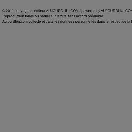
ANXA Partenaires
:
Recette
de cuisine |
Recette cuisine
|
© 2011 copyright et éditeur AUJOURDHUI.COM / powered by AUJOURDHUI.CO
Reproduction totale ou partielle interdite sans accord préalable.
Aujourdhui.com collecte et traite les données personnelles dans le respect de la 