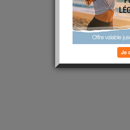
lire la suite
1 - 1 de 1
«
‹ Préc.
1
Suiv. ›
»
Je 