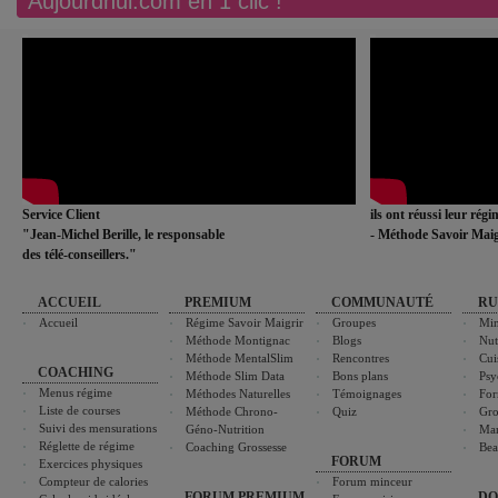
Aujourdhui.com en 1 clic !
Service Client
ils ont réussi leur rég
"Jean-Michel Berille, le responsable
- Méthode Savoir Maig
des télé-conseillers."
ACCUEIL
PREMIUM
COMMUNAUTÉ
RU
Accueil
Régime Savoir Maigrir
Groupes
Min
Méthode Montignac
Blogs
Nut
Méthode MentalSlim
Rencontres
Cui
COACHING
Méthode Slim Data
Bons plans
Psy
Menus régime
Méthodes Naturelles
Témoignages
For
Liste de courses
Méthode Chrono-
Quiz
Gro
Suivi des mensurations
Géno-Nutrition
Ma
Réglette de régime
Coaching Grossesse
Bea
FORUM
Exercices physiques
Compteur de calories
Forum minceur
FORUM PREMIUM
DO