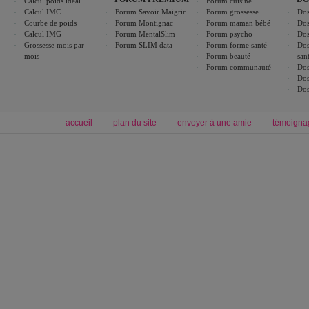
Calcul poids idéal
Forum cuisine
Calcul IMC
Forum Savoir Maigrir
Forum grossesse
Dos
Courbe de poids
Forum Montignac
Forum maman bébé
Dos
Calcul IMG
Forum MentalSlim
Forum psycho
Dos
Grossesse mois par
Forum SLIM data
Forum forme santé
Dos
mois
Forum beauté
san
Forum communauté
Dos
Dos
Dos
accueil
plan du site
envoyer à une amie
témoigna
Forum minceur
Forum cuisine
Commencer un régime
boissons, vins et cocktails
Alimentation équilibrée et nutrition
astuces et bons plans
Minceur
Recette cuisine
exercices physiques
recette facile
produits minceur
Recette poulet
Tags
:
ventre plat
|
maigrir des fesses
|
abdominaux
|
régime américain
|
régime mayo
|
Découvrez aussi
:
exercices abdominaux
|
recette wok
|