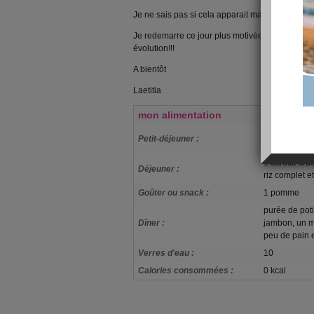
Je ne sais pas si cela apparait mais je suis à 68
Je redemarre ce jour plus motivée que jamais e
évolution!!!
A bientôt
Laetitia
mon alimentation
1 kiwi, 1 yao
Petit-déjeuner :
café
1 carotte cru
Déjeuner :
riz complet e
Goûter ou snack :
1 pomme
purée de pot
Dîner :
jambon, un mo
peu de pain 
Verres d'eau :
10
Calories consommées :
0 kcal