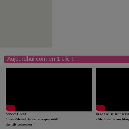
Aujourdhui.com en 1 clic !
Service Client
ils ont réussi leur rég
"Jean-Michel Berille, le responsable
- Méthode Savoir Maig
des télé-conseillers."