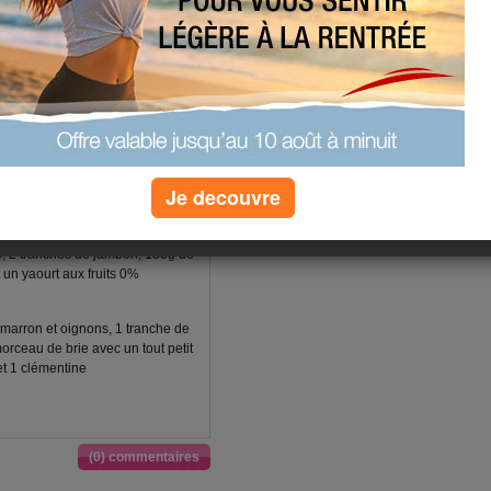
kg, et mon objectif est 60kg.
t vous tiendrai au courant de mon
Je decouvre
urt aux fruit 0%, 50g de pain et un
e, 2 tranches de jambon, 150g de
t un yaourt aux fruits 0%
imarron et oignons, 1 tranche de
rceau de brie avec un tout petit
et 1 clémentine
(0) commentaires