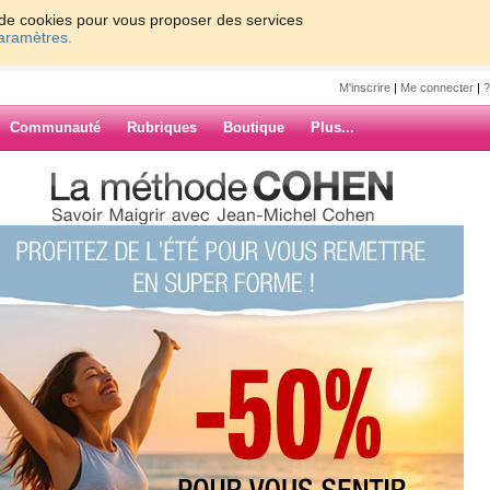
on de cookies pour vous proposer des services
paramètres.
M'inscrire
|
Me connecter
|
?
Communauté
Rubriques
Boutique
Plus...
ramme.
ARCHIVES
 d'autres régimes entre temps, mais
 fallait c'est celui-ci!!!