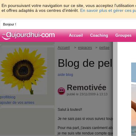
En poursuivant votre navigation sur ce site, vous acceptez l'utilisati
et offres adaptés à vos centres d'intérêt.
En savoir plus et gérer ces 
Bonjour !
Accueil
Coaching
Groupes
Accueil
>
espaces
>
pellae
> Remotivée
Blog de pellae
aide blog
Remotivée
publié le 23/11/2009 à 13:13
profil
blog
ajouter de vos amies
Salut à toutes!!
Je ne sais pas si vous suivez toujours ce prog
Pour ma part, j'avais carément abandonner, fait
je me suis vite rendue compte que le régime qui me