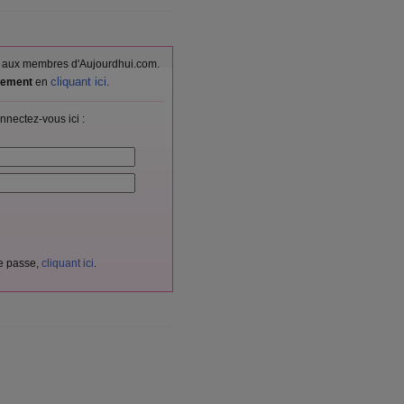
vés aux membres d'Aujourdhui.com.
cliquant ici
itement
en
.
nnectez-vous ici :
de passe,
cliquant ici
.