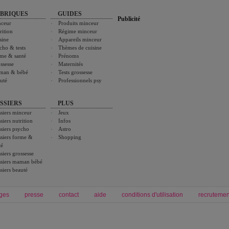
BRIQUES
GUIDES
Publicité
ceur
Produits minceur
rition
Régime minceur
sine
Appareils minceur
cho & tests
Thèmes de cuisine
me & santé
Prénoms
ssesse
Maternités
man & bébé
Tests grossesse
uté
Professionnels psy
SSIERS
PLUS
siers minceur
Jeux
siers nutrition
Infos
siers psycho
Astro
siers forme &
Shopping
té
siers grossesse
siers maman bébé
siers beauté
ges
presse
contact
aide
conditions d'utilisation
recrutemen
Forum grossesse et bébé
Forum psychologie
envie de bébé et de devenir maman
développement personnel et spiritua