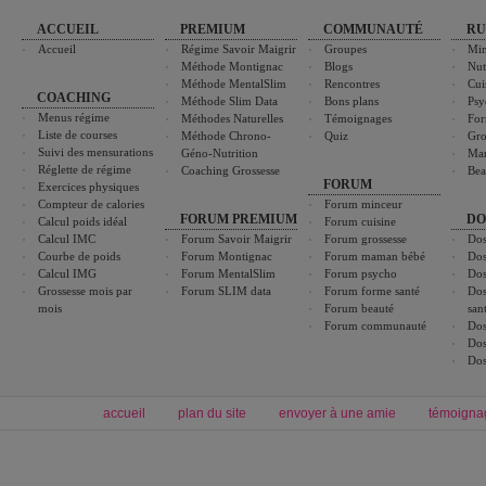
ACCUEIL
PREMIUM
COMMUNAUTÉ
RU
Accueil
Régime Savoir Maigrir
Groupes
Min
Méthode Montignac
Blogs
Nut
Méthode MentalSlim
Rencontres
Cui
COACHING
Méthode Slim Data
Bons plans
Psy
Menus régime
Méthodes Naturelles
Témoignages
For
Liste de courses
Méthode Chrono-
Quiz
Gro
Suivi des mensurations
Géno-Nutrition
Ma
Réglette de régime
Coaching Grossesse
Bea
FORUM
Exercices physiques
Compteur de calories
Forum minceur
FORUM PREMIUM
DO
Calcul poids idéal
Forum cuisine
Calcul IMC
Forum Savoir Maigrir
Forum grossesse
Dos
Courbe de poids
Forum Montignac
Forum maman bébé
Dos
Calcul IMG
Forum MentalSlim
Forum psycho
Dos
Grossesse mois par
Forum SLIM data
Forum forme santé
Dos
mois
Forum beauté
san
Forum communauté
Dos
Dos
Dos
accueil
plan du site
envoyer à une amie
témoigna
Forum minceur
Forum cuisine
Commencer un régime
boissons, vins et cocktails