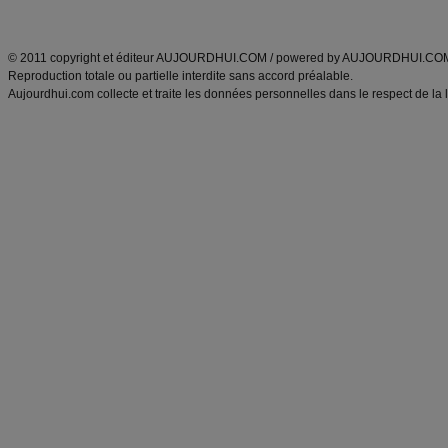
ANXA Partenaires
:
Recette
de cuisine |
Recette cuisine
|
© 2011 copyright et éditeur AUJOURDHUI.COM / powered by AUJOURDHUI.CO
Reproduction totale ou partielle interdite sans accord préalable.
Aujourdhui.com collecte et traite les données personnelles dans le respect de la 