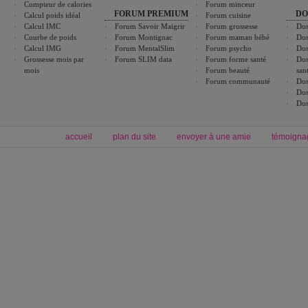
Compteur de calories
Forum minceur
FORUM PREMIUM
DO
Calcul poids idéal
Forum cuisine
Calcul IMC
Forum Savoir Maigrir
Forum grossesse
Dos
Courbe de poids
Forum Montignac
Forum maman bébé
Dos
Calcul IMG
Forum MentalSlim
Forum psycho
Dos
Grossesse mois par
Forum SLIM data
Forum forme santé
Dos
mois
Forum beauté
san
Forum communauté
Dos
Dos
Dos
accueil
plan du site
envoyer à une amie
témoigna
Forum minceur
Forum cuisine
Commencer un régime
boissons, vins et cocktails
Alimentation équilibrée et nutrition
astuces et bons plans
Minceur
Recette cuisine
exercices physiques
recette facile
produits minceur
Recette poulet
Tags
:
ventre plat
|
maigrir des fesses
|
abdominaux
|
régime américain
|
régime mayo
|
Découvrez aussi
:
exercices abdominaux
|
recette wok
|