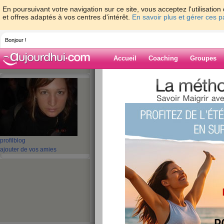
En poursuivant votre navigation sur ce site, vous acceptez l'utilisati
et offres adaptés à vos centres d'intérêt.
En savoir plus et gérer ces 
Bonjour !
Accueil
Coaching
Groupes
Accueil
>
espaces
>
peggy72
> 3 eme jo
Blog de peggy7
aide blog
3 eme jour
profil
blog
ajouter de vos amies
publié le 20/11/2008 à 09:06