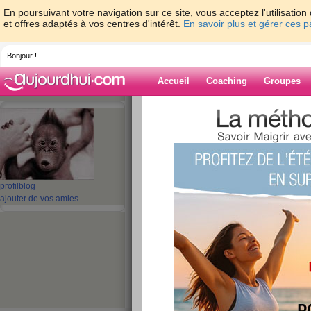
En poursuivant votre navigation sur ce site, vous acceptez l'utilisati
et offres adaptés à vos centres d'intérêt.
En savoir plus et gérer ces 
Bonjour !
Accueil
Coaching
Groupes
Accueil
>
espaces
>
patouff
> il plzzzzzeu
Blog de patouff
aide blog
profil
blog
il plzzzzzeut il ple
ajouter de vos amies
publié le 27/05/2008 à 08:52
bon voila me revoila en pleine action decider 
vous aller me dire que sa reviens souvent ben vou
bougeauis pas mais la regime dukan premiere et
donc voila comme en plus je n qi plus de boulo