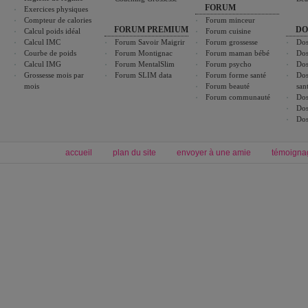
FORUM
Exercices physiques
Compteur de calories
Forum minceur
FORUM PREMIUM
DO
Calcul poids idéal
Forum cuisine
Calcul IMC
Forum Savoir Maigrir
Forum grossesse
Dos
Courbe de poids
Forum Montignac
Forum maman bébé
Dos
Calcul IMG
Forum MentalSlim
Forum psycho
Dos
Grossesse mois par
Forum SLIM data
Forum forme santé
Dos
mois
Forum beauté
san
Forum communauté
Dos
Dos
Dos
accueil
plan du site
envoyer à une amie
témoigna
Forum minceur
Forum cuisine
Commencer un régime
boissons, vins et cocktails
Alimentation équilibrée et nutrition
astuces et bons plans
Minceur
Recette cuisine
exercices physiques
recette facile
produits minceur
Recette poulet
Tags
:
ventre plat
|
maigrir des fesses
|
abdominaux
|
régime américain
|
régime mayo
|