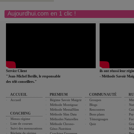
Aujourdhui.com en 1 clic !
Service Client
ils ont réussi leur rég
"Jean-Michel Berille, le responsable
- Méthode Savoir Maig
des télé-conseillers."
ACCUEIL
PREMIUM
COMMUNAUTÉ
RU
Accueil
Régime Savoir Maigrir
Groupes
Min
Méthode Montignac
Blogs
Nut
Méthode MentalSlim
Rencontres
Cui
COACHING
Méthode Slim Data
Bons plans
Psy
Menus régime
Méthodes Naturelles
Témoignages
For
Liste de courses
Méthode Chrono-
Quiz
Gro
Suivi des mensurations
Géno-Nutrition
Ma
Réglette de régime
Coaching Grossesse
Bea