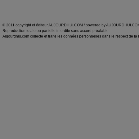
Découvrez aussi
:
exercices abdominaux
|
recette wok
|
ANXA Partenaires
:
Recette
de cuisine |
Recette cuisine
|
© 2011 copyright et éditeur AUJOURDHUI.COM / powered by AUJOURDHUI.CO
Reproduction totale ou partielle interdite sans accord préalable.
Aujourdhui.com collecte et traite les données personnelles dans le respect de la 