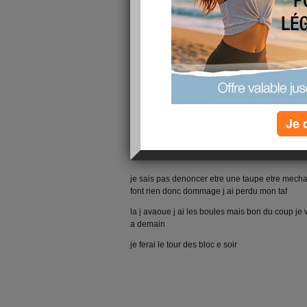
ma pas fait plaisir il ne prenne plus en cuisine
enbaucher fautr dire aussi qqui avait les deuxx
les saquer elle parle pas elle grogne et mordre et
donc incompatibiliter d humeur et jalousie par r
autres equipe sa se passait tres bien
Je 
et voila ou etait le hic jaousie manque de rens
taupe et tout dire au autre mechante mais non
je sais pas denoncer etre une taupe etre mecha
font rien donc dommage j ai perdu mon taf
la j avaoue j ai les boules mais bon du coup je 
a demain
je ferai le tour des bloc e soir