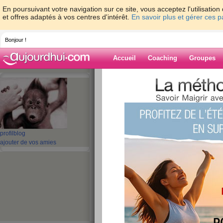
En poursuivant votre navigation sur ce site, vous acceptez l'utilisati
et offres adaptés à vos centres d'intérêt.
En savoir plus et gérer ces 
Bonjour !
Accueil
Coaching
Groupes
Accueil
>
espaces
>
patouff
> entretien a
chance
Blog de patouff
aide blog
profil
blog
ajouter de vos amies
entretien aujourdh
moi bonne chance
publié le 19/05/2008 à 07:22
ben voila je fippe