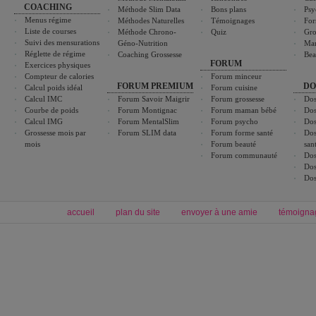
COACHING
Méthode Slim Data
Bons plans
Psy
Menus régime
Méthodes Naturelles
Témoignages
For
Liste de courses
Méthode Chrono-
Quiz
Gro
Suivi des mensurations
Géno-Nutrition
Ma
Réglette de régime
Coaching Grossesse
Bea
FORUM
Exercices physiques
Compteur de calories
Forum minceur
FORUM PREMIUM
DO
Calcul poids idéal
Forum cuisine
Calcul IMC
Forum Savoir Maigrir
Forum grossesse
Dos
Courbe de poids
Forum Montignac
Forum maman bébé
Dos
Calcul IMG
Forum MentalSlim
Forum psycho
Dos
Grossesse mois par
Forum SLIM data
Forum forme santé
Dos
mois
Forum beauté
san
Forum communauté
Dos
Dos
Dos
accueil
plan du site
envoyer à une amie
témoigna
Forum minceur
Forum cuisine
Commencer un régime
boissons, vins et cocktails
Alimentation équilibrée et nutrition
astuces et bons plans
Minceur
Recette cuisine