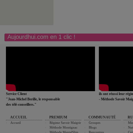
Aujourdhui.com en 1 clic !
Service Client
ils ont réussi leur rég
"Jean-Michel Berille, le responsable
- Méthode Savoir Maig
des télé-conseillers."
ACCUEIL
PREMIUM
COMMUNAUTÉ
RU
Accueil
Régime Savoir Maigrir
Groupes
Min
Méthode Montignac
Blogs
Nut
Méthode MentalSlim
Rencontres
Cui