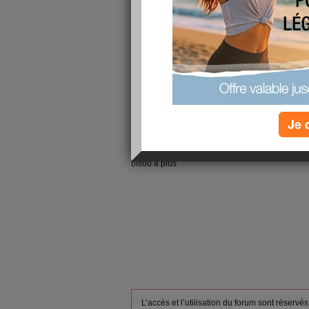
quelle merde j explique
j ai un entretien aujourdhui pour un contrat cdi
pas les rue ces betes la faudrait pas oublier lol
donc je disiat un enretien j esperes pour cettes f
mon truc je sais ou c ets pour ne pas chercher
apres benon veras bien avec la chance que j ai 
bon croisons les doigtr je vous dirais comment 
Je 
voua 8h30 en plus sa fait tot
vache lol bon aller je doit rester confiante et pos
bisou a plus
L’accès et l’utilisation du forum sont réser