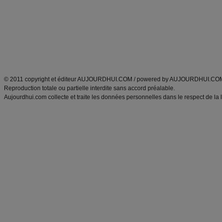
exercices physiques
recette facile
produits minceur
Recette poulet
Tags
:
ventre plat
|
maigrir des fesses
|
abdominaux
|
régime américain
|
régime mayo
|
Découvrez aussi
:
exercices abdominaux
|
recette wok
|
ANXA Partenaires
:
Recette
de cuisine |
Recette cuisine
|
© 2011 copyright et éditeur AUJOURDHUI.COM / powered by AUJOURDHUI.CO
Reproduction totale ou partielle interdite sans accord préalable.
Aujourdhui.com collecte et traite les données personnelles dans le respect de la 