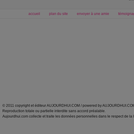
accueil
plan du site
envoyer à une amie
témoigna
Forum minceur
Forum cuisine
Commencer un régime
boissons, vins et cocktails
Alimentation équilibrée et nutrition
astuces et bons plans
Minceur
Recette cuisine
exercices physiques
recette facile
produits minceur
Recette poulet
Tags
:
ventre plat
|
maigrir des fesses
|
abdominaux
|
régime américain
|
régime mayo
|
Découvrez aussi
:
exercices abdominaux
|
recette wok
|
ANXA Partenaires
:
Recette
de cuisine |
Recette cuisine
|
© 2011 copyright et éditeur AUJOURDHUI.COM / powered by AUJOURDHUI.CO
Reproduction totale ou partielle interdite sans accord préalable.
Aujourdhui.com collecte et traite les données personnelles dans le respect de la 