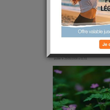
lire la suite
coucou ses passi
publié le 26/10/2008 à 02:39
j'ai reprie mes kilo aide moi je suis decourage
lire la suite
Je 
passiance72
publié le 25/05/2008 à 01:51