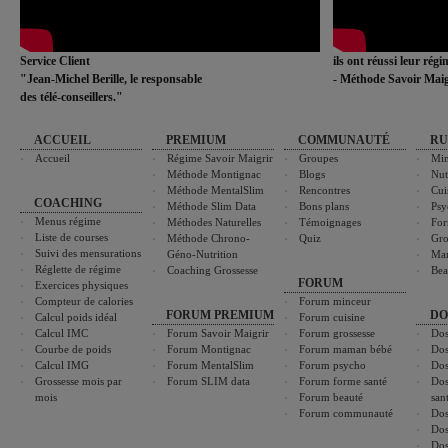
Service Client
ils ont réussi leur rég
"Jean-Michel Berille, le responsable
- Méthode Savoir Maig
des télé-conseillers."
ACCUEIL
PREMIUM
COMMUNAUTÉ
RU
Accueil
Régime Savoir Maigrir
Groupes
Min
Méthode Montignac
Blogs
Nut
Méthode MentalSlim
Rencontres
Cui
COACHING
Méthode Slim Data
Bons plans
Psy
Menus régime
Méthodes Naturelles
Témoignages
For
Liste de courses
Méthode Chrono-
Quiz
Gro
Suivi des mensurations
Géno-Nutrition
Ma
Réglette de régime
Coaching Grossesse
Bea
FORUM
Exercices physiques
Compteur de calories
Forum minceur
FORUM PREMIUM
DO
Calcul poids idéal
Forum cuisine
Calcul IMC
Forum Savoir Maigrir
Forum grossesse
Dos
Courbe de poids
Forum Montignac
Forum maman bébé
Dos
Calcul IMG
Forum MentalSlim
Forum psycho
Dos
Grossesse mois par
Forum SLIM data
Forum forme santé
Dos
mois
Forum beauté
san
Forum communauté
Dos
Dos
Dos