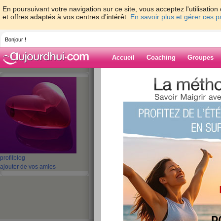
En poursuivant votre navigation sur ce site, vous acceptez l'utilisati
et offres adaptés à vos centres d'intérêt.
En savoir plus et gérer ces 
Bonjour !
Accueil
Coaching
Groupes
Accueil
>
espaces
>
passiance
Blog de passia
aide blog
1 - 4 de 4
«
‹ Préc.
1
Suiv. ›
»
profil
blog
ajouter de vos amies
coucou ses passi
publié le 26/10/2008 à 02:39
j'ai reprie mes kilo aide moi je suis decourage