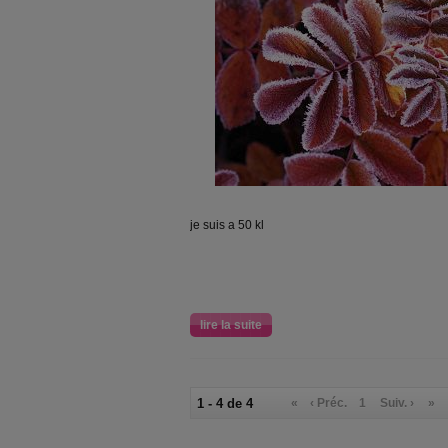
je suis a 50 kl
lire la suite
1 - 4 de 4
«
‹ Préc.
1
Suiv. ›
»