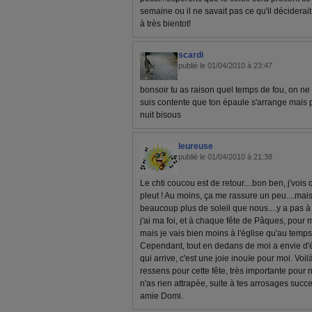
semaine ou il ne savait pas ce qu'il déciderait!
à très bientot!
scardi
publié le 01/04/2010 à 23:47
bonsoir tu as raison quel temps de fou, on ne 
suis contente que ton épaule s'arrange mais p
nuit bisous
leureuse
publié le 01/04/2010 à 21:38
Le chti coucou est de retour....bon ben, j'vois 
pleut ! Au moins, ça me rassure un peu....m
beaucoup plus de soleil que nous....y a pas à d
j'ai ma foi, et à chaque fête de Pâques, pour 
mais je vais bien moins à l'église qu'au temps
Cependant, tout en dedans de moi a envie d'é
qui arrive, c'est une joie inouïe pour moi. Voil
ressens pour cette fête, très importante pour 
n'as rien attrapée, suite à tes arrosages success
amie Domi.