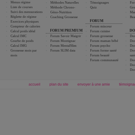
Menus régime
Méthodes Naturelles
Témoignages
For
Liste de courses
Méthode Chrono-
Quiz
Gro
Suivi des mensurations
Géno-Nutrition
Ma
Réglette de régime
Coaching Grossesse
Bea
FORUM
Exercices physiques
Compteur de calories
Forum minceur
FORUM PREMIUM
DO
Calcul poids idéal
Forum cuisine
Calcul IMC
Forum Savoir Maigrir
Forum grossesse
Dos
Courbe de poids
Forum Montignac
Forum maman bébé
Dos
Calcul IMG
Forum MentalSlim
Forum psycho
Dos
Grossesse mois par
Forum SLIM data
Forum forme santé
Dos
mois
Forum beauté
san
Forum communauté
Dos
Dos
Dos
accueil
plan du site
envoyer à une amie
témoigna
Forum minceur
Forum cuisine
Commencer un régime
boissons, vins et cocktails
Alimentation équilibrée et nutrition
astuces et bons plans
Minceur
Recette cuisine
exercices physiques
recette facile
produits minceur
Recette poulet