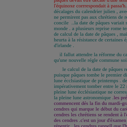
pâques devait être décalé d'une se
l'équinoxe corrrespondait à passa'h.
décalages du calendrier julien , avec
ne permirent pas aux chrétiens de r
concile ..la date de pâques variait 
monde . a plusieurs reprise rome t
de calcul de la date de pâques , mai
heurta à la résistance de certaines 
d'irlande .
il fallut attendre la réforme du c
qu'une nouvelle régle commune soi
le calcul de la date de pâques re
puisque pâques tombe le premier di
lune écclsiastique de printemps . de
impérativement tomber entre le 22 m
pleine lune écclésiastique ne corre
la pleine lune astronomique .
les pr
commencent dés la fin du mardi-gra
cendres qui marque le début du car
cendres les chrétiens se rendent à l'
des cendres .c'est un jour d'éxamen
répentir . les cendres rappell que l