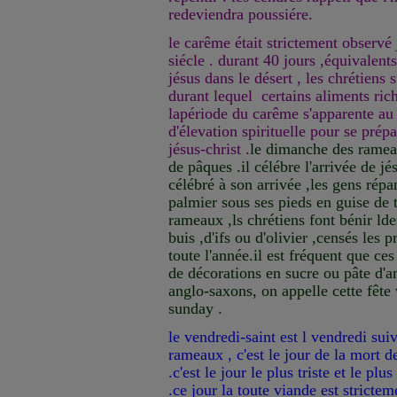
redeviendra poussiére.
le carême était strictement observ
siécle . durant 40 jours ,équivalent
jésus dans le désert , les chrétiens
durant lequel certains aliments rich
lapériode du carême s'apparente au 
d'élevation spirituelle pour se prépa
jésus-christ .
le dimanche des ramea
de pâques .il célébre l'arrivée de jé
célébré à son arrivée ,les gens rép
palmier sous ses pieds en guise de 
rameaux ,ls chrétiens font bénir ld
buis ,d'ifs ou d'olivier ,censés les 
toute l'année.il est fréquent que ce
de décorations en sucre ou pâte d'
anglo-saxons, on appelle cette fêt
sunday .
le vendredi-saint est l vendredi su
rameaux , c'est le jour de la mort de
.c'est le jour le plus triste et le pl
.ce jour la toute viande est stricteme