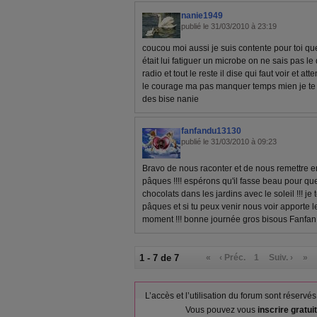
nanie1949
publié le 31/03/2010 à 23:19
coucou moi aussi je suis contente pour toi que l
était lui fatiguer un microbe on ne sais pas le
radio et tout le reste il dise qui faut voir et 
le courage ma pas manquer temps mien je te s
des bise nanie
fanfandu13130
publié le 31/03/2010 à 09:23
Bravo de nous raconter et de nous remettre 
pâques !!!! espérons qu'il fasse beau pour que
chocolats dans les jardins avec le soleil !!! j
pâques et si tu peux venir nous voir apporte l
moment !!! bonne journée gros bisous Fanfan
1 - 7 de 7
«
‹ Préc.
1
Suiv. ›
»
L’accès et l’utilisation du forum sont réser
Vous pouvez vous
inscrire gratu