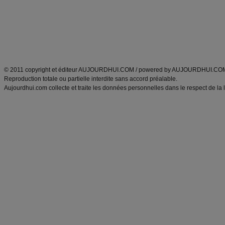
Tags
:
ventre plat
|
maigrir des fesses
|
abdominaux
|
régime américain
|
régime mayo
|
Découvrez aussi
:
exercices abdominaux
|
recette wok
|
ANXA Partenaires
:
Recette
de cuisine |
Recette cuisine
|
© 2011 copyright et éditeur AUJOURDHUI.COM / powered by AUJOURDHUI.CO
Reproduction totale ou partielle interdite sans accord préalable.
Aujourdhui.com collecte et traite les données personnelles dans le respect de la 