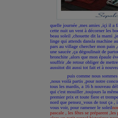
quelle journée ,mes amies ,içi il a f
cette nuit un vent à décorner les bo
beau soleil ,chouette dit la mami ,
linge qui attends dansla machine auss
pars au village chercher mon pain ,d
une saucée ,ça dégoulinait de part
bronchite ,alors que mon épaule év
souffrir ,de retour obliger de mettr
aussitot dit aussi tot fait et à nouve
puis comme nous sommes d
,nous voilà partis ,pour notre con
tous les mardis, a 16 h nouveau dé
qui c'est mouiller ,toujours la même
premier prix et toute fiere et trempe
nord que pensez_vous de tout ça , i
vous voir, pour ramener le soleil
no
pascale , les fêtes se préparent ,les 