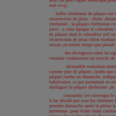
alors un petit rappel historique,po
tout ce-çi.
lafête chrétienne de pâques est la
résurrection de jésus - christ .dura
chrétienté , la pâques chrétienne co
juive . a cette époque le calendrier 
de pâques était le calendrier juif o
résurrection de jésus-christ tombait
nissan ,en même temps que péssah ,
des divergnces entre les églises
romaine conduisirent au concile de
alexandrie souhaitait mainteni
comme jour de pâques ,tandis que r
pâques tombe un dimanche ,indépe
babylonien. ce qui permettait en ou
distinguer la pâques chrétienne ,de 
constantin 1er convoqua le con
il fut décidé que tous les chrétiens 
premier dimanche aprés la pleine lu
printemps .pour éviter toute confusi