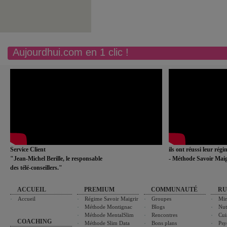
Aujourdhui.com en 1 clic !
Service Client
ils ont réussi leur rég
"Jean-Michel Berille, le responsable
- Méthode Savoir Maig
des télé-conseillers."
ACCUEIL
PREMIUM
COMMUNAUTÉ
RU
Accueil
Régime Savoir Maigrir
Groupes
Min
Méthode Montignac
Blogs
Nut
Méthode MentalSlim
Rencontres
Cui
COACHING
Méthode Slim Data
Bons plans
Psy