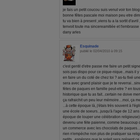
je fais un petit coucou suis venut voir ton bl
bonne fêtes pascale moi maison peu etre dim
tu va bien à present ,viens tu a la sortit d'avri
tenvoit toute ma sincereamitiée et t'embrasse
dany arles
Esquinade
publié le 02/04/2010 à 09:15
c'est gentil d'etre passe me faire un petit si
sois pas dispo pour ce pique-nique...mais il y
en faire un du coté de chez toi ? as-tu fixé un
sera avec grand plaisir que je te reverrai...s
fètes de paques en famille peut-etre ? en tous 
historique que tu as fait...certain ne doive m
ça rafraichit un peu leur mémoire....moi, ça
...à cette époque là, j'étais très souvent à l'é
une école de soeurs...jusqu'à l'age de 12 ans e
époque de louper une célébration religieuse) ...
devenu une fète paienne, comme beaucoup d'a
un commerce avec les chocolats de paques...
rien n'empèche non plus de pratiquer sa religi
petits...espérons que le soleil sera présent c