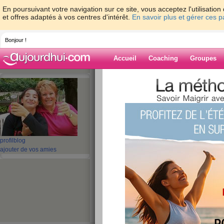
En poursuivant votre navigation sur ce site, vous acceptez l'utilisati
et offres adaptés à vos centres d'intérêt.
En savoir plus et gérer ces 
Bonjour !
Accueil
Coaching
Groupes
Accueil
>
espaces
>
paciflo
> pâques chréti
Blog de paciflo
aide blog
pâques chrétienne
profil
blog
ajouter de vos amies
historique !!!!!!!!
publié le 31/03/2010 à 00:06