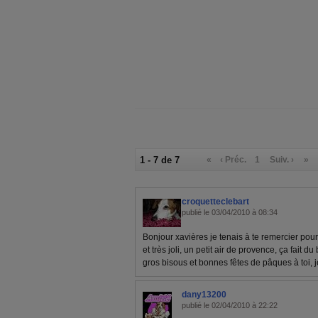
1 - 7 de 7
«
‹ Préc.
1
Suiv. ›
»
croquetteclebart
publié le 03/04/2010 à 08:34
Bonjour xavières je tenais à te remercier pour l
et très joli, un petit air de provence, ça fait du
gros bisous et bonnes fêtes de pâques à toi, je
dany13200
publié le 02/04/2010 à 22:22