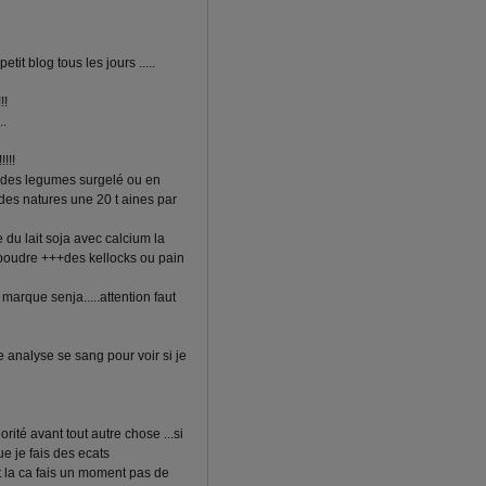
tit blog tous les jours .....
!!
..
!!!
,des legumes surgelé ou en
andes natures une 20 t aines par
e du lait soja avec calcium la
 poudre +++des kellocks ou pain
arque senja.....attention faut
ne analyse se sang pour voir si je
rité avant tout autre chose ...si
ue je fais des ecats
t la ca fais un moment pas de