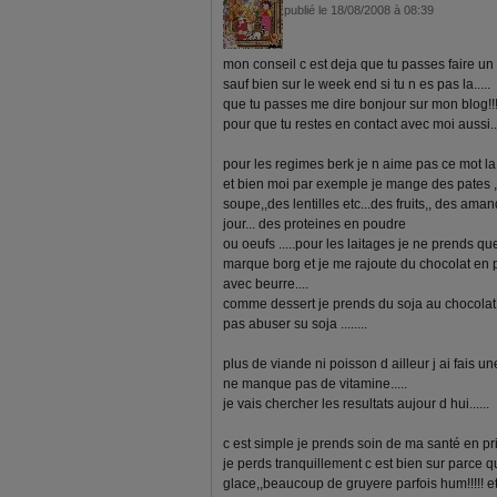
publié le 18/08/2008 à 08:39
mon conseil c est deja que tu passes faire un pe
sauf bien sur le week end si tu n es pas la.....
que tu passes me dire bonjour sur mon blog!!!
pour que tu restes en contact avec moi aussi..
pour les regimes berk je n aime pas ce mot la!!
et bien moi par exemple je mange des pates 
soupe,,des lentilles etc...des fruits,, des am
jour... des proteines en poudre
ou oeufs .....pour les laitages je ne prends qu
marque borg et je me rajoute du chocolat en
avec beurre....
comme dessert je prends du soja au chocolat m
pas abuser su soja ........
plus de viande ni poisson d ailleur j ai fais u
ne manque pas de vitamine.....
je vais chercher les resultats aujour d hui......
c est simple je prends soin de ma santé en prio
je perds tranquillement c est bien sur parce q
glace,,beaucoup de gruyere parfois hum!!!!! e