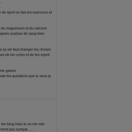
..
 de sport ou fais les exercices et
e du magnesium et du calcium
s apres analyse de sang bien
s sa vie faut changer les choses
es de ton corps et de ton esprit
eme galere
oute les questions que tu veux je
e ton blog mais tu ne me met
ment pas sympat ......