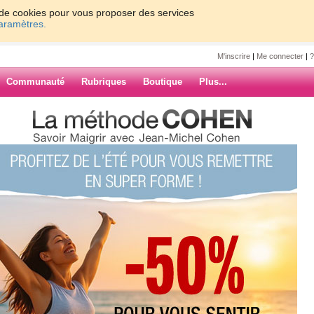
on de cookies pour vous proposer des services
paramètres.
M'inscrire
|
Me connecter
|
?
Communauté
Rubriques
Boutique
Plus...
quand tu nous tiens!!
2
 nous tiens!!
ARCHIVES