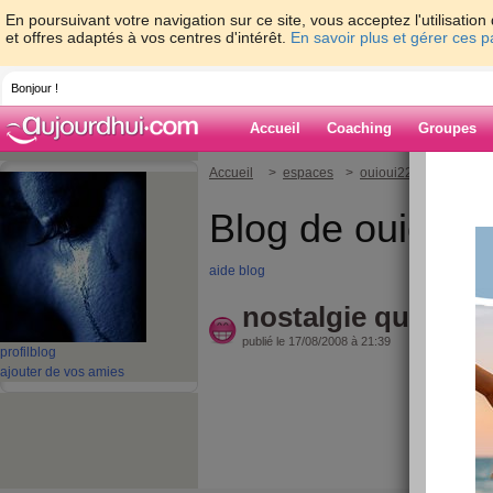
En poursuivant votre navigation sur ce site, vous acceptez l'utilisati
et offres adaptés à vos centres d'intérêt.
En savoir plus et gérer ces 
Bonjour !
Accueil
Coaching
Groupes
Accueil
>
espaces
>
ouioui22
> nostalgie 
Blog de ouioui2
aide blog
nostalgie quand tu
publié le 17/08/2008 à 21:39
profil
blog
ajouter de vos amies