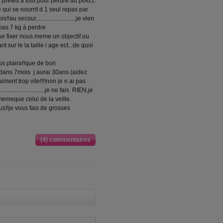
retes à tout pour perdre du poid,c
 qui se nourrit d 1 seul repas par
 secour..........................;je vien
pas 7 kg à perdre
 on se fixer nous meme un objectif.ou
t sur le la taille l age ect...de quoi
us plaira!!que de bon
!!dans 7mois j aurai 30ans (aidez
ment trop vite!!!!non je n ai pas
.........................je ne fais RIEN,je
memeque celui de la veille.
us!!je vous fais de grosses
(4) commentaires