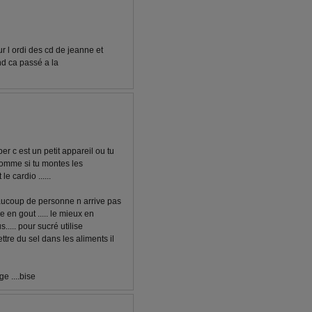
r l ordi des cd de jeanne et
nd ca passé a la
per c est un petit appareil ou tu
comme si tu montes les
le cardio ......
eaucoup de personne n arrive pas
e en gout ..... le mieux en
..... pour sucré utilise
ettre du sel dans les aliments il
ge ....bise