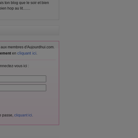
ais ton blog que le soir et bien
n hop au lit........
vés aux membres d'Aujourdhui.com.
cliquant ici
itement
en
.
nnectez-vous ici :
de passe,
cliquant ici
.