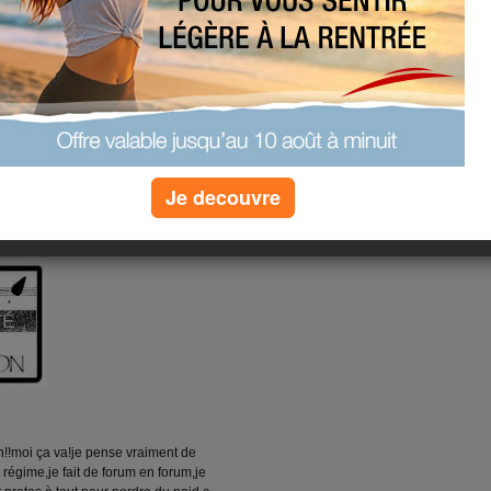
Je decouvre
n!!moi ça va!je pense vraiment de
gime,je fait de forum en forum,je