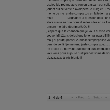
me rend compte que beaucoup de femmes sont p
est fou!!du régime au citron en passant par celle
jour et qui se vente d avoir perdue 10kg en 1 mois!!au
meme de me rendre compte ,qu en faite je n ai 
mais.................;13kg!!alors la question dois t
alors suivre se que nous dise les sites en se fixan
encore me faire déprimer!!LOL!!!
j espere que la chanson que je vous ai mise vo
souvenir!!!12ans déjas!!que le temps passe!!!!!
moi j ai peur!!),passer 20ans le temps^passe vrai
peur de veillir!!je me rend juste compte que.............
ne profite de rien!!chaque jour et quasiment le 
voili voila pour aujourd hui!!!prenez soins de vo
bizzzzzzzzz à trés bientot!!
1 - 4 de 4
«
‹ Préc.
1
Suiv. ›
»