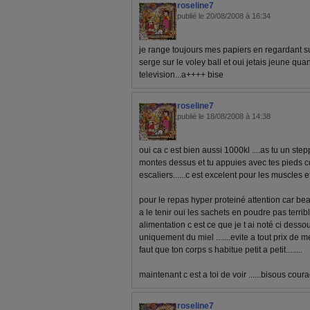
roseline7
publié le 20/08/2008 à 16:34
je range toujours mes papiers en regardant su
serge sur le voley ball et oui jetais jeune qua
television...a++++ bise
roseline7
publié le 18/08/2008 à 14:38
oui ca c est bien aussi 1000kl ....as tu un step
montes dessus et tu appuies avec tes pieds 
escaliers......c est excelent pour les muscles et 
pour le repas hyper proteiné attention car b
a le tenir oui les sachets en poudre pas terribl
alimentation c est ce que je t ai noté ci dessous
uniquement du miel .......evite a tout prix de m
faut que ton corps s habitue petit a petit........
maintenant c est a toi de voir ......bisous coura
roseline7