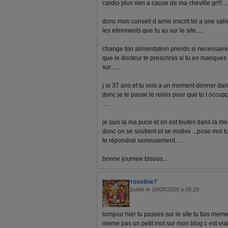
cardio plus rien a cause de ma cheville gr!!!....
donc mon conseil d amie inscrit toi a une salle
les etirements que tu as sur le site.....
change ton alimentation prends si necessair
que le docteur te prescriras si tu en manque
sur......
j ai 37 ans et tu vois a un moment donner dan
donc je te passe le relais pour que tu t occupp
.....
je suis la ma puce et on est toutes dans la m
donc on se soutient et se motive ...pose moi t
te répondrai serieusement.....
bonne journee bisous...
roseline7
publié le 18/08/2008 à 08:20
bonjour hier tu passes sur le site tu fais mem
meme pas un petit mot sur mon blog c est vrai