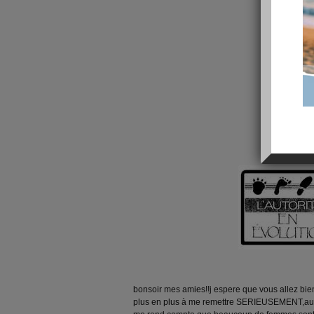
bonsoir mes amies!!j espere que vous allez bie
plus en plus à me remettre SERIEUSEMENT,au ré