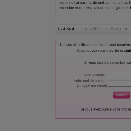
moi je ne t ai pas mis de mot car hier tu n as f
entendue moi apres avoir arroser le jardin et bie
1 - 4 de 4
«
‹ Préc.
1
Suiv. ›
»
L’accès et l’utilisation du forum sont réser
Vous pouvez vous
inscrire gratu
Si vous êtes déjà membre, co
votre pseudo :
votre mot de passe :
(envoyé par email)
Si vous avez oublié votre mot 