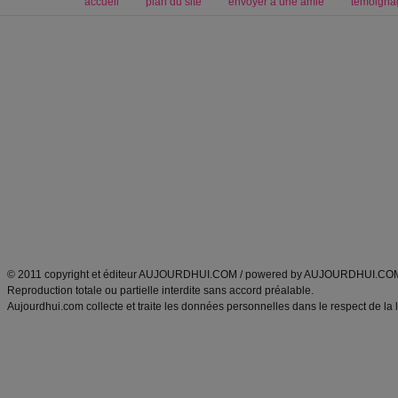
accueil
plan du site
envoyer à une amie
témoigna
Forum minceur
Forum cuisine
Commencer un régime
boissons, vins et cocktails
Alimentation équilibrée et nutrition
astuces et bons plans
Minceur
Recette cuisine
exercices physiques
recette facile
produits minceur
Recette poulet
Tags
:
ventre plat
|
maigrir des fesses
|
abdominaux
|
régime américain
|
régime mayo
|
Découvrez aussi
:
exercices abdominaux
|
recette wok
|
ANXA Partenaires
:
Recette
de cuisine |
Recette cuisine
|
© 2011 copyright et éditeur AUJOURDHUI.COM / powered by AUJOURDHUI.CO
Reproduction totale ou partielle interdite sans accord préalable.
Aujourdhui.com collecte et traite les données personnelles dans le respect de la 