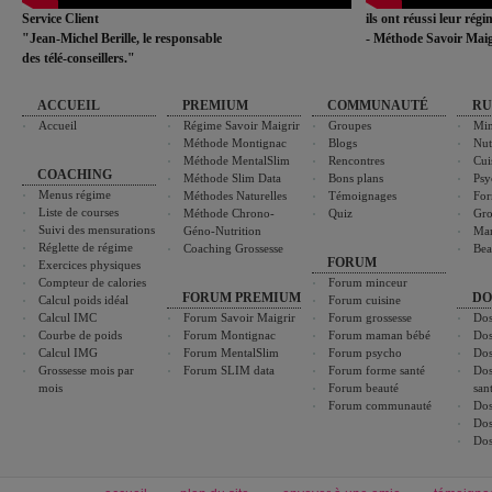
Service Client
ils ont réussi leur rég
"Jean-Michel Berille, le responsable
- Méthode Savoir Maig
des télé-conseillers."
ACCUEIL
PREMIUM
COMMUNAUTÉ
RU
Accueil
Régime Savoir Maigrir
Groupes
Min
Méthode Montignac
Blogs
Nut
Méthode MentalSlim
Rencontres
Cui
COACHING
Méthode Slim Data
Bons plans
Psy
Menus régime
Méthodes Naturelles
Témoignages
For
Liste de courses
Méthode Chrono-
Quiz
Gro
Suivi des mensurations
Géno-Nutrition
Ma
Réglette de régime
Coaching Grossesse
Bea
FORUM
Exercices physiques
Compteur de calories
Forum minceur
FORUM PREMIUM
DO
Calcul poids idéal
Forum cuisine
Calcul IMC
Forum Savoir Maigrir
Forum grossesse
Dos
Courbe de poids
Forum Montignac
Forum maman bébé
Dos
Calcul IMG
Forum MentalSlim
Forum psycho
Dos
Grossesse mois par
Forum SLIM data
Forum forme santé
Dos
mois
Forum beauté
san
Forum communauté
Dos
Dos
Dos