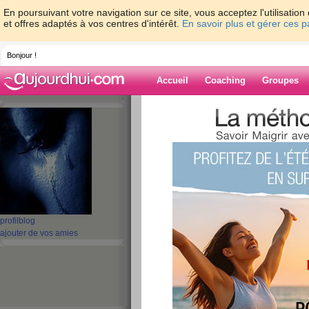
En poursuivant votre navigation sur ce site, vous acceptez l'utilisati
et offres adaptés à vos centres d'intérêt.
En savoir plus et gérer ces 
Bonjour !
Accueil
Coaching
Groupes
Accueil
>
espaces
>
ouioui22
> coucou
Blog de ouioui2
aide blog
coucou
publié le 21/07/2008 à 13:32
profil
blog
ajouter de vos amies