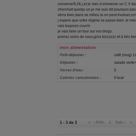
conserve!!LOL),et je vien d emmener un C.V dan
cherchait quelqu un,je me suis dit pourquoi pas 
vérra bien,dans se milieu la on peut évoluer,co
j espere que votre régime se passe bien ,le mien
vais toujours courrir.
je vais faire un tour sur vos blogs.
prenez soins de vous,gros bizzzzzz et à trés bie
mon alimentation
Petit-déjeuner :
café (mug) 1s
Déjeuner :
salade verte
Verres d'eau :
0
Calories consommées :
0 kcal
1 - 3 de 3
«
‹ Préc.
1
Suiv. ›
»