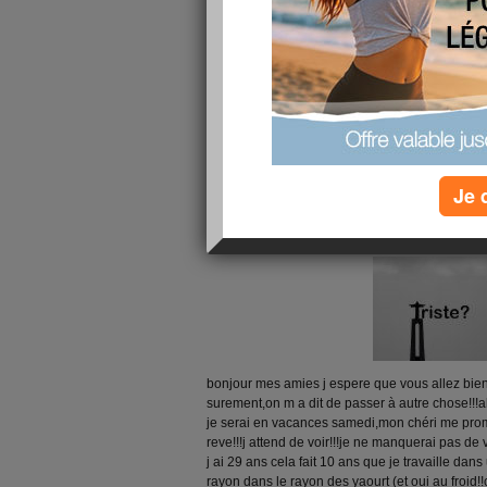
Je 
bonjour mes amies j espere que vous allez bie
surement,on m a dit de passer à autre chose!!!alor
je serai en vacances samedi,mon chéri me prom
reve!!!j attend de voir!!!je ne manquerai pas de 
j ai 29 ans cela fait 10 ans que je travaille dan
rayon dans le rayon des yaourt (et oui au froid!