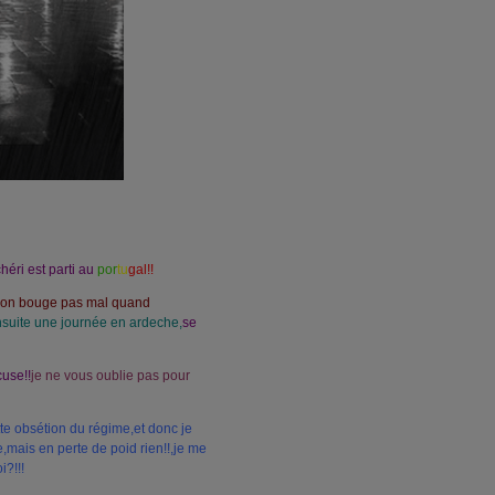
héri est parti au
por
tu
gal!!
 on bouge pas mal quand
nsuite une journée en ardeche,
se
cuse!!
je ne vous oublie pas pour
ette obsétion du régime,et donc je
,mais en perte de poid rien!!,je me
i?!!!