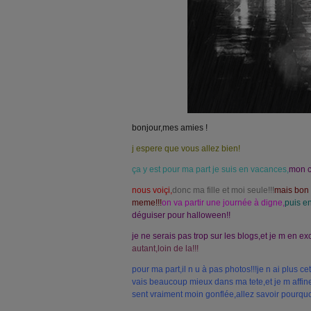
bonjour,mes amies !
j espere que vous allez bien!
ça y est pour ma part je suis en vacances,
mon c
nous voiçi,
donc ma fille et moi seule!!!
mais bon
meme!!!
on va partir une journée à digne,
puis e
déguiser pour halloween!!
je ne serais pas trop sur les blogs,et je m en ex
autant,loin de la!!!
pour ma part,il n u à pas photos!!!je n ai plus c
vais beaucoup mieux dans ma tete,et je m affine
sent vraiment moin gonflée,allez savoir pourquo