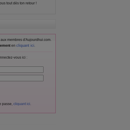
s tout dès ton retour !
vés aux membres d'Aujourdhui.com.
cliquant ici
itement
en
.
nnectez-vous ici :
de passe,
cliquant ici
.