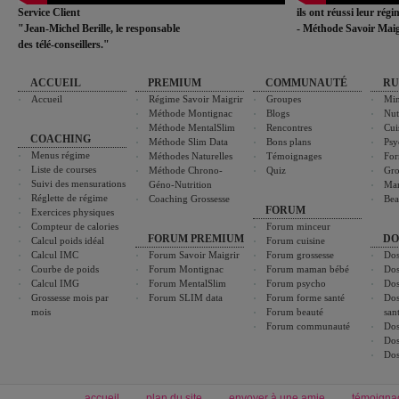
Service Client
ils ont réussi leur rég
"Jean-Michel Berille, le responsable
- Méthode Savoir Maig
des télé-conseillers."
ACCUEIL
PREMIUM
COMMUNAUTÉ
RU
Accueil
Régime Savoir Maigrir
Groupes
Min
Méthode Montignac
Blogs
Nut
Méthode MentalSlim
Rencontres
Cui
COACHING
Méthode Slim Data
Bons plans
Psy
Menus régime
Méthodes Naturelles
Témoignages
For
Liste de courses
Méthode Chrono-
Quiz
Gro
Suivi des mensurations
Géno-Nutrition
Ma
Réglette de régime
Coaching Grossesse
Bea
FORUM
Exercices physiques
Compteur de calories
Forum minceur
FORUM PREMIUM
DO
Calcul poids idéal
Forum cuisine
Calcul IMC
Forum Savoir Maigrir
Forum grossesse
Dos
Courbe de poids
Forum Montignac
Forum maman bébé
Dos
Calcul IMG
Forum MentalSlim
Forum psycho
Dos
Grossesse mois par
Forum SLIM data
Forum forme santé
Dos
mois
Forum beauté
san
Forum communauté
Dos
Dos
Dos
accueil
plan du site
envoyer à une amie
témoigna