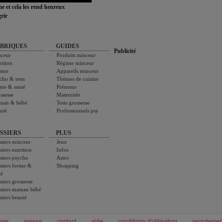
ime et cela les rend heureux
rir
BRIQUES
GUIDES
Publicité
ceur
Produits minceur
rition
Régime minceur
sine
Appareils minceur
cho & tests
Thèmes de cuisine
me & santé
Prénoms
ssesse
Maternités
man & bébé
Tests grossesse
uté
Professionnels psy
SSIERS
PLUS
siers minceur
Jeux
siers nutrition
Infos
siers psycho
Astro
siers forme &
Shopping
té
siers grossesse
siers maman bébé
siers beauté
ges
presse
contact
aide
conditions d'utilisation
recrutemen