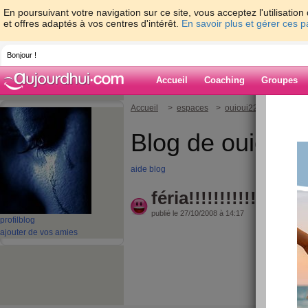
En poursuivant votre navigation sur ce site, vous acceptez l'utilisati
et offres adaptés à vos centres d'intérêt.
En savoir plus et gérer ces 
Bonjour !
Accueil
Coaching
Groupes
Accueil
>
espaces
>
ouioui22
> féria!!!!!!!!!!!
Blog de ouioui2
aide blog
féria!!!!!!!!!!!!!!!!!!!
publié le 27/10/2008 à 14:17
profil
blog
ajouter de vos amies