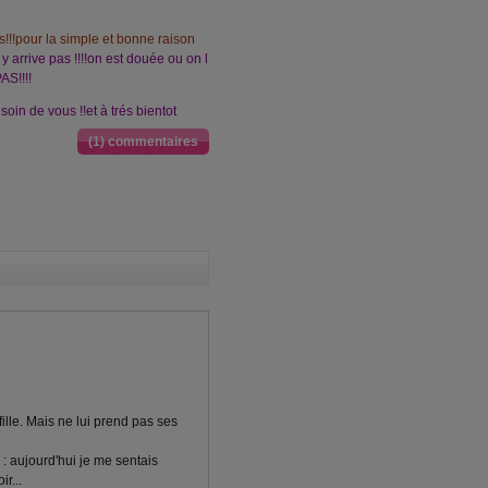
s!!!pour la simple et bonne raison
j y arrive pas !!!!on est douée ou on l
AS!!!!
oin de vous !!et à trés bientot
(1) commentaires
ille. Mais ne lui prend pas ses
e : aujourd'hui je me sentais
r...