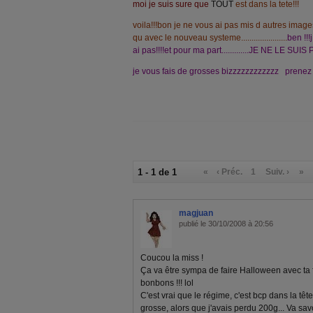
moi je suis sure que
TOUT
est dans la tete!!!
voila!!!bon je ne vous ai pas mis d autres image
qu avec le nouveau systeme......................
ben !!!
ai pas!!!!et pour ma part.............JE NE LE SUIS P
je vous fais de grosses bizzzzzzzzzzzz prenez s
1 - 1 de 1
«
‹ Préc.
1
Suiv. ›
»
magjuan
publié le 30/10/2008 à 20:56
Coucou la miss !
Ça va être sympa de faire Halloween avec ta f
bonbons !!! lol
C'est vrai que le régime, c'est bcp dans la têt
grosse, alors que j'avais perdu 200g... Va savoi