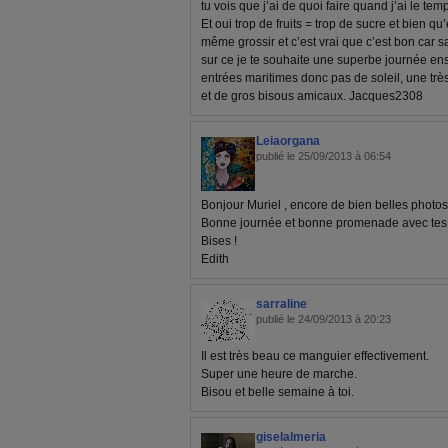
tu vois que j’ai de quoi faire quand j’ai le tem
Et oui trop de fruits = trop de sucre et bien q
même grossir et c’est vrai que c’est bon car 
sur ce je te souhaite une superbe journée enso
entrées maritimes donc pas de soleil, une très
et de gros bisous amicaux. Jacques2308
Leiaorgana
publié le 25/09/2013 à 06:54
Bonjour Muriel , encore de bien belles photos ,
Bonne journée et bonne promenade avec tes 
Bises !
Edith
sarraline
publié le 24/09/2013 à 20:23
Il est très beau ce manguier effectivement.
Super une heure de marche.
Bisou et belle semaine à toi.
giselalmeria