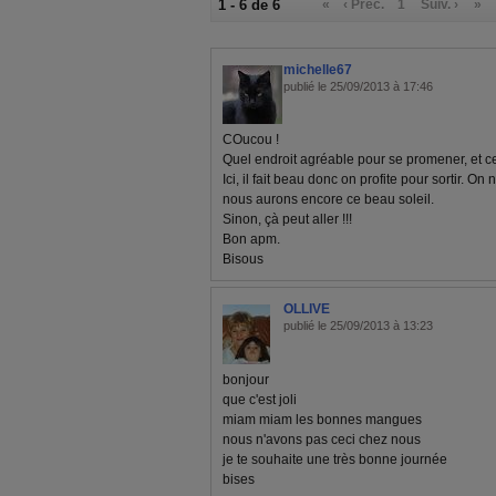
1 - 6 de 6
«
‹ Préc.
1
Suiv. ›
»
michelle67
publié le 25/09/2013 à 17:46
COucou !
Quel endroit agréable pour se promener, et ce 
Ici, il fait beau donc on profite pour sortir. 
nous aurons encore ce beau soleil.
Sinon, çà peut aller !!!
Bon apm.
Bisous
OLLIVE
publié le 25/09/2013 à 13:23
bonjour
que c'est joli
miam miam les bonnes mangues
nous n'avons pas ceci chez nous
je te souhaite une très bonne journée
bises