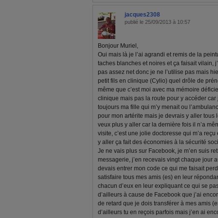
jacques2308
publié le 25/09/2013 à 10:57
Bonjour Muriel,
Oui mais là je l’ai agrandi et remis de la peintu
taches blanches et noires et ça faisait vilain,
pas assez net donc je ne l’utilise pas mais hie
petit fils en clinique (Cylio) quel drôle de pr
même que c’est moi avec ma mémoire déficiente
clinique mais pas la route pour y accéder car j
toujours ma fille qui m’y menait ou l’ambulan
pour mon artérite mais je devrais y aller tous 
veux plus y aller car la dernière fois il n’a 
visite, c’est une jolie doctoresse qui m’a reçu
y aller ça fait des économies à la sécurité soc
Je ne vais plus sur Facebook, je m’en suis re
messagerie, j’en recevais vingt chaque jour 
devais entrer mon code ce qui me faisait perdr
satisfaire tous mes amis (es) en leur répondan
chacun d’eux en leur expliquant ce qui se pass
d’ailleurs à cause de Facebook que j’ai enco
de retard que je dois transférer à mes amis (e
d’ailleurs tu en reçois parfois mais j’en ai e