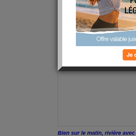
et maintenant c'est sur google 
facebook plus facilement ?
Donc, dimance je suis allée à 
la journée. Regardez ce beau
bientôt fleurir.
Je 
Bien sur le matin, rivière avec