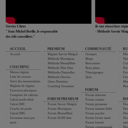
Service Client
ils ont réussi leur rég
"Jean-Michel Berille, le responsable
- Méthode Savoir Maig
des télé-conseillers."
ACCUEIL
PREMIUM
COMMUNAUTÉ
RU
Accueil
Régime Savoir Maigrir
Groupes
Min
Méthode Montignac
Blogs
Nut
Méthode MentalSlim
Rencontres
Cui
COACHING
Méthode Slim Data
Bons plans
Psy
Menus régime
Méthodes Naturelles
Témoignages
For
Liste de courses
Méthode Chrono-
Quiz
Gro
Suivi des mensurations
Géno-Nutrition
Ma
Réglette de régime
Coaching Grossesse
Bea
FORUM
Exercices physiques
Compteur de calories
Forum minceur
FORUM PREMIUM
DO
Calcul poids idéal
Forum cuisine
Calcul IMC
Forum Savoir Maigrir
Forum grossesse
Dos
Courbe de poids
Forum Montignac
Forum maman bébé
Dos
Calcul IMG
Forum MentalSlim
Forum psycho
Dos
Grossesse mois par
Forum SLIM data
Forum forme santé
Dos
mois
Forum beauté
san
Forum communauté
Dos