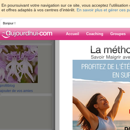
En poursuivant votre navigation sur ce site, vous acceptez l'utilisati
et offres adaptés à vos centres d'intérêt.
En savoir plus et gérer ces 
Bonjour !
Accueil
Coaching
Groupes
Accueil
>
espaces
>
orionne
> Bon début 
Blog de orionne
aide blog
Bon début de soiré
profil
blog
amies.
ajouter de vos amies
publié le 24/09/2013 à 19:27
Bonjour ou bonsoir à tous.
Je n'y comprends rien avant je
rester sur facebook, j'étais d