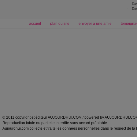
Dos
Dos
accueil
plan du site
envoyer à une amie
témoigna
Forum minceur
Forum cuisine
Commencer un régime
boissons, vins et cocktails
Alimentation équilibrée et nutrition
astuces et bons plans
Minceur
Recette cuisine
exercices physiques
recette facile
produits minceur
Recette poulet
Tags
:
ventre plat
|
maigrir des fesses
|
abdominaux
|
régime américain
|
régime mayo
|
Découvrez aussi
:
exercices abdominaux
|
recette wok
|
ANXA Partenaires
:
Recette
de cuisine |
Recette cuisine
|
© 2011 copyright et éditeur AUJOURDHUI.COM / powered by AUJOURDHUI.CO
Reproduction totale ou partielle interdite sans accord préalable.
Aujourdhui.com collecte et traite les données personnelles dans le respect de la 