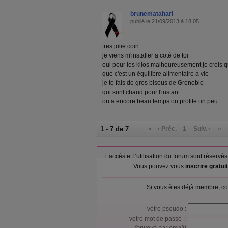
brunematahari
publié le 21/09/2013 à 18:05
tres jolie coin
je viens m'installer a coté de toi
oui pour les kilos malheureusement je crois q
que c'est un équilibre alimentaire a vie
je te fais de gros bisous de Grenoble
qui sont chaud pour l'instant
on a encore beau temps on profite un peu
1 - 7 de 7
«
‹ Préc.
1
Suiv. ›
»
L’accès et l’utilisation du forum sont réser
Vous pouvez vous
inscrire gratu
Si vous êtes déjà membre, co
votre pseudo :
votre mot de passe :