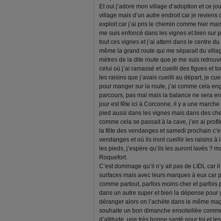
Et oui j’adore mon village d’adoption et ce jo
village mais d’un autre endroit car je reviens 
exploit car j’ai pris le chemin comme hier mais 
me suis enfoncé dans les vignes et bien sur 
tout ces vignes et j’ai atterri dans le centre du
même la grand route qui me séparait du villag
mètres de la dite route que je me suis retrouv
celui où j’ai ramassé et cueilli des figues et 
les raisins que j’avais cueilli au départ, je c
pour manger sur la route, j’ai comme cela eng
parcours, pas mal mais la balance ne sera en
jour est fête ici à Corconne, il y a une march
pied aussi dans les vignes mais dans des ch
comme cela se passait à la cave, j’en ai prof
la fête des vendanges et samedi prochain c’es
vendanges et où ils iront cueillir les raisins à
les pieds, j’espère qu’ils les auront lavés ? m
Roquefort.
C’est dommage qu’il n’y ait pas de LIDL car i
surfaces mais avec leurs marques à eux car po
comme partout, parfois moins cher et parfois
dans un autre super et bien la dépense pour y
déranger alors on l’achète dans le même maga
souhaite un bon dimanche ensoleillée comme ic
d’altitude, une très bonne santé pour toi et le