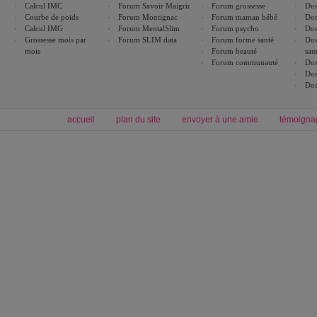
Calcul IMC
Forum Savoir Maigrir
Forum grossesse
Dos
Courbe de poids
Forum Montignac
Forum maman bébé
Dos
Calcul IMG
Forum MentalSlim
Forum psycho
Dos
Grossesse mois par
Forum SLIM data
Forum forme santé
Dos
mois
Forum beauté
san
Forum communauté
Dos
Dos
Dos
accueil
plan du site
envoyer à une amie
témoigna
Forum minceur
Forum cuisine
Commencer un régime
boissons, vins et cocktails
Alimentation équilibrée et nutrition
astuces et bons plans
Minceur
Recette cuisine
exercices physiques
recette facile
produits minceur
Recette poulet
Tags
:
ventre plat
|
maigrir des fesses
|
abdominaux
|
régime américain
|
régime mayo
|
Découvrez aussi
:
exercices abdominaux
|
recette wok
|
ANXA Partenaires
:
Recette
de cuisine |
Recette cuisine
|