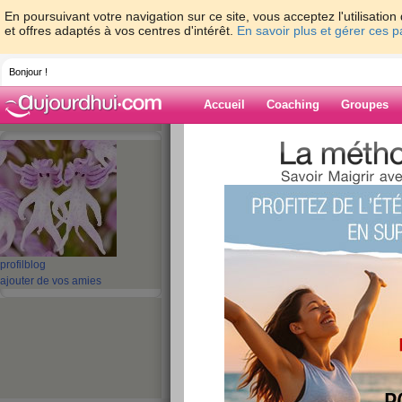
En poursuivant votre navigation sur ce site, vous acceptez l'utilisati
et offres adaptés à vos centres d'intérêt.
En savoir plus et gérer ces 
Bonjour !
Accueil
Coaching
Groupes
Accueil
>
espaces
>
orionne
> Coucou c'es
Blog de orionne
aide blog
Coucou c'est le wee
profil
blog
beau !
ajouter de vos amies
publié le 21/09/2013 à 17:51