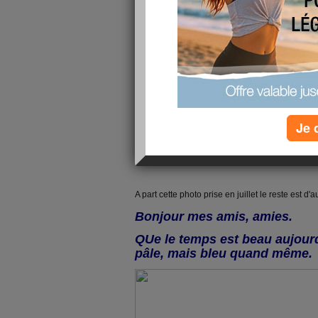
Je 
A part cette photo prise en juillet le reste est d'
Bonjour mes amis, amies.
QUe le temps est beau aujourd'
pâle, mais bleu quand même.