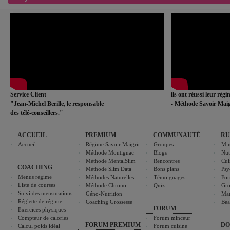
Service Client
ils ont réussi leur rég
"Jean-Michel Berille, le responsable
- Méthode Savoir Maig
des télé-conseillers."
ACCUEIL
PREMIUM
COMMUNAUTÉ
RU
Accueil
Régime Savoir Maigrir
Groupes
Min
Méthode Montignac
Blogs
Nut
Méthode MentalSlim
Rencontres
Cui
COACHING
Méthode Slim Data
Bons plans
Psy
Menus régime
Méthodes Naturelles
Témoignages
For
Liste de courses
Méthode Chrono-
Quiz
Gro
Suivi des mensurations
Géno-Nutrition
Ma
Réglette de régime
Coaching Grossesse
Bea
FORUM
Exercices physiques
Compteur de calories
Forum minceur
FORUM PREMIUM
DO
Calcul poids idéal
Forum cuisine