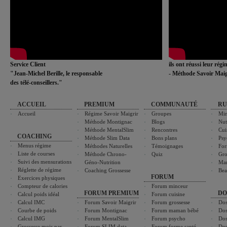
Service Client
ils ont réussi leur rég
"Jean-Michel Berille, le responsable
- Méthode Savoir Maig
des télé-conseillers."
ACCUEIL
PREMIUM
COMMUNAUTÉ
RU
Accueil
Régime Savoir Maigrir
Groupes
Min
Méthode Montignac
Blogs
Nut
Méthode MentalSlim
Rencontres
Cui
COACHING
Méthode Slim Data
Bons plans
Psy
Menus régime
Méthodes Naturelles
Témoignages
For
Liste de courses
Méthode Chrono-
Quiz
Gro
Suivi des mensurations
Géno-Nutrition
Ma
Réglette de régime
Coaching Grossesse
Bea
FORUM
Exercices physiques
Compteur de calories
Forum minceur
FORUM PREMIUM
DO
Calcul poids idéal
Forum cuisine
Calcul IMC
Forum Savoir Maigrir
Forum grossesse
Dos
Courbe de poids
Forum Montignac
Forum maman bébé
Dos
Calcul IMG
Forum MentalSlim
Forum psycho
Dos
Grossesse mois par
Forum SLIM data
Forum forme santé
Dos