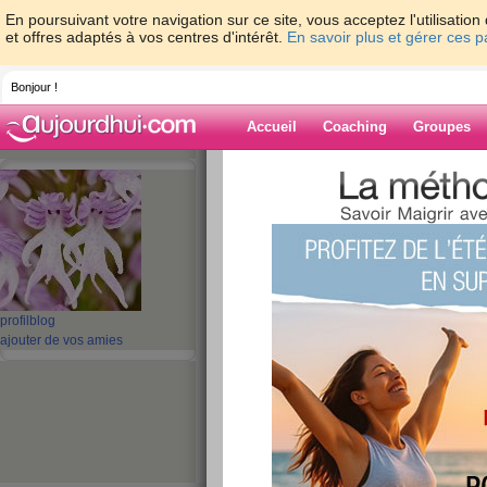
En poursuivant votre navigation sur ce site, vous acceptez l'utilisati
et offres adaptés à vos centres d'intérêt.
En savoir plus et gérer ces 
Bonjour !
Accueil
Coaching
Groupes
Accueil
>
espaces
>
orionne
> Bonne nui
Blog de orionne
aide blog
Bonne nuit.
profil
blog
publié le 17/09/2011 à 02:47
ajouter de vos amies
Demain, je pars dans la famille je s
midi c'est à dire la nuit pour vous
*Bon week end;
Bisous