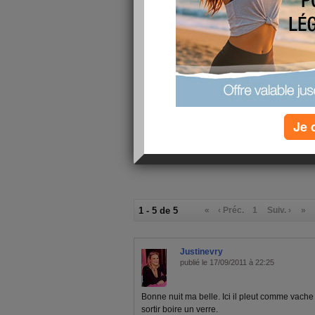
mon alimentation
Pain, baguett
Petit-déjeuner :
sucre, tout t
Déjeuner :
Paella, surg
Verres d'eau :
0
Calories consommées :
1290 kcal
Je 
1 - 5 de 5
«
‹ Préc.
1
Suiv. ›
»
Justinevry
publié le 17/09/2011 à 22:25
Bonne nuit ma belle. Ici il pleut comme vache
sortir boire un verre.