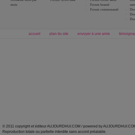
mois
Forum beauté
san
Forum communauté
Dos
Dos
Dos
accueil
plan du site
envoyer à une amie
témoigna
Forum minceur
Forum cuisine
Commencer un régime
boissons, vins et cocktails
Alimentation équilibrée et nutrition
astuces et bons plans
Minceur
Recette cuisine
exercices physiques
recette facile
produits minceur
Recette poulet
Tags
:
ventre plat
|
maigrir des fesses
|
abdominaux
|
régime américain
|
régime mayo
|
Découvrez aussi
:
exercices abdominaux
|
recette wok
|
ANXA Partenaires
:
Recette
de cuisine |
Recette cuisine
|
© 2011 copyright et éditeur AUJOURDHUI.COM / powered by AUJOURDHUI.CO
Reproduction totale ou partielle interdite sans accord préalable.