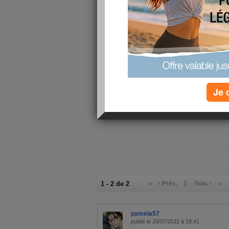
Je viens j
relaxer 2 
aujourdhu
vous ?
Je 
1 - 2 de 2
«
‹ Préc.
1
Suiv. ›
»
pamela57
publié le 26/07/2011 à 18:41