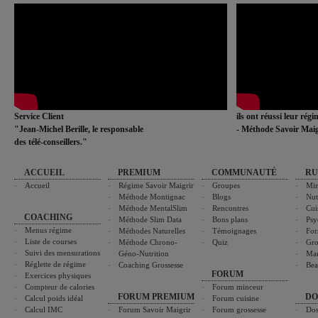
Service Client
ils ont réussi leur rég
"Jean-Michel Berille, le responsable
- Méthode Savoir Maig
des télé-conseillers."
ACCUEIL
PREMIUM
COMMUNAUTÉ
RU
Accueil
Régime Savoir Maigrir
Groupes
Min
Méthode Montignac
Blogs
Nut
Méthode MentalSlim
Rencontres
Cui
COACHING
Méthode Slim Data
Bons plans
Psy
Menus régime
Méthodes Naturelles
Témoignages
For
Liste de courses
Méthode Chrono-
Quiz
Gro
Suivi des mensurations
Géno-Nutrition
Ma
Réglette de régime
Coaching Grossesse
Bea
FORUM
Exercices physiques
Compteur de calories
Forum minceur
FORUM PREMIUM
DO
Calcul poids idéal
Forum cuisine
Calcul IMC
Forum Savoir Maigrir
Forum grossesse
Dos