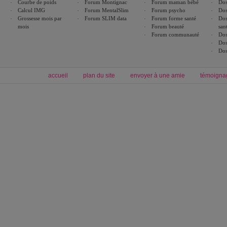
Courbe de poids
Forum Montignac
Forum maman bébé
Dos
Calcul IMG
Forum MentalSlim
Forum psycho
Dos
Grossesse mois par
Forum SLIM data
Forum forme santé
Dos
mois
Forum beauté
san
Forum communauté
Dos
Dos
Dos
accueil
plan du site
envoyer à une amie
témoigna
Forum minceur
Forum cuisine
Commencer un régime
boissons, vins et cocktails
Alimentation équilibrée et nutrition
astuces et bons plans
Minceur
Recette cuisine
exercices physiques
recette facile
produits minceur
Recette poulet
Tags
:
ventre plat
|
maigrir des fesses
|
abdominaux
|
régime américain
|
régime mayo
|
Découvrez aussi
:
exercices abdominaux
|
recette wok
|
ANXA Partenaires
:
Recette
de cuisine |
Recette cuisine
|