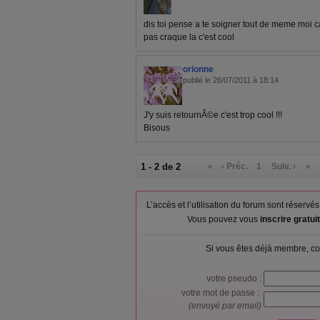
dis toi pense a te soigner tout de meme moi c
pas craque la c'est cool
orionne
publié le 26/07/2011 à 18:14
J'y suis retournÃ©e c'est trop cool !!!
Bisous
1 - 2 de 2
«
‹ Préc.
1
Suiv. ›
»
L’accès et l’utilisation du forum sont réser
Vous pouvez vous
inscrire gratu
Si vous êtes déjà membre, co
votre pseudo :
votre mot de passe :
(envoyé par email)