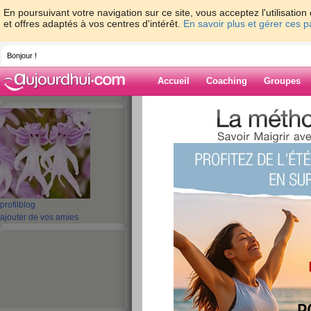
En poursuivant votre navigation sur ce site, vous acceptez l'utilisati
et offres adaptés à vos centres d'intérêt.
En savoir plus et gérer ces 
Bonjour !
Accueil
Coaching
Groupes
Accueil
>
espaces
>
orionne
> Je viens ju
aujourdhui.com, et vous ?
Blog de orionne
aide blog
Je viens juste de m
profil
blog
ajouter de vos amies
minutes sur aujou
vous ?
publié le 26/07/2011 à 18:14