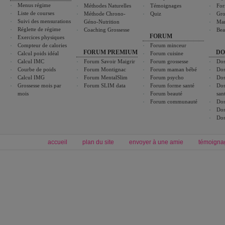
Menus régime
Méthodes Naturelles
Témoignages
For
Liste de courses
Méthode Chrono-
Quiz
Gro
Suivi des mensurations
Géno-Nutrition
Ma
Réglette de régime
Coaching Grossesse
Bea
FORUM
Exercices physiques
Compteur de calories
Forum minceur
FORUM PREMIUM
DO
Calcul poids idéal
Forum cuisine
Calcul IMC
Forum Savoir Maigrir
Forum grossesse
Dos
Courbe de poids
Forum Montignac
Forum maman bébé
Dos
Calcul IMG
Forum MentalSlim
Forum psycho
Dos
Grossesse mois par
Forum SLIM data
Forum forme santé
Dos
mois
Forum beauté
san
Forum communauté
Dos
Dos
Dos
accueil
plan du site
envoyer à une amie
témoigna
Forum minceur
Forum cuisine
Commencer un régime
boissons, vins et cocktails
Alimentation équilibrée et nutrition
astuces et bons plans
Minceur
Recette cuisine
exercices physiques
recette facile