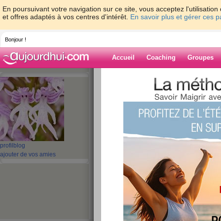
En poursuivant votre navigation sur ce site, vous acceptez l'utilisati
et offres adaptés à vos centres d'intérêt.
En savoir plus et gérer ces 
Bonjour !
Accueil
Coaching
Groupes
Accueil
>
espaces
>
orionne
> Pas très pr
Blog de orionne
aide blog
Pas très présente 
profil
blog
jours !
ajouter de vos amies
publié le 18/04/2011 à 20:05
Bonjour mes 
Mr est à mla maison alors je s