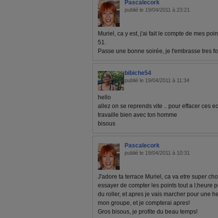
Pascalecork
publié le 19/04/2011 à 23:21
Muriel, ca y est, j'ai fait le compte de mes po
51.
Passe une bonne soirée, je t'embrasse tres for
bibiche54
publié le 19/04/2011 à 11:34
hello
allez on se reprends vite .. pour effacer ces eca
travaille bien avec ton homme
bisous
Pascalecork
publié le 19/04/2011 à 10:31
J'adore ta terrace Muriel, ca va etre super cho
essayer de compter les points tout a l;heure po
du roller, et apres je vais marcher pour une h
mon groupe, et je compterai apres!
Gros bisous, je profite du beau temps!