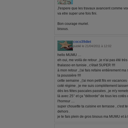
J'espere que les travaux avancent comme vous
va etre super une fois fini.
Bon courage muriel.
bisous.
coco39diet
publié le 21/04/2011 à 12:02
hello MUMU ....
eh oui, me voilà de retour , je n'ai pas été trè
thalasso en tunisie , c'était SUPER !!!!
à mon retour , j'ai fais refaire entièrement ma
la poussière !!!!
cette semaine , j'ai mon petit fils en vacances
coté régime , je me suis complètement laisser a
dès les fètes pascales passées , je m'y remets
là avec 25° et ça "déborde" de tous les cotés da
l'horreur ....
super chouette ta cuisine en terrasse , c'est 
dehors .
je te fais plein de gros bisous ma MUMU et à 