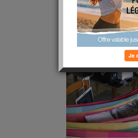
Non, ce n'est pas les calins qui p
Nous aménageons la
Comme nous faisons la maison peti
fini !
La terrasse avant, la se
Je 