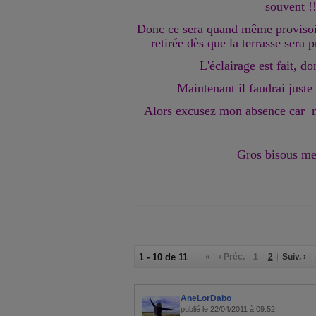
souvent !!
Donc ce sera quand même provisoire
retirée dès que la terrasse sera 
L'éclairage est fait, d
Maintenant il faudrai juste
Alors excusez mon absence car n
Gros bisous me
1 - 10 de 11
«
‹ Préc.
1
2
Suiv. ›
AneLorDabo
publié le 22/04/2011 à 09:52