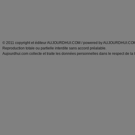
produits minceur
Recette poulet
Tags
:
ventre plat
|
maigrir des fesses
|
abdominaux
|
régime américain
|
régime mayo
|
Découvrez aussi
:
exercices abdominaux
|
recette wok
|
ANXA Partenaires
:
Recette
de cuisine |
Recette cuisine
|
© 2011 copyright et éditeur AUJOURDHUI.COM / powered by AUJOURDHUI.CO
Reproduction totale ou partielle interdite sans accord préalable.
Aujourdhui.com collecte et traite les données personnelles dans le respect de la 