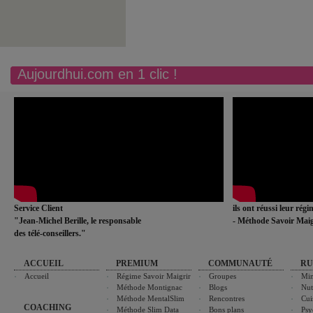
Aujourdhui.com en 1 clic !
Service Client
ils ont réussi leur rég
"Jean-Michel Berille, le responsable
- Méthode Savoir Maig
des télé-conseillers."
ACCUEIL
PREMIUM
COMMUNAUTÉ
RU
Accueil
Régime Savoir Maigrir
Groupes
Min
Méthode Montignac
Blogs
Nut
Méthode MentalSlim
Rencontres
Cui
COACHING
Méthode Slim Data
Bons plans
Psy