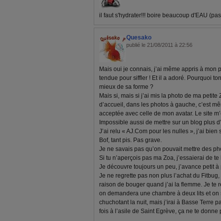
il faut s'hydrater!!! boire beaucoup d'EAU (pas 
Quesako
publié le 21/08/2011 à 22:56
Mais oui je connais, j’ai même appris à mon peti
tendue pour siffler ! Et il a adoré. Pourquoi to
mieux de sa forme ?
Mais si, mais si j’ai mis la photo de ma petite
d’accueil, dans les photos à gauche, c’est mê
acceptée avec celle de mon avatar. Le site m’e
Impossible aussi de mettre sur un blog plus d
J’ai relu « AJ.Com pour les nulles », j’ai bien
Bof, tant pis. Pas grave.
Je ne savais pas qu’on pouvait mettre des ph
Si tu n’aperçois pas ma Zoa, j’essaierai de t
Je découvre toujours un peu, j’avance petit à pe
Je ne regrette pas non plus l’achat du Fitbug
raison de bouger quand j’ai la flemme. Je te rej
on demandera une chambre à deux lits et on 
chuchotant la nuit, mais j’irai à Basse Terre pa
fois à l’asile de Saint Egrève, ça ne te donne p