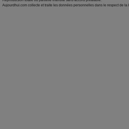
Reproduction totale ou partielle interdite sans accord préalable.
Aujourdhui.com collecte et traite les données personnelles dans le respect de la 