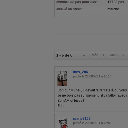
Nombre de pas pour hier :
17728 pas
Intitulé du sport :
marche
1 - 6 de 6
«
‹ Préc.
1
Suiv. ›
»
Ines_286
publié le 22/08/2011 à 16:14
Bonjour Muriel , il devait faire frais là où vous é
Je ne bois pas suffisement , il va falloir avec 
Bon AM et bises !
Edith
marie7169
publié le 22/08/2011 à 13:02