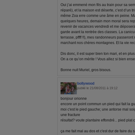
Oui j’ai emmené mon fils au train pour sa sem
réparé), et la maison est déserte, c’est d’un tr
même Zoa erre comme une âme en peine. Mais 
quelques heures, demain mon moral sera repar
revenir de vacances vendredi et me déposera m
garde avant la rentrée des classes. La canicu
terrasse, pffff !!), mes randonneurs passeron
marchant nos chères montagnes. Et la vie r
Dis donc, il est super bien ton mari, et en plus i
On a ce qu’on mérite ! Vous allez si bien ens
Bonne nuit Muriel, gros bisous.
bollywood
publié le 21/08/2011 à 19:12
bonjour orionne
encore un point commun un pied qui fait la g
moi c'est le pied gauche; une antorse mal soig
une fracture
résultat? voute plantaire effondré... pied plat c
ça me fait mal au dos et c'est dur de faire du