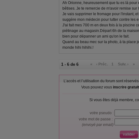
Ah Orionne, heureusement que tu es là pour é
bêtises. Je te remercie de m'avoir remise sur l
Je vais supprimer le fromage pour l'instant,
suggère mon médecin pour lutter contre les e
J'ai fait mes 700 m en deux fois à la piscine 
piétinage au magasin.Départ 6h de la maison e
bien pour dépanner un ami qu'on le fait.
Quand au beau mec sur la photo, à ta place je
monde hihi hihihi.!
1 - 6 de 6
«
‹ Préc.
1
Suiv. ›
»
L’accès et l’utilisation du forum sont réser
Vous pouvez vous
inscrire gratu
Si vous êtes déjà membre, co
votre pseudo :
votre mot de passe :
(envoyé par email)