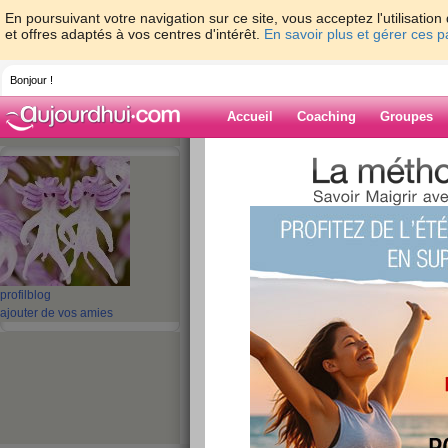
En poursuivant votre navigation sur ce site, vous acceptez l'utilisati
et offres adaptés à vos centres d'intérêt.
En savoir plus et gérer ces 
Bonjour !
Accueil
Coaching
Groupes
Accueil
>
espaces
>
orionne
> La pluie
Blog de orionne
aide blog
La pluie
profil
blog
publié le 21/08/2011 à 15:09
ajouter de vos amies