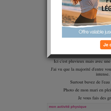
Je 
Bonjour les 
Ici c'est pluvieux mais avec une
J'ai vu que la majorité d'entre vo
intense.
Surtout buvez de l'eau
Photo de mon mari en plei
Je vous fais des g
mon activité physique