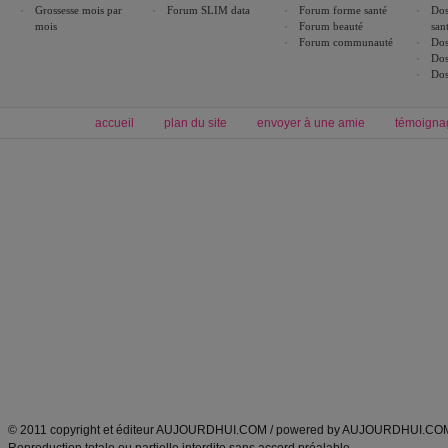
Grossesse mois par
Forum SLIM data
Forum forme santé
Dos
mois
Forum beauté
san
Forum communauté
Dos
Dos
Dos
accueil
plan du site
envoyer à une amie
témoigna
Forum minceur
Forum cuisine
Commencer un régime
boissons, vins et cocktails
Alimentation équilibrée et nutrition
astuces et bons plans
Minceur
Recette cuisine
exercices physiques
recette facile
produits minceur
Recette poulet
Tags
:
ventre plat
|
maigrir des fesses
|
abdominaux
|
régime américain
|
régime mayo
|
Découvrez aussi
:
exercices abdominaux
|
recette wok
|
ANXA Partenaires
:
Recette
de cuisine |
Recette cuisine
|
© 2011 copyright et éditeur AUJOURDHUI.COM / powered by AUJOURDHUI.CO