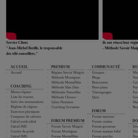
Service Client
ils ont réussi leur rég
"Jean-Michel Berille, le responsable
- Méthode Savoir Maig
des télé-conseillers."
ACCUEIL
PREMIUM
COMMUNAUTÉ
RU
Accueil
Régime Savoir Maigrir
Groupes
Min
Méthode Montignac
Blogs
Nut
Méthode MentalSlim
Rencontres
Cui
COACHING
Méthode Slim Data
Bons plans
Psy
Menus régime
Méthodes Naturelles
Témoignages
For
Liste de courses
Méthode Chrono-
Quiz
Gro
Suivi des mensurations
Géno-Nutrition
Ma
Réglette de régime
Coaching Grossesse
Bea
FORUM
Exercices physiques
Compteur de calories
Forum minceur
FORUM PREMIUM
DO
Calcul poids idéal
Forum cuisine
Calcul IMC
Forum Savoir Maigrir
Forum grossesse
Dos
Courbe de poids
Forum Montignac
Forum maman bébé
Dos
Calcul IMG
Forum MentalSlim
Forum psycho
Dos