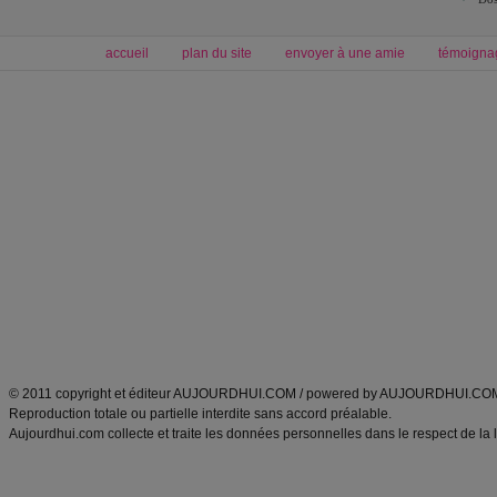
accueil
plan du site
envoyer à une amie
témoigna
Forum minceur
Forum cuisine
Commencer un régime
boissons, vins et cocktails
Alimentation équilibrée et nutrition
astuces et bons plans
Minceur
Recette cuisine
exercices physiques
recette facile
produits minceur
Recette poulet
Tags
:
ventre plat
|
maigrir des fesses
|
abdominaux
|
régime américain
|
régime mayo
|
Découvrez aussi
:
exercices abdominaux
|
recette wok
|
ANXA Partenaires
:
Recette
de cuisine |
Recette cuisine
|
© 2011 copyright et éditeur AUJOURDHUI.COM / powered by AUJOURDHUI.CO
Reproduction totale ou partielle interdite sans accord préalable.
Aujourdhui.com collecte et traite les données personnelles dans le respect de la 