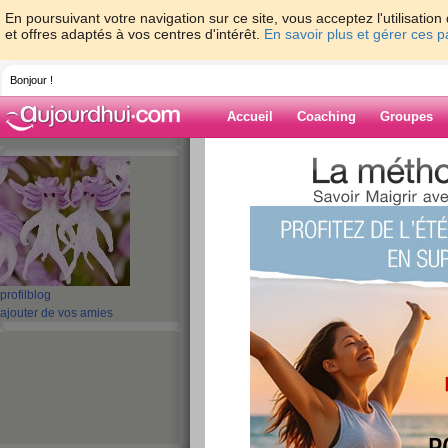
En poursuivant votre navigation sur ce site, vous acceptez l'utilisati
et offres adaptés à vos centres d'intérêt.
En savoir plus et gérer ces 
Bonjour !
Accueil
Coaching
Groupes
Accueil
>
espaces
>
orionne
> Bonjour et
Blog de orionne
aide blog
Bonjour et bon lu
profil
blog
publié le 18/07/2011 à 14:12
ajouter de vos amies