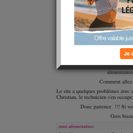
Le soleil joue à cache ca
Ce soir toubib pour voir pourquoi 
Je 
!
Il est 8 heures et je suis bien déc
alimentaires
Comment allez 
Le site a quelques problèmes avec 
Christian, le technicien s'en occupe
Donc patience !!! Si vo
Gros biso
mon alimentation