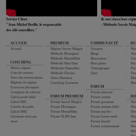
Service Client
ils ont réussi leur rég
"Jean-Michel Berille, le responsable
- Méthode Savoir Maig
des télé-conseillers."
ACCUEIL
PREMIUM
COMMUNAUTÉ
RU
Accueil
Régime Savoir Maigrir
Groupes
Min
Méthode Montignac
Blogs
Nut
Méthode MentalSlim
Rencontres
Cui
COACHING
Méthode Slim Data
Bons plans
Psy
Menus régime
Méthodes Naturelles
Témoignages
For
Liste de courses
Méthode Chrono-
Quiz
Gro
Suivi des mensurations
Géno-Nutrition
Ma
Réglette de régime
Coaching Grossesse
Bea
FORUM
Exercices physiques
Compteur de calories
Forum minceur
FORUM PREMIUM
DO
Calcul poids idéal
Forum cuisine
Calcul IMC
Forum Savoir Maigrir
Forum grossesse
Dos
Courbe de poids
Forum Montignac
Forum maman bébé
Dos
Calcul IMG
Forum MentalSlim
Forum psycho
Dos
Grossesse mois par
Forum SLIM data
Forum forme santé
Dos
mois
Forum beauté
san
Forum communauté
Dos
Dos
Dos